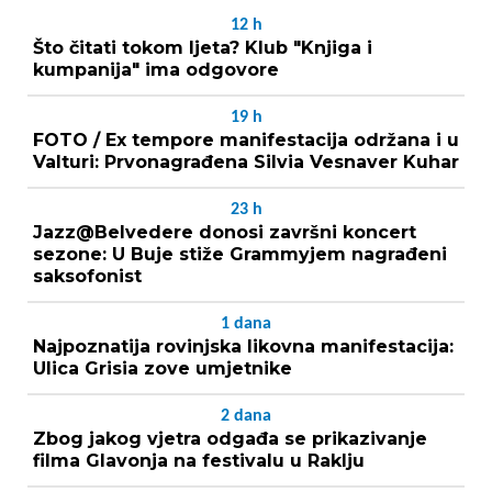
12
h
Što čitati tokom ljeta? Klub "Knjiga i
kumpanija" ima odgovore
19
h
FOTO / Ex tempore manifestacija održana i u
Valturi: Prvonagrađena Silvia Vesnaver Kuhar
23
h
Jazz@Belvedere donosi završni koncert
sezone: U Buje stiže Grammyjem nagrađeni
saksofonist
1
dana
Najpoznatija rovinjska likovna manifestacija:
Ulica Grisia zove umjetnike
2
dana
Zbog jakog vjetra odgađa se prikazivanje
filma Glavonja na festivalu u Raklju