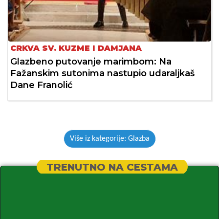
CRKVA SV. KUZME I DAMJANA
Glazbeno putovanje marimbom: Na
Fažanskim sutonima nastupio udaraljkaš
Dane Franolić
Više iz kategorije: Glazba
TRENUTNO NA CESTAMA