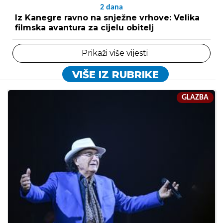
2
dana
Iz Kanegre ravno na snježne vrhove: Velika
filmska avantura za cijelu obitelj
Prikaži više vijesti
VIŠE IZ RUBRIKE
GLAZBA