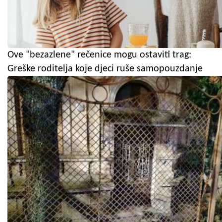
Ove "bezazlene" rečenice mogu ostaviti trag:
Greške roditelja koje djeci ruše samopouzdanje