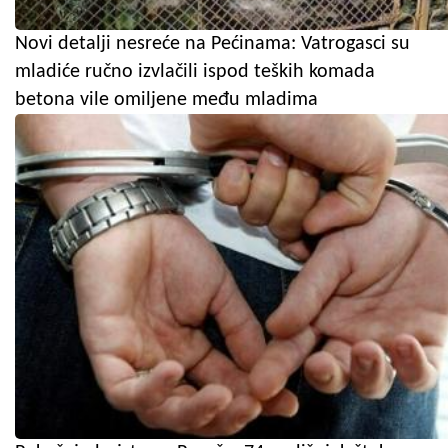
Novi detalji nesreće na Pećinama: Vatrogasci su
mladiće ručno izvlačili ispod teških komada
betona vile omiljene među mladima