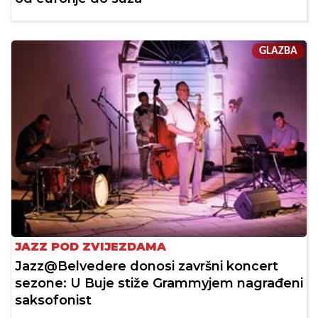
GLAZBA
JAZZ POD ZVIJEZDAMA
Jazz@Belvedere donosi završni koncert
sezone: U Buje stiže Grammyjem nagrađeni
saksofonist