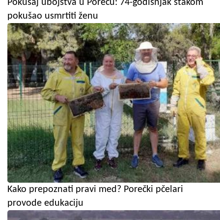
Pokušaj ubojstva u Poreču: 74-godišnjak štakom
pokušao usmrtiti ženu
Kako prepoznati pravi med? Porečki pčelari
provode edukaciju