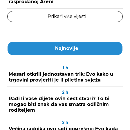
rasprodanoj Areni
Prikaži više vijesti
Najnovije
1
h
Mesari otkrili jednostavan trik: Evo kako u
trgovini provjeriti je li piletina svježa
2
h
Radi li vaše dijete ovih šest stvari? To bi
mogao biti znak da vas smatra odličnim
roditeljem
3
h
Većina radnika ovo radi pogrešno: Evo kada