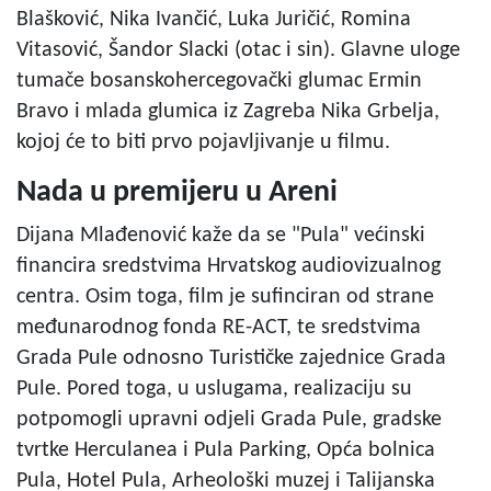
Blašković, Nika Ivančić, Luka Juričić, Romina
Vitasović, Šandor Slacki (otac i sin). Glavne uloge
tumače bosanskohercegovački glumac Ermin
Bravo i mlada glumica iz Zagreba Nika Grbelja,
kojoj će to biti prvo pojavljivanje u filmu.
Nada u premijeru u Areni
Dijana Mlađenović kaže da se "Pula" većinski
financira sredstvima Hrvatskog audiovizualnog
centra. Osim toga, film je sufinciran od strane
međunarodnog fonda RE-ACT, te sredstvima
Grada Pule odnosno Turističke zajednice Grada
Pule. Pored toga, u uslugama, realizaciju su
potpomogli upravni odjeli Grada Pule, gradske
tvrtke Herculanea i Pula Parking, Opća bolnica
Pula, Hotel Pula, Arheološki muzej i Talijanska