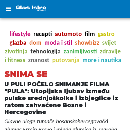
lifestyle
recepti
automoto
film
gastro
glazba
dom
moda i stil
showbizz
svijet
zivotinja
tehnologija
zanimljivosti
zdravlje
i fitness
znanost
putovanja
more i nautika
SNIMA SE
U PULI POČELO SNIMANJE FILMA
"PULA": Utopijska ljubav između
pulske srednjoškolke i izbjeglice iz
ratom zahvaćene Bosne i
Hercegovine
Glavne uloge tumače bosanskohercegovački