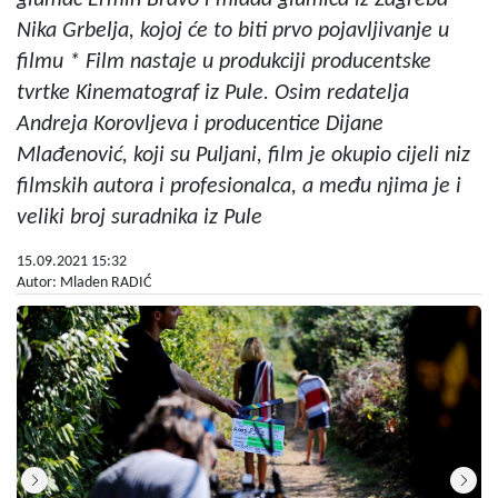
glumac Ermin Bravo i mlada glumica iz Zagreba
Nika Grbelja, kojoj će to biti prvo pojavljivanje u
filmu * Film nastaje u produkciji producentske
tvrtke Kinematograf iz Pule. Osim redatelja
Andreja Korovljeva i producentice Dijane
Mlađenović, koji su Puljani, film je okupio cijeli niz
filmskih autora i profesionalca, a među njima je i
veliki broj suradnika iz Pule
15.09.2021 15:32
Autor: Mladen RADIĆ