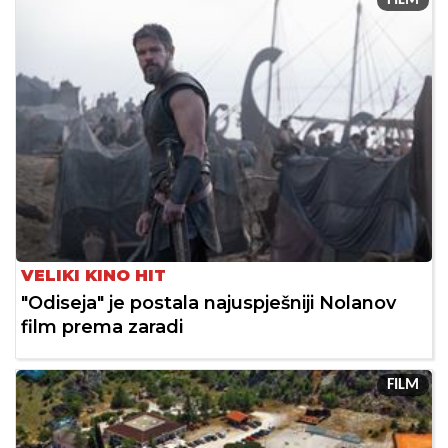
VELIKI KINO HIT
"Odiseja" je postala najuspješniji Nolanov
film prema zaradi
FILM