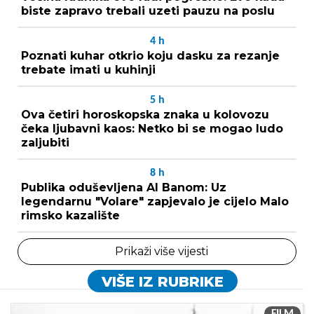
biste zapravo trebali uzeti pauzu na poslu
4
h
Poznati kuhar otkrio koju dasku za rezanje
trebate imati u kuhinji
5
h
Ova četiri horoskopska znaka u kolovozu
čeka ljubavni kaos: Netko bi se mogao ludo
zaljubiti
8
h
Publika oduševljena Al Banom: Uz
legendarnu "Volare" zapjevalo je cijelo Malo
rimsko kazalište
Prikaži više vijesti
VIŠE IZ RUBRIKE
FILM