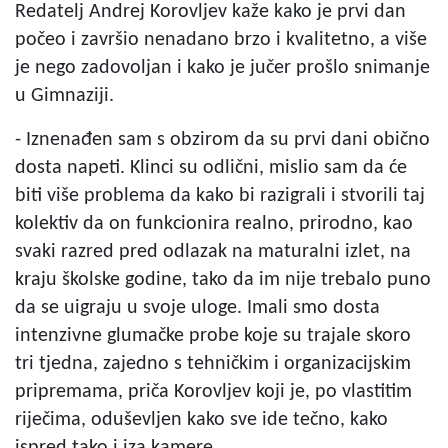
Redatelj Andrej Korovljev kaže kako je prvi dan
počeo i završio nenadano brzo i kvalitetno, a više
je nego zadovoljan i kako je jučer prošlo snimanje
u Gimnaziji.
- Iznenađen sam s obzirom da su prvi dani obično
dosta napeti. Klinci su odlični, mislio sam da će
biti više problema da kako bi razigrali i stvorili taj
kolektiv da on funkcionira realno, prirodno, kao
svaki razred pred odlazak na maturalni izlet, na
kraju školske godine, tako da im nije trebalo puno
da se uigraju u svoje uloge. Imali smo dosta
intenzivne glumačke probe koje su trajale skoro
tri tjedna, zajedno s tehničkim i organizacijskim
pripremama, priča Korovljev koji je, po vlastitim
riječima, oduševljen kako sve ide tečno, kako
ispred tako i iza kamere.