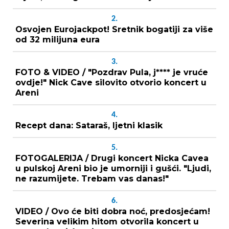
2.
Osvojen Eurojackpot! Sretnik bogatiji za više
od 32 milijuna eura
3.
FOTO & VIDEO / "Pozdrav Pula, j**** je vruće
ovdje!" Nick Cave silovito otvorio koncert u
Areni
4.
Recept dana: Sataraš, ljetni klasik
5.
FOTOGALERIJA / Drugi koncert Nicka Cavea
u pulskoj Areni bio je umorniji i gušći. "Ljudi,
ne razumijete. Trebam vas danas!"
6.
VIDEO / Ovo će biti dobra noć, predosjećam!
Severina velikim hitom otvorila koncert u