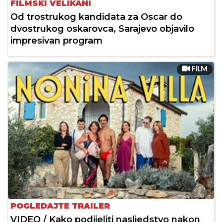
FILMSKI VELIKANI
Od trostrukog kandidata za Oscar do
dvostrukog oskarovca, Sarajevo objavilo
impresivan program
FILM
POGLEDAJTE TRAILER
VIDEO / Kako podijeliti nasljedstvo nakon