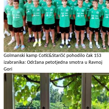
Golmanski kamp Cotić&Starčić pohodilo čak 153
izabranika: Održana petotjedna smotra u Ravnoj
Gori