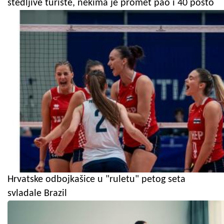
štedljive turiste, nekima je promet pao i 40 posto
Hrvatske odbojkašice u "ruletu" petog seta
svladale Brazil