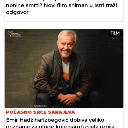
nonine smrti? Novi film sniman u Istri traži
odgovor
FILM
POČASNO SRCE SARAJEVA
Emir Hadžihafizbegović dobiva veliko
priznanje za uloge koje pamti cijela regija