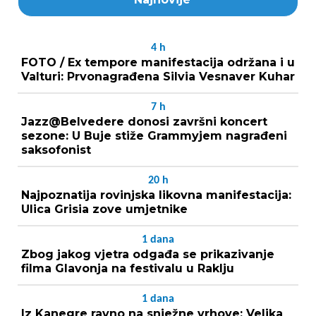
4
h
FOTO / Ex tempore manifestacija održana i u
Valturi: Prvonagrađena Silvia Vesnaver Kuhar
7
h
Jazz@Belvedere donosi završni koncert
sezone: U Buje stiže Grammyjem nagrađeni
saksofonist
20
h
Najpoznatija rovinjska likovna manifestacija:
Ulica Grisia zove umjetnike
1
dana
Zbog jakog vjetra odgađa se prikazivanje
filma Glavonja na festivalu u Raklju
1
dana
Iz Kanegre ravno na snježne vrhove: Velika