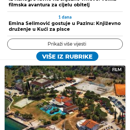
filmska avantura za cijelu obitelj
1
dana
Emina Selimović gostuje u Pazinu: Književno
druženje u Kući za pisce
Prikaži više vijesti
VIŠE IZ RUBRIKE
FILM