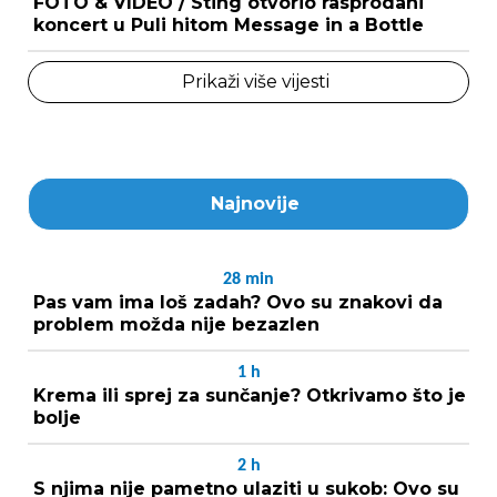
FOTO & VIDEO / Sting otvorio rasprodani
koncert u Puli hitom Message in a Bottle
Prikaži više vijesti
Najnovije
28
min
Pas vam ima loš zadah? Ovo su znakovi da
problem možda nije bezazlen
1
h
Krema ili sprej za sunčanje? Otkrivamo što je
bolje
2
h
S njima nije pametno ulaziti u sukob: Ovo su