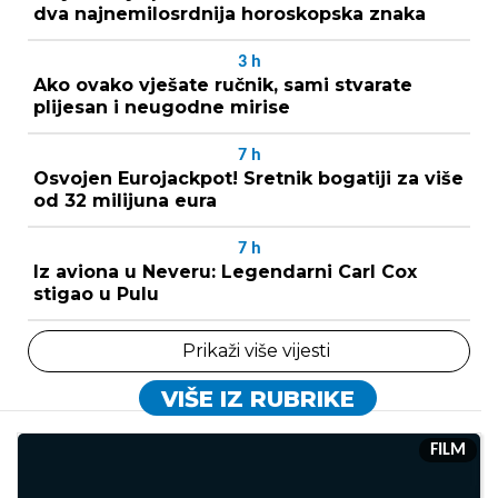
dva najnemilosrdnija horoskopska znaka
3
h
Ako ovako vješate ručnik, sami stvarate
plijesan i neugodne mirise
7
h
Osvojen Eurojackpot! Sretnik bogatiji za više
od 32 milijuna eura
7
h
Iz aviona u Neveru: Legendarni Carl Cox
stigao u Pulu
Prikaži više vijesti
VIŠE IZ RUBRIKE
FILM