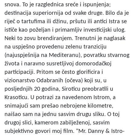
snova. To je razglednica sreće i ispunjenja;
destinacija superiornija od svake druge. Bilo da je
riječ o tartufima ili džinu, pršutu ili antici Istra se
ističe kao poželjan i primamljiv investicijski ulog.
Neki to zovu brendiranjem. Trenutni je naglasak
na uspješno provedenu zelenu tranziciju
(najuspješnija na Mediteranu), povratku stvarnog
života i naravno susretljivoj domorodačkoj
participaciji. Pritom se često glorificira i
vizionarstvo Odabranih (očeva) koji su, u
posljednjih 20 godina, Siroticu preobratili u
Krasoticu. U potrazi za navedenom Istrom, a
snimajući sam prešao nebrojene kilometre,
naišao sam na jednu sasvim drugu sliku. O toj
drugoj slici, kamerom zabilježenoj, sasvim
subjektivno govori moj film. "Mr. Danny & Istro-