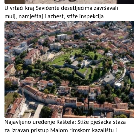
U vrtači kraj Savičente desetljećima završavali
mulj, namještaj i azbest, stiže inspekcija
Najavljeno uređenje Kaštela: Stiže pješačka staza
za izravan pristup Malom rimskom kazalištu i