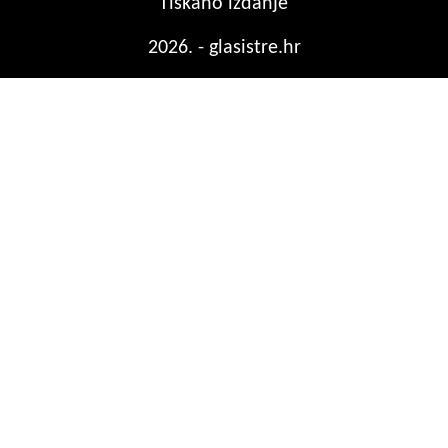
Tiskano izdanje
2026. - glasistre.hr