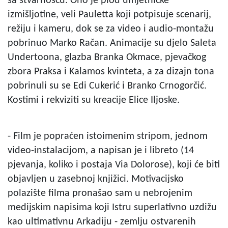
sa stvarnošću. Ono je plod umjetničke
izmišljotine, veli Pauletta koji potpisuje scenarij,
režiju i kameru, dok se za video i audio-montažu
pobrinuo Marko Račan. Animacije su djelo Saleta
Undertoona, glazba Branka Okmace, pjevačkog
zbora Praksa i Kalamos kvinteta, a za dizajn tona
pobrinuli su se Edi Cukerić i Branko Crnogorčić.
Kostimi i rekviziti su kreacije Elice Iljoske.
- Film je popraćen istoimenim stripom, jednom
video-instalacijom, a napisan je i libreto (14
pjevanja, koliko i postaja Via Dolorose), koji će biti
objavljen u zasebnoj knjižici. Motivacijsko
polazište filma pronašao sam u nebrojenim
medijskim napisima koji Istru superlativno uzdižu
kao ultimativnu Arkadiju - zemlju ostvarenih