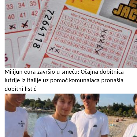
Milijun eura završio u smeću: Očajna dobitnica
lutrije iz Italije uz pomoć komunalaca pronašla
dobitni listić