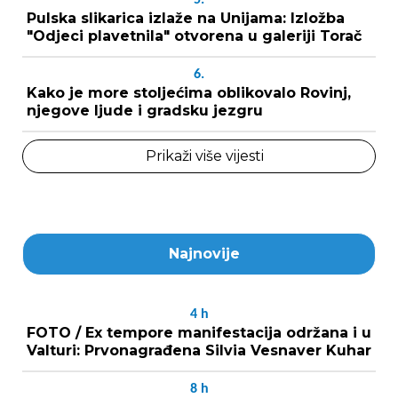
Pulska slikarica izlaže na Unijama: Izložba
"Odjeci plavetnila" otvorena u galeriji Torač
6.
Kako je more stoljećima oblikovalo Rovinj,
njegove ljude i gradsku jezgru
Prikaži više vijesti
Najnovije
4
h
FOTO / Ex tempore manifestacija održana i u
Valturi: Prvonagrađena Silvia Vesnaver Kuhar
8
h