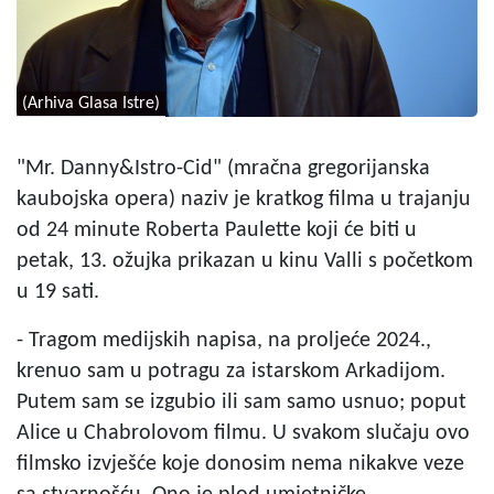
(Arhiva Glasa Istre)
"Mr. Danny&Istro-Cid" (mračna gregorijanska
kaubojska opera) naziv je kratkog filma u trajanju
od 24 minute Roberta Paulette koji će biti u
petak, 13. ožujka prikazan u kinu Valli s početkom
u 19 sati.
- Tragom medijskih napisa, na proljeće 2024.,
krenuo sam u potragu za istarskom Arkadijom.
Putem sam se izgubio ili sam samo usnuo; poput
Alice u Chabrolovom filmu. U svakom slučaju ovo
filmsko izvješće koje donosim nema nikakve veze