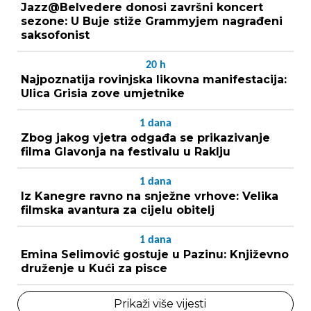
Jazz@Belvedere donosi završni koncert
sezone: U Buje stiže Grammyjem nagrađeni
saksofonist
20
h
Najpoznatija rovinjska likovna manifestacija:
Ulica Grisia zove umjetnike
1
dana
Zbog jakog vjetra odgađa se prikazivanje
filma Glavonja na festivalu u Raklju
1
dana
Iz Kanegre ravno na snježne vrhove: Velika
filmska avantura za cijelu obitelj
1
dana
Emina Selimović gostuje u Pazinu: Književno
druženje u Kući za pisce
Prikaži više vijesti