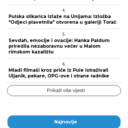
4.
Pulska slikarica izlaže na Unijama: Izložba
"Odjeci plavetnila" otvorena u galeriji Torač
5.
Sevdah, emocije i ovacije: Hanka Paldum
priredila nezaboravnu večer u Malom
rimskom kazalištu
6.
Mladi filmaši kroz priče iz Pule istraživali
Uljanik, pekare, OPG-ove i strane radnike
Prikaži više vijesti
Najnovije