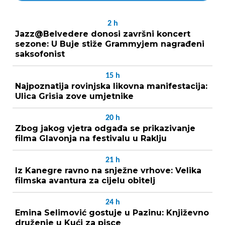
2
h
Jazz@Belvedere donosi završni koncert
sezone: U Buje stiže Grammyjem nagrađeni
saksofonist
15
h
Najpoznatija rovinjska likovna manifestacija:
Ulica Grisia zove umjetnike
20
h
Zbog jakog vjetra odgađa se prikazivanje
filma Glavonja na festivalu u Raklju
21
h
Iz Kanegre ravno na snježne vrhove: Velika
filmska avantura za cijelu obitelj
24
h
Emina Selimović gostuje u Pazinu: Književno
druženje u Kući za pisce