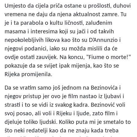
Umjesto da cijela priča ostane u prošlosti, duhovi
vremena ne daju da njena aktualnost zamre. Tu
je i ta parabola o kultu ličnosti, zaluđenim
masama i interesima koji su jači i od takvih
nepokolebljivih likova kao što su D’Annunzio i
njegovi podanici, iako su možda mislili da će
ovdje ostati zauvijek. Na koncu, "Fiume o morte!"
pokazuje da se svijet ipak mijenja, kao što se
Rijeka promijenila.
Da se vratim samo još jednom na Bezinovića i
njegov pristup jer ovo je film nastao iz ljubavi i
strasti i to se vidi iz svakog kadra. Bezinović voli
svoj posao, ali voli i Rijeku i ljude, zato film i
djeluje toliko ljudski. Koliko puta mi je smetalo to
što neki redatelji kao da ne znaju kada treba