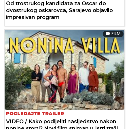
Od trostrukog kandidata za Oscar do
dvostrukog oskarovca, Sarajevo objavilo
impresivan program
FILM
POGLEDAJTE TRAILER
VIDEO / Kako podijeliti nasljedstvo nakon
nonine smrti? Novi film sniman u Istri traži