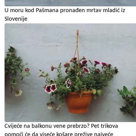
U moru kod Pašmana pronađen mrtav mladić iz
Slovenije
Cvijeće na balkonu vene prebrzo? Pet trikova
pomoći će da viseće košare prežive najveće