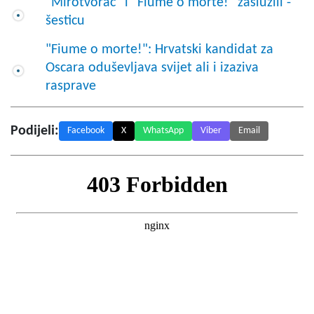
"Mirotvorac" i "Fiume o morte!" zaslužili -
šesticu
"Fiume o morte!": Hrvatski kandidat za
Oscara oduševljava svijet ali i izaziva
rasprave
Podijeli:
Facebook
X
WhatsApp
Viber
Email