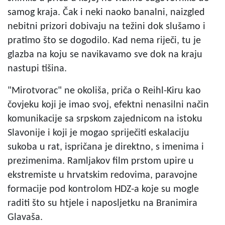
samog kraja. Čak i neki naoko banalni, naizgled
nebitni prizori dobivaju na težini dok slušamo i
pratimo što se dogodilo. Kad nema riječi, tu je
glazba na koju se navikavamo sve dok na kraju
nastupi tišina.
"Mirotvorac" ne okoliša, priča o Reihl-Kiru kao
čovjeku koji je imao svoj, efektni nenasilni način
komunikacije sa srpskom zajednicom na istoku
Slavonije i koji je mogao spriječiti eskalaciju
sukoba u rat, ispričana je direktno, s imenima i
prezimenima. Ramljakov film prstom upire u
ekstremiste u hrvatskim redovima, paravojne
formacije pod kontrolom HDZ-a koje su mogle
raditi što su htjele i naposljetku na Branimira
Glavaša.