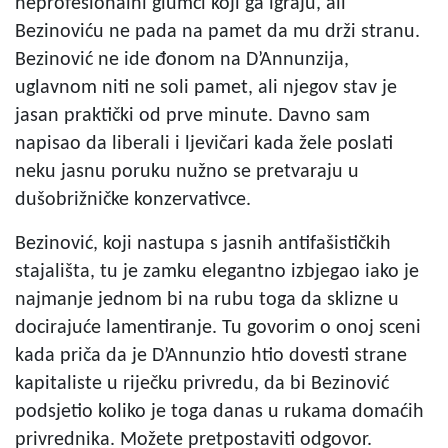
neprofesionalni glumci koji ga igraju, ali
Bezinoviću ne pada na pamet da mu drži stranu.
Bezinović ne ide đonom na D’Annunzija,
uglavnom niti ne soli pamet, ali njegov stav je
jasan praktički od prve minute. Davno sam
napisao da liberali i ljevičari kada žele poslati
neku jasnu poruku nužno se pretvaraju u
dušobrižničke konzervativce.
Bezinović, koji nastupa s jasnih antifašističkih
stajališta, tu je zamku elegantno izbjegao iako je
najmanje jednom bi na rubu toga da sklizne u
docirajuće lamentiranje. Tu govorim o onoj sceni
kada priča da je D’Annunzio htio dovesti strane
kapitaliste u riječku privredu, da bi Bezinović
podsjetio koliko je toga danas u rukama domaćih
privrednika. Možete pretpostaviti odgovor.