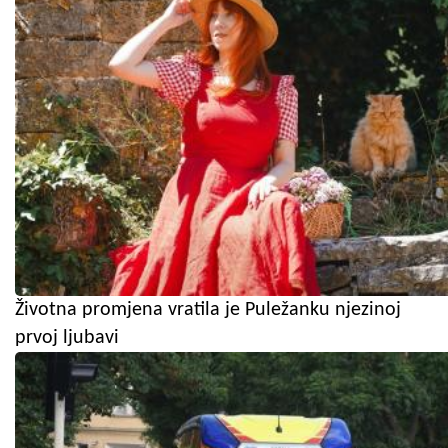
Životna promjena vratila je Puležanku njezinoj
prvoj ljubavi