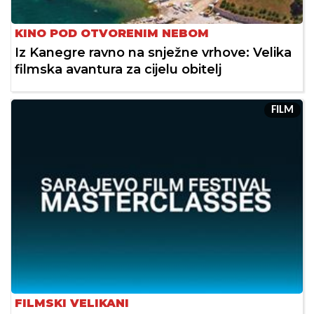
KINO POD OTVORENIM NEBOM
Iz Kanegre ravno na snježne vrhove: Velika
filmska avantura za cijelu obitelj
FILM
FILMSKI VELIKANI