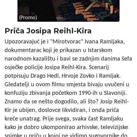
(Promo)
Priča Josipa Reihl-Kira
Upozoravajuć je i "Mirotvorac" Ivana Ramljaka,
dokumentarac koji je prikazan u Istarskom
narodnom kazalištu i bavi se zadnjim danima šefa
osječke policije Josipa Reihl-Kira. Scenarij
potpisuju Drago Hedl, Hrvoje Zovko i Ramljak.
Gledatelji u ovom filmu smjesta bivaju uvučeni u
konfuziju zbivanja početkom 1990-ih u Slavoniji.
Znamo da se nešto dogodilo, ali što? Josip Reihl-
Kir je ubijen, doslovce likvidiran, i onda priča
kreće unatrag. Prije svega, svaka čast Ramljaku
kako je dobro ukomponirao arhivske, televizijske
snimke u priču u kojoj ne vidimo sugovornike do