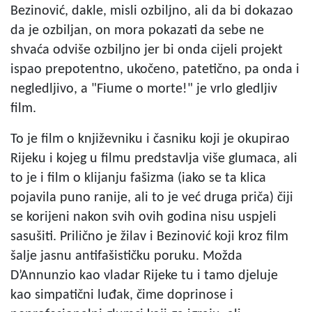
Bezinović, dakle, misli ozbiljno, ali da bi dokazao
da je ozbiljan, on mora pokazati da sebe ne
shvaća odviše ozbiljno jer bi onda cijeli projekt
ispao prepotentno, ukočeno, patetično, pa onda i
negledljivo, a "Fiume o morte!" je vrlo gledljiv
film.
To je film o književniku i časniku koji je okupirao
Rijeku i kojeg u filmu predstavlja više glumaca, ali
to je i film o klijanju fašizma (iako se ta klica
pojavila puno ranije, ali to je već druga priča) čiji
se korijeni nakon svih ovih godina nisu uspjeli
sasušiti. Prilično je žilav i Bezinović koji kroz film
šalje jasnu antifašističku poruku. Možda
D’Annunzio kao vladar Rijeke tu i tamo djeluje
kao simpatični luđak, čime doprinose i