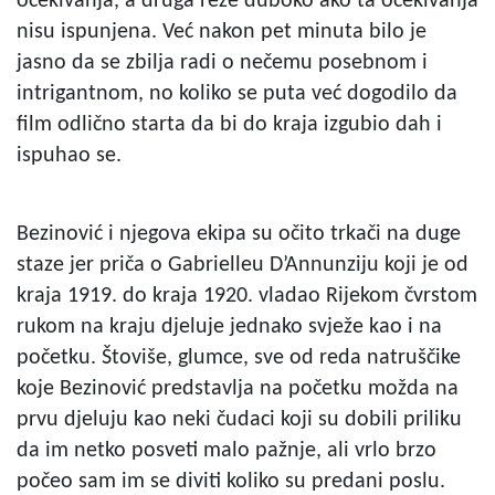
očekivanja, a druga reže duboko ako ta očekivanja
nisu ispunjena. Već nakon pet minuta bilo je
jasno da se zbilja radi o nečemu posebnom i
intrigantnom, no koliko se puta već dogodilo da
film odlično starta da bi do kraja izgubio dah i
ispuhao se.
Bezinović i njegova ekipa su očito trkači na duge
staze jer priča o Gabrielleu D’Annunziju koji je od
kraja 1919. do kraja 1920. vladao Rijekom čvrstom
rukom na kraju djeluje jednako svježe kao i na
početku. Štoviše, glumce, sve od reda natruščike
koje Bezinović predstavlja na početku možda na
prvu djeluju kao neki čudaci koji su dobili priliku
da im netko posveti malo pažnje, ali vrlo brzo
počeo sam im se diviti koliko su predani poslu.