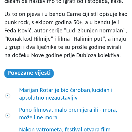
čekam da nastavimo to igrati od listopada, kaže.
Uz to on pjeva i u bendu Carne čiji stil opisuje kao
punk rock, s ekipom godina 50+, a u bendu je i
Feđa Isović, autor serije "Lud, zbunjen normalan",
"Konak kod Hilmije" i filma "Halimin put", a imaju
u grupi i dva liječnika te su prošle godine svirali
na dočeku Nove godine prije Dubioza kolektiva.
Povezane vijesti
Marijan Rotar je bio čaroban,lucidan i
apsolutno nezaustavljiv
Puno filmova, malo premijera ili - mora,
može i ne mora
Nakon vatrometa, festival otvara film