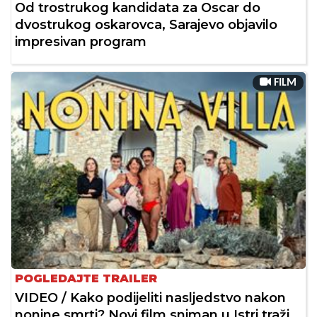
Od trostrukog kandidata za Oscar do
dvostrukog oskarovca, Sarajevo objavilo
impresivan program
FILM
POGLEDAJTE TRAILER
VIDEO / Kako podijeliti nasljedstvo nakon
nonine smrti? Novi film sniman u Istri traži