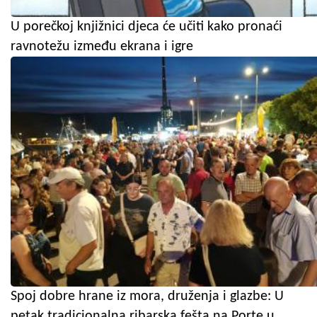
U porečkoj knjižnici djeca će učiti kako pronaći
ravnotežu između ekrana i igre
Spoj dobre hrane iz mora, druženja i glazbe: U
petak tradicionalna ribarska fešta na Porte u