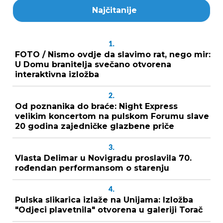
Najčitanije
1.
FOTO / Nismo ovdje da slavimo rat, nego mir:
U Domu branitelja svečano otvorena
interaktivna izložba
2.
Od poznanika do braće: Night Express
velikim koncertom na pulskom Forumu slave
20 godina zajedničke glazbene priče
3.
Vlasta Delimar u Novigradu proslavila 70.
rođendan performansom o starenju
4.
Pulska slikarica izlaže na Unijama: Izložba
"Odjeci plavetnila" otvorena u galeriji Torač