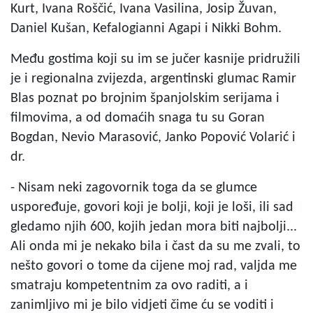
Kurt, Ivana Roščić, Ivana Vasilina, Josip Žuvan,
Daniel Kušan, Kefalogianni Agapi i Nikki Bohm.
Među gostima koji su im se jučer kasnije pridružili
je i regionalna zvijezda, argentinski glumac Ramir
Blas poznat po brojnim španjolskim serijama i
filmovima, a od domaćih snaga tu su Goran
Bogdan, Nevio Marasović, Janko Popović Volarić i
dr.
- Nisam neki zagovornik toga da se glumce
uspoređuje, govori koji je bolji, koji je loši, ili sad
gledamo njih 600, kojih jedan mora biti najbolji...
Ali onda mi je nekako bila i čast da su me zvali, to
nešto govori o tome da cijene moj rad, valjda me
smatraju kompetentnim za ovo raditi, a i
zanimljivo mi je bilo vidjeti čime ću se voditi i