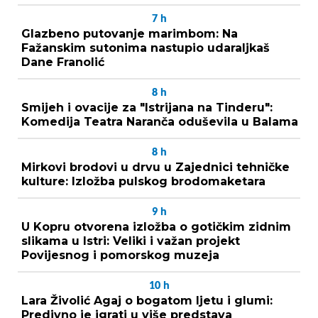
7
h
Glazbeno putovanje marimbom: Na
Fažanskim sutonima nastupio udaraljkaš
Dane Franolić
8
h
Smijeh i ovacije za "Istrijana na Tinderu":
Komedija Teatra Naranča oduševila u Balama
8
h
Mirkovi brodovi u drvu u Zajednici tehničke
kulture: Izložba pulskog brodomaketara
9
h
U Kopru otvorena izložba o gotičkim zidnim
slikama u Istri: Veliki i važan projekt
Povijesnog i pomorskog muzeja
10
h
Lara Živolić Agaj o bogatom ljetu i glumi:
Predivno je igrati u više predstava