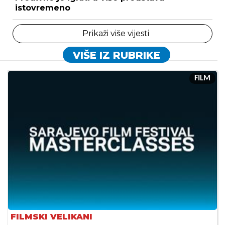
istovremeno
Prikaži više vijesti
VIŠE IZ RUBRIKE
FILM
FILMSKI VELIKANI