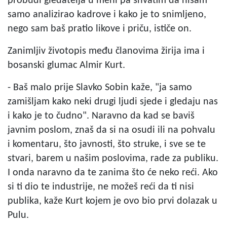
probudi gledatelja u meni pa shvatim da nisam
samo analizirao kadrove i kako je to snimljeno,
nego sam baš pratio likove i priču, ističe on.
Zanimljiv životopis među članovima žirija ima i
bosanski glumac Almir Kurt.
- Baš malo prije Slavko Sobin kaže, "ja samo
zamišljam kako neki drugi ljudi sjede i gledaju nas
i kako je to čudno". Naravno da kad se baviš
javnim poslom, znaš da si na osudi ili na pohvalu
i komentaru, što javnosti, što struke, i sve se te
stvari, barem u našim poslovima, rade za publiku.
I onda naravno da te zanima što će neko reći. Ako
si ti dio te industrije, ne možeš reći da ti nisi
publika, kaže Kurt kojem je ovo bio prvi dolazak u
Pulu.