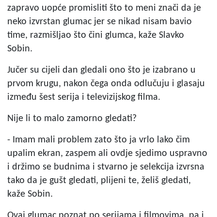
zapravo uopće promisliti što to meni znači da je
neko izvrstan glumac jer se nikad nisam bavio
time, razmišljao što čini glumca, kaže Slavko
Sobin.
Jučer su cijeli dan gledali ono što je izabrano u
prvom krugu, nakon čega onda odlučuju i glasaju
između šest serija i televizijskog filma.
Nije li to malo zamorno gledati?
- Imam mali problem zato što ja vrlo lako čim
upalim ekran, zaspem ali ovdje sjedimo uspravno
i držimo se budnima i stvarno je selekcija izvrsna
tako da je gušt gledati, plijeni te, želiš gledati,
kaže Sobin.
Ovaj glumac poznat po serijama i filmovima, pa i