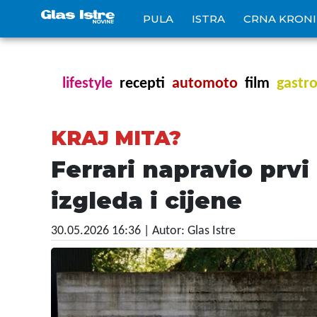
PULA
ISTRA
CRNA KRON
lifestyle
recepti
automoto
film
gastr
KRAJ MITA?
Ferrari napravio prvi
izgleda i cijene
30.05.2026 16:36
| Autor: Glas Istre