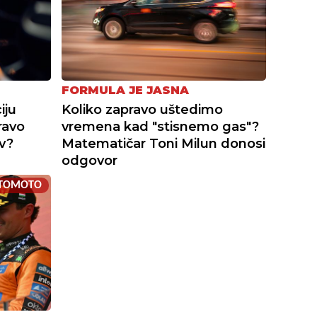
FORMULA JE JASNA
iju
Koliko zapravo uštedimo
pravo
vremena kad "stisnemo gas"?
v?
Matematičar Toni Milun donosi
odgovor
TOMOTO