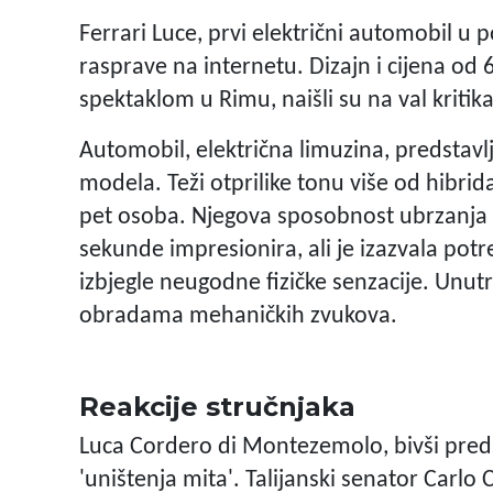
Ferrari Luce, prvi električni automobil u 
rasprave na internetu. Dizajn i cijena od 
spektaklom u Rimu, naišli su na val kritika
Automobil, električna limuzina, predstav
modela. Teži otprilike tonu više od hibrida
pet osoba. Njegova sposobnost ubrzanja 
sekunde impresionira, ali je izazvala po
izbjegle neugodne fizičke senzacije. Unut
obradama mehaničkih zvukova.
Reakcije stručnjaka
Luca Cordero di Montezemolo, bivši predsj
'uništenja mita'. Talijanski senator Carlo