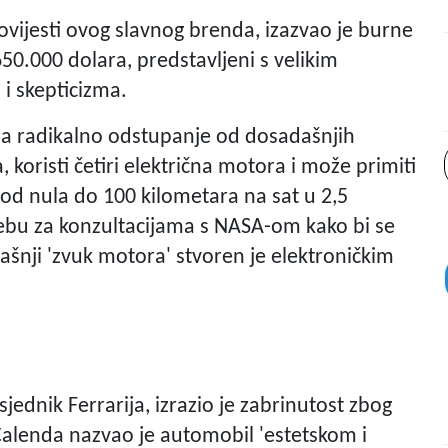
povijesti ovog slavnog brenda, izazvao je burne
650.000 dolara, predstavljeni s velikim
 i skepticizma.
lja radikalno odstupanje od dosadašnjih
, koristi četiri električna motora i može primiti
od nula do 100 kilometara na sat u 2,5
trebu za konzultacijama s NASA-om kako bi se
rašnji 'zvuk motora' stvoren je elektroničkim
ednik Ferrarija, izrazio je zabrinutost zbog
 Calenda nazvao je automobil 'estetskom i