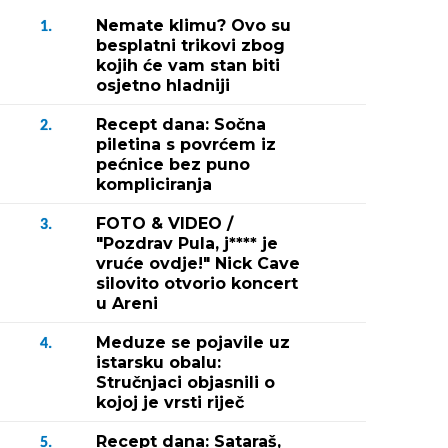
Nemate klimu? Ovo su
1.
besplatni trikovi zbog
kojih će vam stan biti
osjetno hladniji
Recept dana: Sočna
2.
piletina s povrćem iz
pećnice bez puno
kompliciranja
FOTO & VIDEO /
3.
"Pozdrav Pula, j**** je
vruće ovdje!" Nick Cave
silovito otvorio koncert
u Areni
Meduze se pojavile uz
4.
istarsku obalu:
Stručnjaci objasnili o
kojoj je vrsti riječ
Recept dana: Sataraš,
5.