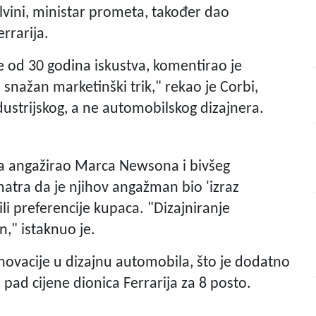
vini, ministar prometa, također dao
rrarija.
e od 30 godina iskustva, komentirao je
snažan marketinški trik," rekao je Corbi,
dustrijskog, a ne automobilskog dizajnera.
cea angažirao Marca Newsona i bivšeg
atra da je njihov angažman bio 'izraz
li preferencije kupaca. "Dizajniranje
jn," istaknuo je.
novacije u dizajnu automobila, što je dodatno
 pad cijene dionica Ferrarija za 8 posto.