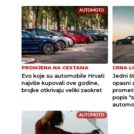
AUTOMOTO
PROMJENA NA CESTAMA
CRNA L
Evo koje su automobile Hrvati
Jedni š
najviše kupovali ove godine,
opasni 
brojke otkrivaju veliki zaokret
prometu
popis "s
automo
AUTOMOTO