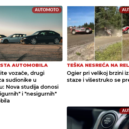
AUTOMOTO
AU
ISTA AUTOMOBILA
TEŠKA NESREĆA NA REL
tite vozače, drugi
Ogier pri velikoj brzini i
za sudionike u
staze i višestruko se p
: Nova studija donosi
igurnih" i "nesigurnih"
bila
AU