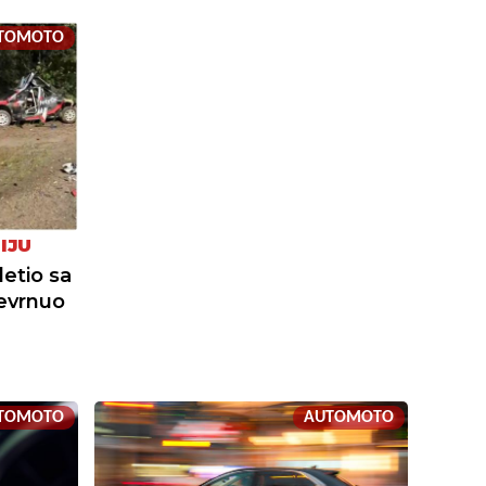
TOMOTO
IJU
zletio sa
revrnuo
TOMOTO
AUTOMOTO