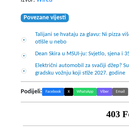
Izvor:
Wired
Povezane vijesti
Talijani se hvataju za glavu: Ni pizza vi
otišle u nebo
Dean Skira u MSUI-ju: Svjetlo, sjena i 
Električni automobil za svačiji džep? S
gradsku vožnju koji stiže 2027. godine
Podijeli:
Facebook
X
WhatsApp
Viber
Email