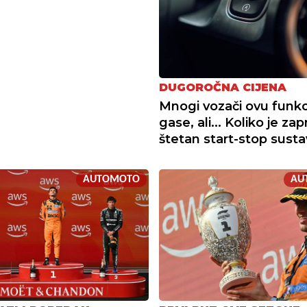
DUGOROČNA CIJENA
Mnogi vozači ovu funkc
gase, ali... Koliko je za
štetan start-stop susta
AUTOMOTO
AU