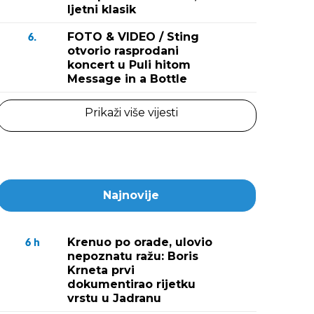
ljetni klasik
FOTO & VIDEO / Sting
6.
otvorio rasprodani
koncert u Puli hitom
Message in a Bottle
Prikaži više vijesti
Najnovije
Krenuo po orade, ulovio
6
h
nepoznatu ražu: Boris
Krneta prvi
dokumentirao rijetku
vrstu u Jadranu