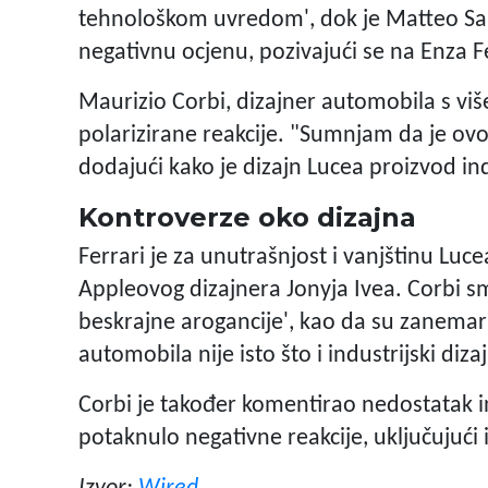
tehnološkom uvredom', dok je Matteo Sal
negativnu ocjenu, pozivajući se na Enza Fe
Maurizio Corbi, dizajner automobila s viš
polarizirane reakcije. "Sumnjam da je ovo 
dodajući kako je dizajn Lucea proizvod in
Kontroverze oko dizajna
Ferrari je za unutrašnjost i vanjštinu Lu
Appleovog dizajnera Jonyja Ivea. Corbi sm
beskrajne arogancije', kao da su zanemari
automobila nije isto što i industrijski diza
Corbi je također komentirao nedostatak i
potaknulo negativne reakcije, uključujući i