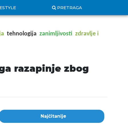
FESTYLE
PRETRAGA
ja
tehnologija
zanimljivosti
zdravlje i
 ga razapinje zbog
Najčitanije