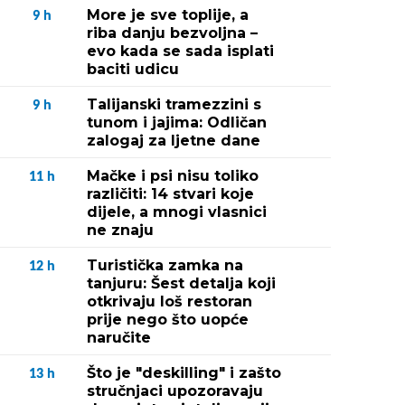
More je sve toplije, a
9
h
riba danju bezvoljna –
evo kada se sada isplati
baciti udicu
Talijanski tramezzini s
9
h
tunom i jajima: Odličan
zalogaj za ljetne dane
Mačke i psi nisu toliko
11
h
različiti: 14 stvari koje
dijele, a mnogi vlasnici
ne znaju
Turistička zamka na
12
h
tanjuru: Šest detalja koji
otkrivaju loš restoran
prije nego što uopće
naručite
Što je "deskilling" i zašto
13
h
stručnjaci upozoravaju