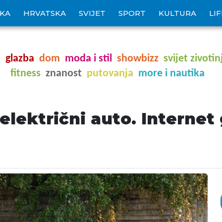
IKA
HRVATSKA
SVIJET
SPORT
KULTURA
LI
o
glazba
dom
moda i stil
showbizz
svijet zivotin
fitness
znanost
putovanja
more i nautika
 električni auto. Internet