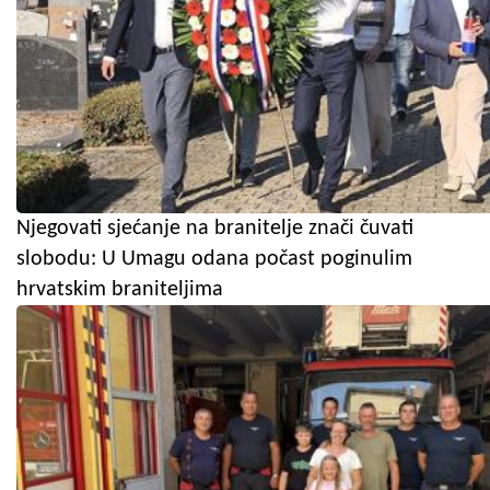
Njegovati sjećanje na branitelje znači čuvati
slobodu: U Umagu odana počast poginulim
hrvatskim braniteljima