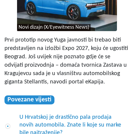
Novi dizajn (X/Eyewitness News)
Prvi prototip novog Yuga javnosti bi trebao biti
predstavljen na izložbi Expo 2027, koju će ugostiti
Beograd. Još uvijek nije poznato gdje će se
odvijati proizvodnja – domaća tvornica Zastava u
Kragujevcu sada je u vlasništvu automobilskog
giganta Stellantis, navodi portal eKapija.
Povezane vijesti
U Hrvatskoj je drastično pala prodaja
novih automobila. Znate li koje su marke
bile najtraženije?