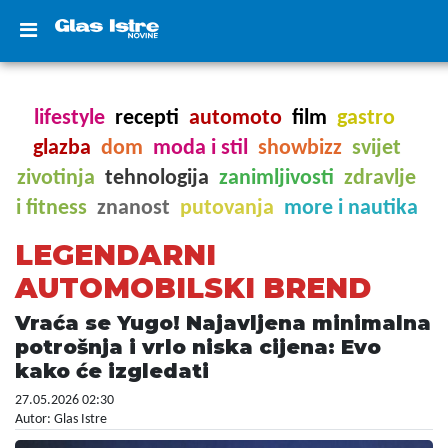
lifestyle
recepti
automoto
film
gastro
glazba
dom
moda i stil
showbizz
svijet
zivotinja
tehnologija
zanimljivosti
zdravlje
i fitness
znanost
putovanja
more i nautika
LEGENDARNI
AUTOMOBILSKI BREND
Vraća se Yugo! Najavljena minimalna
potrošnja i vrlo niska cijena: Evo
kako će izgledati
27.05.2026 02:30
Autor: Glas Istre