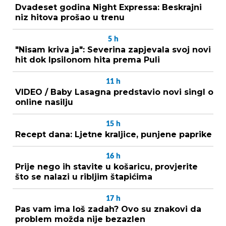
Dvadeset godina Night Expressa: Beskrajni
niz hitova prošao u trenu
5
h
"Nisam kriva ja": Severina zapjevala svoj novi
hit dok Ipsilonom hita prema Puli
11
h
VIDEO / Baby Lasagna predstavio novi singl o
online nasilju
15
h
Recept dana: Ljetne kraljice, punjene paprike
16
h
Prije nego ih stavite u košaricu, provjerite
što se nalazi u ribljim štapićima
17
h
Pas vam ima loš zadah? Ovo su znakovi da
problem možda nije bezazlen