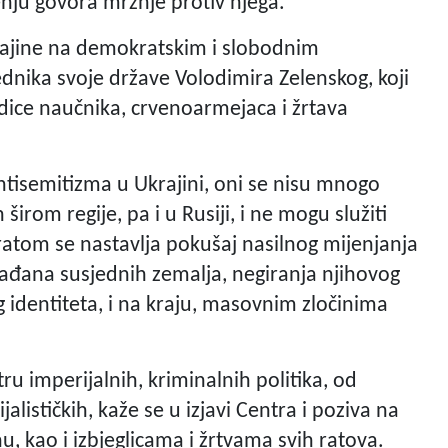
nju govora mržnje protiv njega.
rajine na demokratskim i slobodnim
dnika svoje države Volodimira Zelenskog, koji
rodice naučnika, crvenoarmejaca i žrtava
ntisemitizma u Ukrajini, oni se nisu mnogo
 širom regije, pa i u Rusiji, i ne mogu služiti
 ratom se nastavlja pokušaj nasilnog mijenjanja
rađana susjednih zemalja, negiranja njihovog
g identiteta, i na kraju, masovnim zločinima
 imperijalnih, kriminalnih politika, od
alističkih, kaže se u izjavi Centra i poziva na
u, kao i izbjeglicama i žrtvama svih ratova.