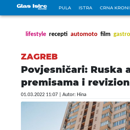
PULA
ISTRA
CRNA KRON
lifestyle
recepti
automoto
film
gastr
ZAGREB
Povjesničari: Ruska 
premisama i revizio
01.03.2022 11:07
| Autor: Hina