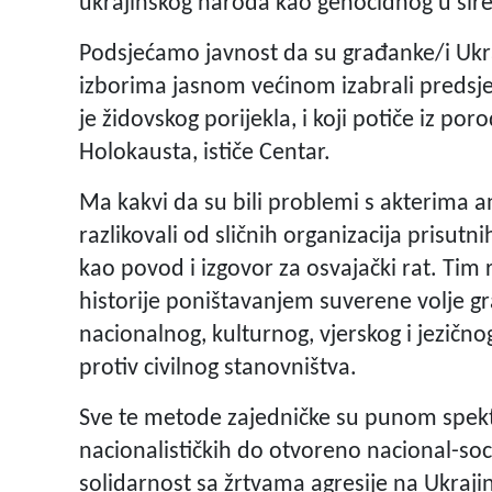
ukrajinskog naroda kao genocidnog u šire
Podsjećamo javnost da su građanke/i Uk
izborima jasnom većinom izabrali predsje
je židovskog porijekla, i koji potiče iz po
Holokausta, ističe Centar.
Ma kakvi da su bili problemi s akterima a
razlikovali od sličnih organizacija prisutnih
kao povod i izgovor za osvajački rat. Tim
historije poništavanjem suverene volje g
nacionalnog, kulturnog, vjerskog i jezično
protiv civilnog stanovništva.
Sve te metode zajedničke su punom spektru
nacionalističkih do otvoreno nacional-socij
solidarnost sa žrtvama agresije na Ukrajin