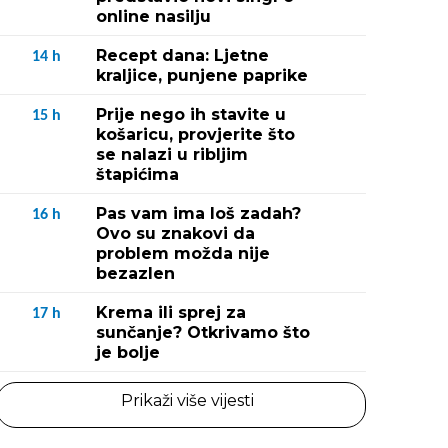
online nasilju
Recept dana: Ljetne
14
h
kraljice, punjene paprike
Prije nego ih stavite u
15
h
košaricu, provjerite što
se nalazi u ribljim
štapićima
Pas vam ima loš zadah?
16
h
Ovo su znakovi da
problem možda nije
bezazlen
Krema ili sprej za
17
h
sunčanje? Otkrivamo što
je bolje
Prikaži više vijesti