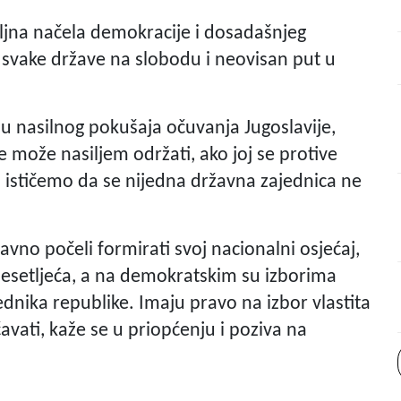
eljna načela demokracije i dosadašnjeg
vake države na slobodu i neovisan put u
ju nasilnog pokušaja očuvanja Jugoslavije,
e može nasiljem održati, ako joj se protive
as ističemo da se nijedna državna zajednica ne
avno počeli formirati svoj nacionalni osjećaj,
 desetljeća, a na demokratskim su izborima
ednika republike. Imaju pravo na izbor vlastita
čavati, kaže se u priopćenju i poziva na