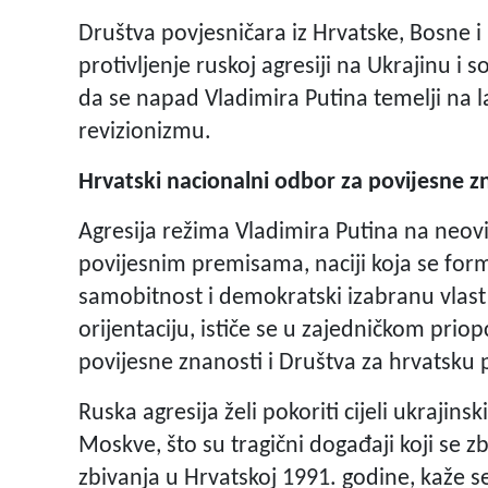
Društva povjesničara iz Hrvatske, Bosne i 
protivljenje ruskoj agresiji na Ukrajinu 
da se napad Vladimira Putina temelji na
revizionizmu.
Hrvatski nacionalni odbor za povijesne z
Agresija režima Vladimira Putina na neov
povijesnim premisama, naciji koja se form
samobitnost i demokratski izabranu vlast t
orijentaciju, ističe se u zajedničkom pri
povijesne znanosti i Društva za hrvatsku 
Ruska agresija želi pokoriti cijeli ukrajin
Moskve, što su tragični događaji koji se z
zbivanja u Hrvatskoj 1991. godine, kaže s