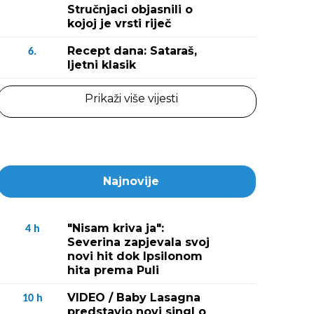
Stručnjaci objasnili o
kojoj je vrsti riječ
Recept dana: Sataraš,
6.
ljetni klasik
Prikaži više vijesti
Najnovije
"Nisam kriva ja":
4
h
Severina zapjevala svoj
novi hit dok Ipsilonom
hita prema Puli
VIDEO / Baby Lasagna
10
h
predstavio novi singl o