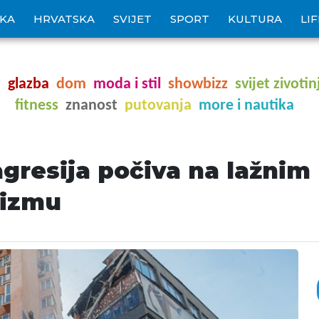
IKA
HRVATSKA
SVIJET
SPORT
KULTURA
LI
o
glazba
dom
moda i stil
showbizz
svijet zivotin
fitness
znanost
putovanja
more i nautika
agresija počiva na lažnim
nizmu