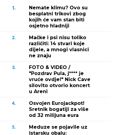
Nemate klimu? Ovo su
1.
besplatni trikovi zbog
kojih će vam stan biti
osjetno hladniji
Mačke i psi nisu toliko
2.
različiti: 14 stvari koje
dijele, a mnogi vlasnici
ne znaju
FOTO & VIDEO /
3.
"Pozdrav Pula, j**** je
vruće ovdje!" Nick Cave
silovito otvorio koncert
u Areni
Osvojen Eurojackpot!
4.
Sretnik bogatiji za više
od 32 milijuna eura
Meduze se pojavile uz
5.
istarsku obalu: