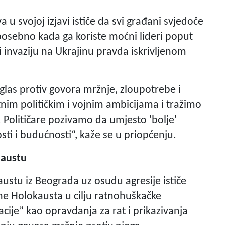
 u svojoj izjavi ističe da svi građani svjedoče
 posebno kada ga koriste moćni lideri poput
i invaziju na Ukrajinu pravda iskrivljenom
glas protiv govora mržnje, zloupotrebe i
utnim političkim i vojnim ambicijama i tražimo
. Političare pozivamo da umjesto 'bolje'
sti i budućnosti“, kaže se u priopćenju.
kaustu
austu iz Beograda uz osudu agresije ističe
ine Holokausta u cilju ratnohuškačke
cije” kao opravdanja za rat i prikazivanja