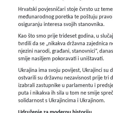
Hrvatski povjesničari stoje čvrsto uz tem
međunarodnog poretka te poštuju pravo s
osiguranju interesa svojih stanovnika.
Kao što smo prije trideset godina, u sluča
tvrdili da se „nikakva državna zajednica n
njezini narodi, građani, stanovnici“, dan
smije nasiljem pokoravati i uništavati.
Ukrajina ima svoju povijest, Ukrajinci su d
ostvarili su državnu nezavisnost prije tri
izabrali zastupnike u parlamentu i predsj
puta i nikakva ih sila u tom ne smije spre
solidarnost s Ukrajincima i Ukrajinom.
Udruženje za modernu historiju