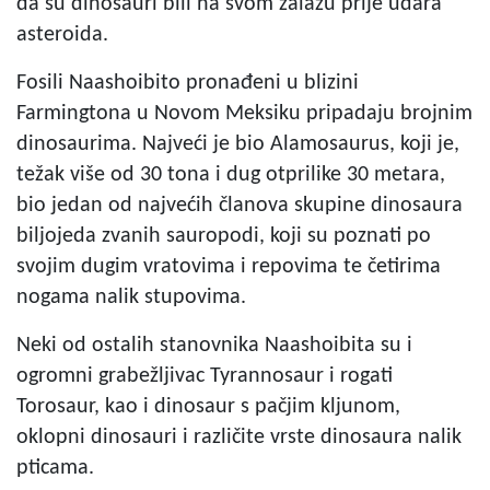
da su dinosauri bili na svom zalazu prije udara
asteroida.
Fosili Naashoibito pronađeni u blizini
Farmingtona u Novom Meksiku pripadaju brojnim
dinosaurima. Najveći je bio Alamosaurus, koji je,
težak više od 30 tona i dug otprilike 30 metara,
bio jedan od najvećih članova skupine dinosaura
biljojeda zvanih sauropodi, koji su poznati po
svojim dugim vratovima i repovima te četirima
nogama nalik stupovima.
Neki od ostalih stanovnika Naashoibita su i
ogromni grabežljivac Tyrannosaur i rogati
Torosaur, kao i dinosaur s pačjim kljunom,
oklopni dinosauri i različite vrste dinosaura nalik
pticama.