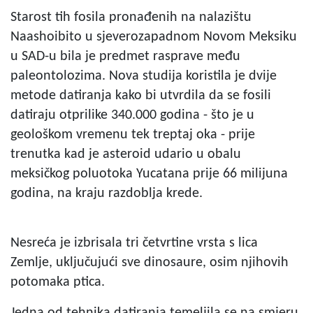
Starost tih fosila pronađenih na nalazištu
Naashoibito u sjeverozapadnom Novom Meksiku
u SAD-u bila je predmet rasprave među
paleontolozima. Nova studija koristila je dvije
metode datiranja kako bi utvrdila da se fosili
datiraju otprilike 340.000 godina - što je u
geološkom vremenu tek treptaj oka - prije
trenutka kad je asteroid udario u obalu
meksičkog poluotoka Yucatana prije 66 milijuna
godina, na kraju razdoblja krede.
Nesreća je izbrisala tri četvrtine vrsta s lica
Zemlje, uključujući sve dinosaure, osim njihovih
potomaka ptica.
Jedna od tehnika datiranja temeljila se na smjeru