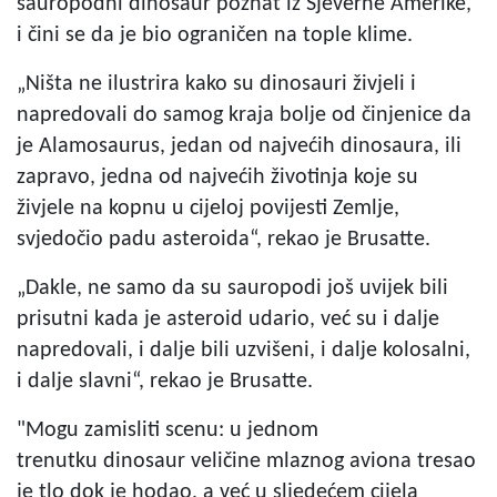
sauropodni dinosaur poznat iz Sjeverne Amerike,
i čini se da je bio ograničen na tople klime.
„Ništa ne ilustrira kako su dinosauri živjeli i
napredovali do samog kraja bolje od činjenice da
je Alamosaurus, jedan od najvećih dinosaura, ili
zapravo, jedna od najvećih životinja koje su
živjele na kopnu u cijeloj povijesti Zemlje,
svjedočio padu asteroida“, rekao je Brusatte.
„Dakle, ne samo da su sauropodi još uvijek bili
prisutni kada je asteroid udario, već su i dalje
napredovali, i dalje bili uzvišeni, i dalje kolosalni,
i dalje slavni“, rekao je Brusatte.
"Mogu zamisliti scenu: u jednom
trenutku dinosaur veličine mlaznog aviona tresao
je tlo dok je hodao, a već u sljedećem cijela