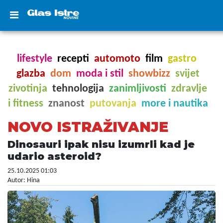
lifestyle
recepti
automoto
film
gastro
glazba
dom
moda i stil
showbizz
svijet
zivotinja
tehnologija
zanimljivosti
zdravlje
i fitness
znanost
putovanja
more i nautika
NOVO ISTRAŽIVANJE
Dinosauri ipak nisu izumrli kad je
udario asteroid?
25.10.2025 01:03
Autor: Hina