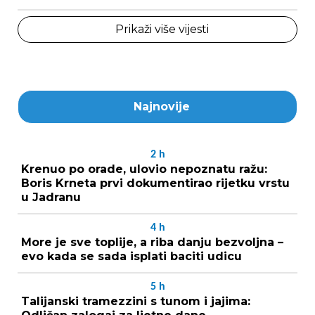
Prikaži više vijesti
Najnovije
2
h
Krenuo po orade, ulovio nepoznatu ražu:
Boris Krneta prvi dokumentirao rijetku vrstu
u Jadranu
4
h
More je sve toplije, a riba danju bezvoljna –
evo kada se sada isplati baciti udicu
5
h
Talijanski tramezzini s tunom i jajima: