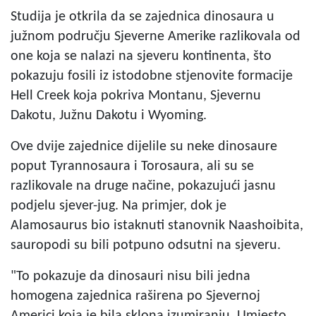
Studija je otkrila da se zajednica dinosaura u
južnom području Sjeverne Amerike razlikovala od
one koja se nalazi na sjeveru kontinenta, što
pokazuju fosili iz istodobne stjenovite formacije
Hell Creek koja pokriva Montanu, Sjevernu
Dakotu, Južnu Dakotu i Wyoming.
Ove dvije zajednice dijelile su neke dinosaure
poput Tyrannosaura i Torosaura, ali su se
razlikovale na druge načine, pokazujući jasnu
podjelu sjever-jug. Na primjer, dok je
Alamosaurus bio istaknuti stanovnik Naashoibita,
sauropodi su bili potpuno odsutni na sjeveru.
"To pokazuje da dinosauri nisu bili jedna
homogena zajednica raširena po Sjevernoj
Americi koja je bila sklona izumiranju. Umjesto