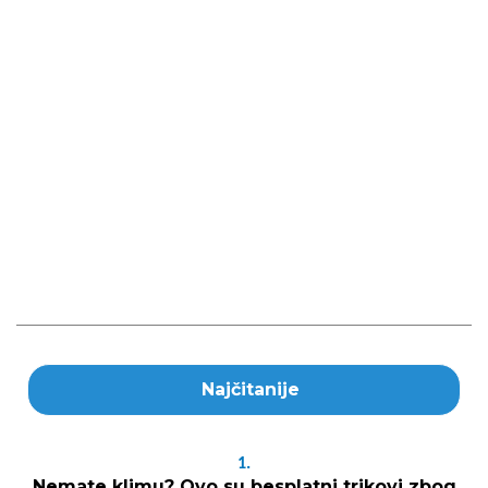
Najčitanije
1.
Nemate klimu? Ovo su besplatni trikovi zbog