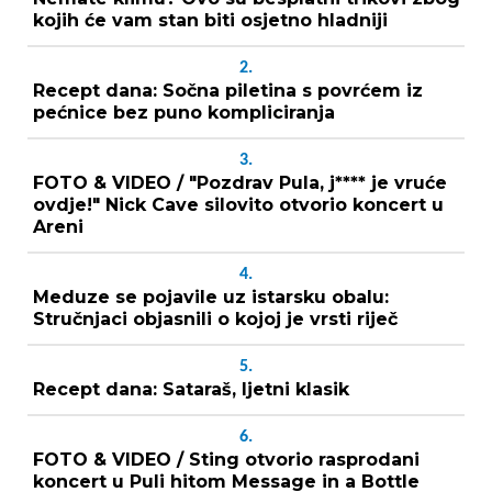
kojih će vam stan biti osjetno hladniji
2.
Recept dana: Sočna piletina s povrćem iz
pećnice bez puno kompliciranja
3.
FOTO & VIDEO / "Pozdrav Pula, j**** je vruće
ovdje!" Nick Cave silovito otvorio koncert u
Areni
4.
Meduze se pojavile uz istarsku obalu:
Stručnjaci objasnili o kojoj je vrsti riječ
5.
Recept dana: Sataraš, ljetni klasik
6.
FOTO & VIDEO / Sting otvorio rasprodani
koncert u Puli hitom Message in a Bottle