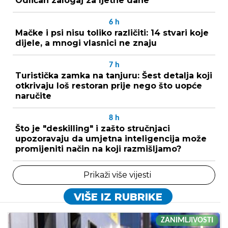
Odličan zalogaj za ljetne dane
6
h
Mačke i psi nisu toliko različiti: 14 stvari koje
dijele, a mnogi vlasnici ne znaju
7
h
Turistička zamka na tanjuru: Šest detalja koji
otkrivaju loš restoran prije nego što uopće
naručite
8
h
Što je "deskilling" i zašto stručnjaci
upozoravaju da umjetna inteligencija može
promijeniti način na koji razmišljamo?
Prikaži više vijesti
VIŠE IZ RUBRIKE
ZANIMLJIVOSTI