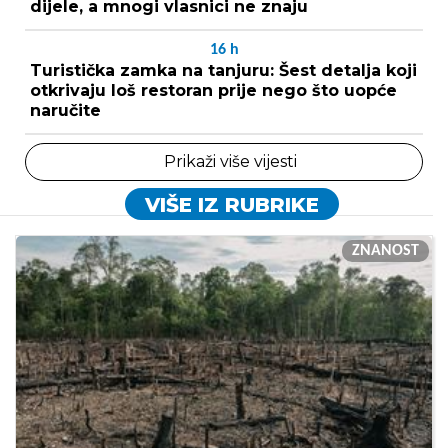
dijele, a mnogi vlasnici ne znaju
16
h
Turistička zamka na tanjuru: Šest detalja koji
otkrivaju loš restoran prije nego što uopće
naručite
Prikaži više vijesti
VIŠE IZ RUBRIKE
ZNANOST