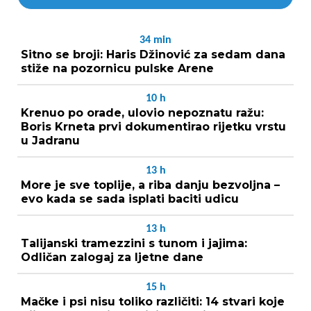
34
min
Sitno se broji: Haris Džinović za sedam dana
stiže na pozornicu pulske Arene
10
h
Krenuo po orade, ulovio nepoznatu ražu:
Boris Krneta prvi dokumentirao rijetku vrstu
u Jadranu
13
h
More je sve toplije, a riba danju bezvoljna –
evo kada se sada isplati baciti udicu
13
h
Talijanski tramezzini s tunom i jajima:
Odličan zalogaj za ljetne dane
15
h
Mačke i psi nisu toliko različiti: 14 stvari koje