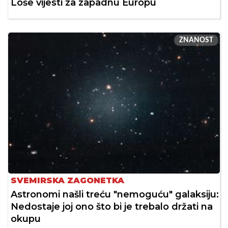
Loše vijesti za zapadnu Europu
ZNANOST
SVEMIRSKA ZAGONETKA
Astronomi našli treću "nemoguću" galaksiju:
Nedostaje joj ono što bi je trebalo držati na
okupu