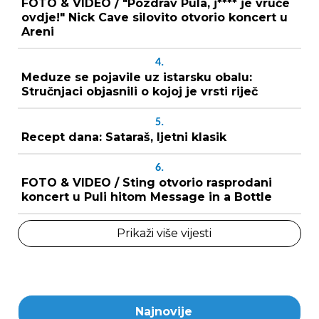
FOTO & VIDEO / "Pozdrav Pula, j**** je vruće
ovdje!" Nick Cave silovito otvorio koncert u
Areni
4.
Meduze se pojavile uz istarsku obalu:
Stručnjaci objasnili o kojoj je vrsti riječ
5.
Recept dana: Sataraš, ljetni klasik
6.
FOTO & VIDEO / Sting otvorio rasprodani
koncert u Puli hitom Message in a Bottle
Prikaži više vijesti
Najnovije