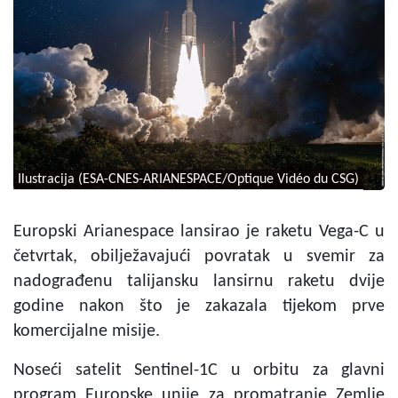
Ilustracija (ESA-CNES-ARIANESPACE/Optique Vidéo du CSG)
Europski Arianespace lansirao je raketu Vega-C u
četvrtak, obilježavajući povratak u svemir za
nadograđenu talijansku lansirnu raketu dvije
godine nakon što je zakazala tijekom prve
komercijalne misije.
Noseći satelit Sentinel-1C u orbitu za glavni
program Europske unije za promatranje Zemlje