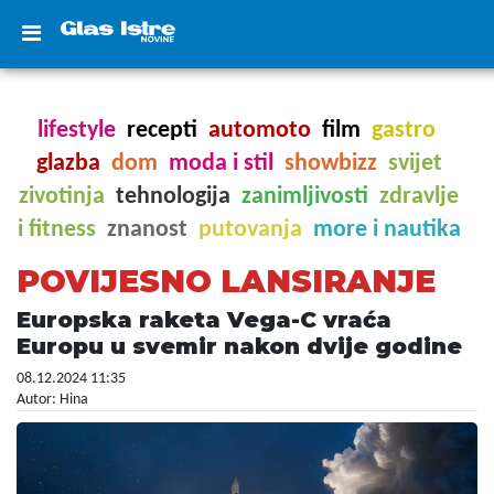
lifestyle
recepti
automoto
film
gastro
glazba
dom
moda i stil
showbizz
svijet
zivotinja
tehnologija
zanimljivosti
zdravlje
i fitness
znanost
putovanja
more i nautika
POVIJESNO LANSIRANJE
Europska raketa Vega-C vraća
Europu u svemir nakon dvije godine
08.12.2024 11:35
Autor: Hina