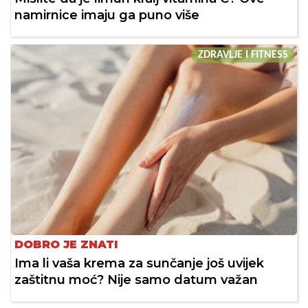
namirnice imaju ga puno više
ZDRAVLJE I FITNESS
DOBRO JE ZNATI
Ima li vaša krema za sunčanje još uvijek
zaštitnu moć? Nije samo datum važan