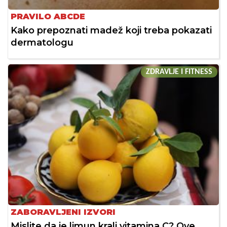
PRAVILO ABCDE
Kako prepoznati madež koji treba pokazati
dermatologu
ZDRAVLJE I FITNESS
ZABORAVLJENI IZVORI
Mislite da je limun kralj vitamina C? Ove