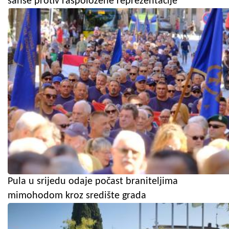
šanse protiv raspoložene reprezentacije
Pula u srijedu odaje počast braniteljima
mimohodom kroz središte grada