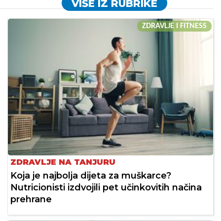
VIŠE IZ RUBRIKE
ZDRAVLJE I FITNESS
ZDRAVLJE NA TANJURU
Koja je najbolja dijeta za muškarce?
Nutricionisti izdvojili pet učinkovitih načina
prehrane