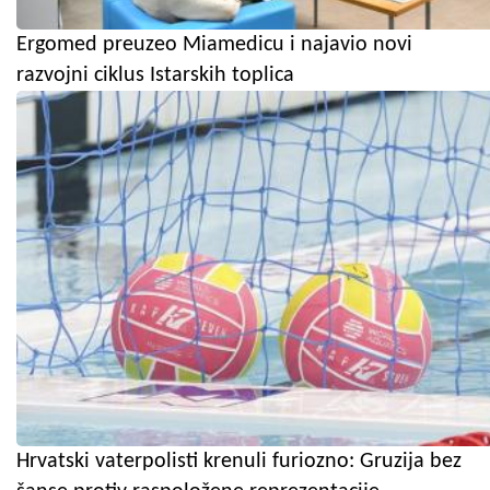
Ergomed preuzeo Miamedicu i najavio novi
razvojni ciklus Istarskih toplica
Hrvatski vaterpolisti krenuli furiozno: Gruzija bez