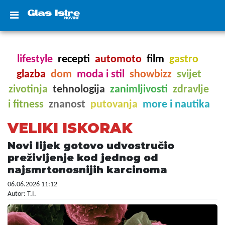
lifestyle
recepti
automoto
film
gastro
glazba
dom
moda i stil
showbizz
svijet
zivotinja
tehnologija
zanimljivosti
zdravlje
i fitness
znanost
putovanja
more i nautika
VELIKI ISKORAK
Novi lijek gotovo udvostručio
preživljenje kod jednog od
najsmrtonosnijih karcinoma
06.06.2026 11:12
Autor: T.I.