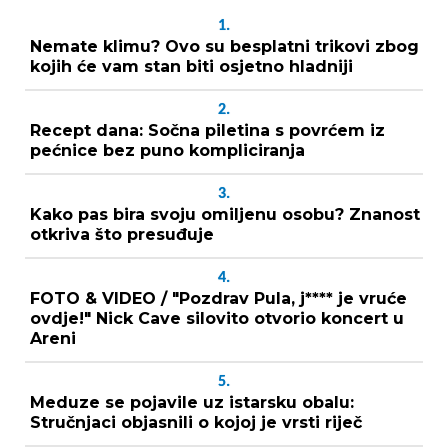
1.
Nemate klimu? Ovo su besplatni trikovi zbog
kojih će vam stan biti osjetno hladniji
2.
Recept dana: Sočna piletina s povrćem iz
pećnice bez puno kompliciranja
3.
Kako pas bira svoju omiljenu osobu? Znanost
otkriva što presuđuje
4.
FOTO & VIDEO / "Pozdrav Pula, j**** je vruće
ovdje!" Nick Cave silovito otvorio koncert u
Areni
5.
Meduze se pojavile uz istarsku obalu:
Stručnjaci objasnili o kojoj je vrsti riječ