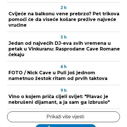
2
h
Cvijeće na balkonu vene prebrzo? Pet trikova
pomoći će da viseće košare prežive najveće
vrućine
5
h
Jedan od najvećih DJ-eva svih vremena u
petak u Vinkuranu: Rasprodane Cave Romane
čekaju
6
h
FOTO / Nick Cave u Puli još jednom
nametnuo žestok ritam od prvih taktova
9
h
Vino o kojem priča cijeli svijet: "Plavac je
nebrušeni dijamant, a ja sam ga izbrusio"
Prikaži više vijesti