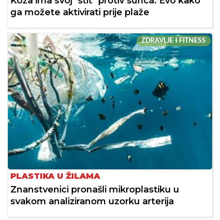
Koža ima svoj "štit" protiv sunca: Evo kako
ga možete aktivirati prije plaže
ZDRAVLJE I FITNESS
PLASTIKA U ŽILAMA
Znanstvenici pronašli mikroplastiku u
svakom analiziranom uzorku arterija