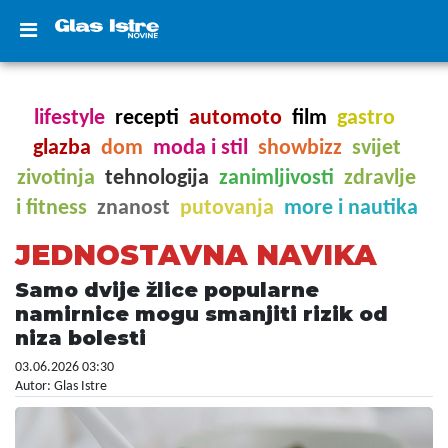
lifestyle
recepti
automoto
film
gastro
glazba
dom
moda i stil
showbizz
svijet
zivotinja
tehnologija
zanimljivosti
zdravlje
i fitness
znanost
putovanja
more i nautika
JEDNOSTAVNA NAVIKA
Samo dvije žlice popularne
namirnice mogu smanjiti rizik od
niza bolesti
03.06.2026 03:30
Autor: Glas Istre