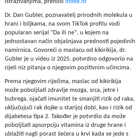
istraživanjima, prenosi
Index.hr
Dr. Dan Gubler, poznavatelj prirodnih molekula u
hrani i biljkama, na svom TikTok profilu vodi
popularan serijal "Da ili ne", u kojem na
jednostavan način objašnjava prednosti pojedinih
namirnica. Govoreći o maslacu od kikirikija, dr.
Gubler je u videu iz 2025. potvrdno odgovorio na
cijeli niz pitanja o njegovim pozitivnim učincima.
Prema njegovim riječima, maslac od kikirikija
može poboljšati zdravlje mozga, srca, jetre i
bubrega, ojačati imunitet te smanjiti rizik od raka,
uključujući rak dojke u starijoj dobi, kao i rizik od
dijabetesa tipa 2. Također je potvrdio da može
poboljšati apsorpciju vitamina iz druge hrane i
ublažiti nagli porast šećera u krvi kada se jede s