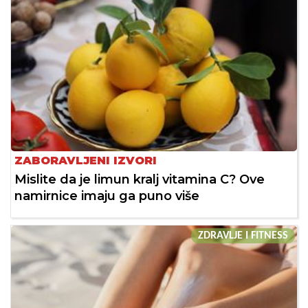
ZABORAVLJENI IZVORI
Mislite da je limun kralj vitamina C? Ove
namirnice imaju ga puno više
ZDRAVLJE I FITNESS