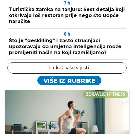
7
h
Turistička zamka na tanjuru: Šest detalja koji
otkrivaju loš restoran prije nego što uopće
naručite
8
h
Što je "deskilling" i zašto stručnjaci
upozoravaju da umjetna inteligencija može
promijeniti način na koji razmišljamo?
Prikaži više vijesti
VIŠE IZ RUBRIKE
ZDRAVLJE I FITNESS