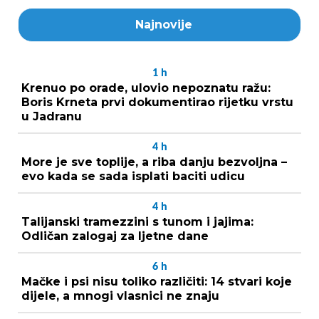
Najnovije
1
h
Krenuo po orade, ulovio nepoznatu ražu:
Boris Krneta prvi dokumentirao rijetku vrstu
u Jadranu
4
h
More je sve toplije, a riba danju bezvoljna –
evo kada se sada isplati baciti udicu
4
h
Talijanski tramezzini s tunom i jajima:
Odličan zalogaj za ljetne dane
6
h
Mačke i psi nisu toliko različiti: 14 stvari koje
dijele, a mnogi vlasnici ne znaju