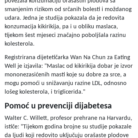
povezala konzumaciju orašastih plodova sa
smanjenim rizikom od srčanih bolesti i moždanog
udara. Jedna je studija pokazala da je redovita
konzumacija kikirikija, pa i u obliku maslaca,
tijekom šest mjeseci značajno poboljšala razinu
kolesterola.
Registrirana dijetetičarka Wan Na Chun za Eating
Well je izjavila: "Maslac od kikirikija dobar je izvor
mononezasićenih masti koje su dobre za srce, a
mogu pomoći u snižavanju razine LDL, odnosno
lošeg kolesterola, i triglicerida."
Pomoć u prevenciji dijabetesa
Walter C. Willett, profesor prehrane na Harvardu,
ističe: "Tijekom godina brojne su studije pokazale
da ljudi koji redovito uključuju orašaste plodove