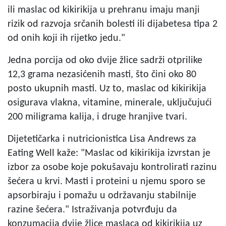
ili maslac od kikirikija u prehranu imaju manji
rizik od razvoja srčanih bolesti ili dijabetesa tipa 2
od onih koji ih rijetko jedu."
Jedna porcija od oko dvije žlice sadrži otprilike
12,3 grama nezasićenih masti, što čini oko 80
posto ukupnih masti. Uz to, maslac od kikirikija
osigurava vlakna, vitamine, minerale, uključujući
200 miligrama kalija, i druge hranjive tvari.
Dijetetičarka i nutricionistica Lisa Andrews za
Eating Well kaže: "Maslac od kikirikija izvrstan je
izbor za osobe koje pokušavaju kontrolirati razinu
šećera u krvi. Masti i proteini u njemu sporo se
apsorbiraju i pomažu u održavanju stabilnije
razine šećera." Istraživanja potvrđuju da
konzumacija dvije žlice maslaca od kikirikija uz