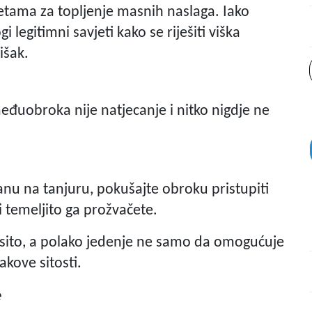
etama za topljenje masnih naslaga. Iako
legitimni savjeti kako se riješiti viška
išak.
eđuobroka nije natjecanje i nitko nigdje ne
nu na tanjuru, pokušajte obroku pristupiti
i temeljito ga prožvačete.
e sito, a polako jedenje ne samo da omogućuje
akove sitosti.
e