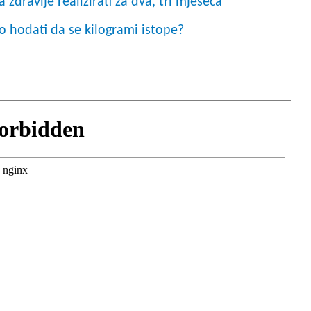
 zdravlje realizirati za dva, tri mjeseca"
ko hodati da se kilogrami istope?