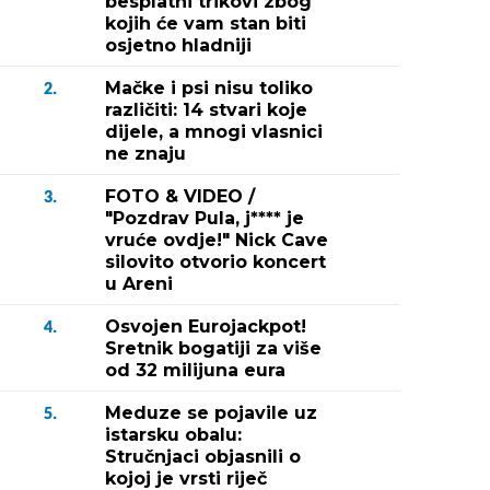
besplatni trikovi zbog
kojih će vam stan biti
osjetno hladniji
Mačke i psi nisu toliko
2.
različiti: 14 stvari koje
dijele, a mnogi vlasnici
ne znaju
FOTO & VIDEO /
3.
"Pozdrav Pula, j**** je
vruće ovdje!" Nick Cave
silovito otvorio koncert
u Areni
Osvojen Eurojackpot!
4.
Sretnik bogatiji za više
od 32 milijuna eura
Meduze se pojavile uz
5.
istarsku obalu:
Stručnjaci objasnili o
kojoj je vrsti riječ