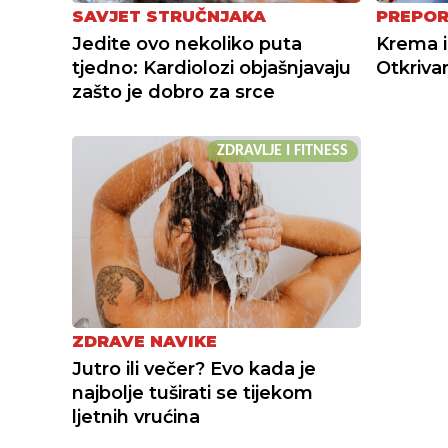
SAVJET STRUČNJAKA
PREPO
Jedite ovo nekoliko puta
Krema i
tjedno: Kardiolozi objašnjavaju
Otkriva
zašto je dobro za srce
ZDRAVLJE I FITNESS
ZDRAVE NAVIKE
Jutro ili večer? Evo kada je
najbolje tuširati se tijekom
ljetnih vrućina