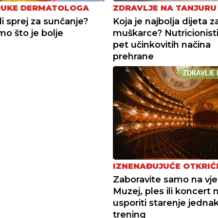
RUKE DERMATOLOGA
ZDRAVLJE NA TANJURU
li sprej za sunčanje?
Koja je najbolja dijeta z
mo što je bolje
muškarce? Nutricionisti 
pet učinkovitih načina
prehrane
ZDRAVLJE 
IZNENAĐUJUĆE OTKRIĆ
Zaboravite samo na vje
Muzej, ples ili koncert
usporiti starenje jedna
trening