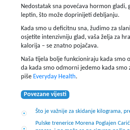
Nedostatak sna povećava hormon gladi, g
leptin, što može doprinijeti debljanju.
Kada smo u deficitnu sna, žudimo za slan
osjetite intenzivniju glad, vaša želja za 
kalorija – se znatno pojačava.
Naša tijela bolje funkcioniraju kada smo od
da kada smo odmorni jedemo kada smo zai
piše
Everyday Health
.
Povezane vijesti
Što je važnije za skidanje kilograma, pr
Pulske trenerice Morena Poglajen Carić i