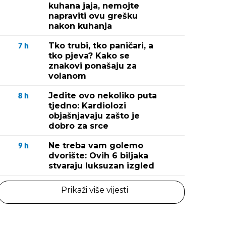
kuhana jaja, nemojte
napraviti ovu grešku
nakon kuhanja
Tko trubi, tko paničari, a
7
h
tko pjeva? Kako se
znakovi ponašaju za
volanom
Jedite ovo nekoliko puta
8
h
tjedno: Kardiolozi
objašnjavaju zašto je
dobro za srce
Ne treba vam golemo
9
h
dvorište: Ovih 6 biljaka
stvaraju luksuzan izgled
Prikaži više vijesti