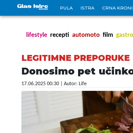
PULA
ISTRA
CRNA KRON
lifestyle
recepti
automoto
film
gastr
LEGITIMNE PREPORUKE
Donosimo pet učinkov
17.06.2025 00:30
| Autor: Life