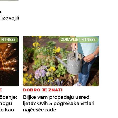
a
izdvojili
I FITNESS
ZDRAVLJE I FITNESS
E
DOBRO JE ZNATI
žbanje:
Biljke vam propadaju usred
 mogu
ljeta? Ovih 5 pogrešaka vrtlari
ko kao
najčešće rade