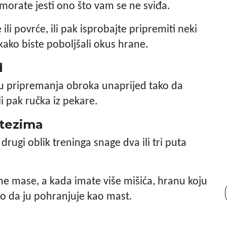
e morate jesti ono što vam se ne sviđa.
i povrće, ili pak isprobajte pripremiti neki
kako biste poboljšali okus hrane.
d
su pripremanja obroka unaprijed tako da
i pak ručka iz pekare.
utezima
 drugi oblik treninga snage dva ili tri puta
e mase, a kada imate više mišića, hranu koju
sto da ju pohranjuje kao mast.