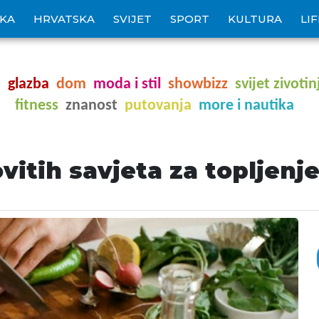
IKA
HRVATSKA
SVIJET
SPORT
KULTURA
LI
o
glazba
dom
moda i stil
showbizz
svijet zivotin
fitness
znanost
putovanja
more i nautika
itih savjeta za topljenj