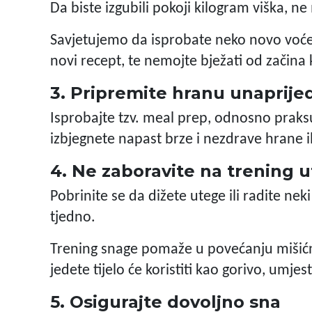
Da biste izgubili pokoji kilogram viška, n
Savjetujemo da isprobate neko novo voće il
novi recept, te nemojte bježati od začina 
3. Pripremite hranu unaprije
Isprobajte tzv. meal prep, odnosno prak
izbjegnete napast brze i nezdrave hrane il
4. Ne zaboravite na trening 
Pobrinite se da dižete utege ili radite neki
tjedno.
Trening snage pomaže u povećanju mišićn
jedete tijelo će koristiti kao gorivo, umje
5. Osigurajte dovoljno sna