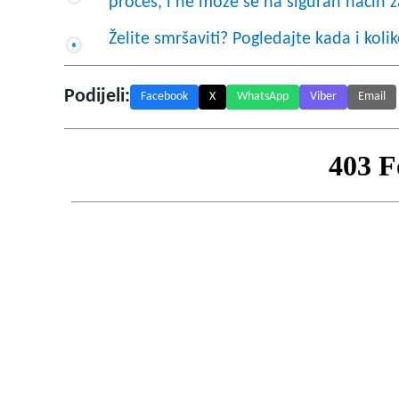
proces, i ne može se na siguran način za
Želite smršaviti? Pogledajte kada i koli
Podijeli:
Facebook
X
WhatsApp
Viber
Email