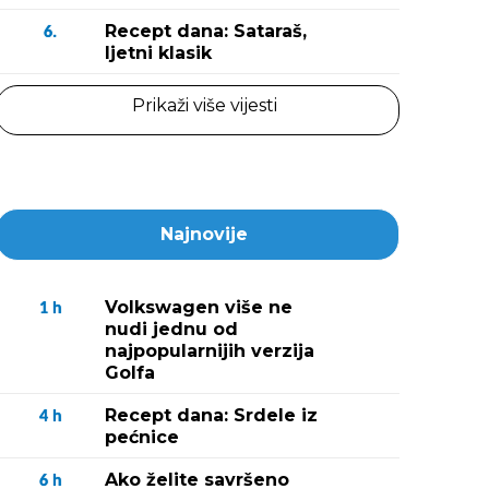
Recept dana: Sataraš,
6.
ljetni klasik
Prikaži više vijesti
Najnovije
Volkswagen više ne
1
h
nudi jednu od
najpopularnijih verzija
Golfa
Recept dana: Srdele iz
4
h
pećnice
Ako želite savršeno
6
h