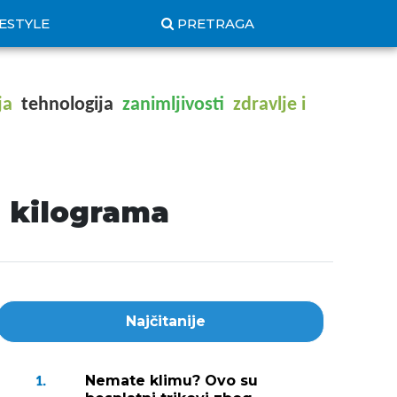
FESTYLE
PRETRAGA
ja
tehnologija
zanimljivosti
zdravlje i
e kilograma
Najčitanije
Nemate klimu? Ovo su
1.