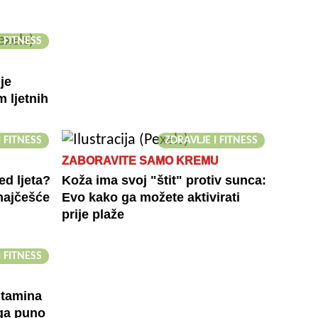
I FITNESS
je
m ljetnih
I FITNESS
ZDRAVLJE I FITNESS
ZABORAVITE SAMO KREMU
ed ljeta?
Koža ima svoj "štit" protiv sunca:
 najčešće
Evo kako ga možete aktivirati
prije plaže
I FITNESS
vitamina
ga puno