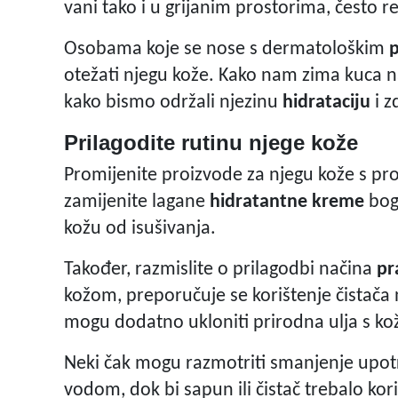
vani tako i u grijanim prostorima, često 
Osobama koje se nose s dermatološkim
otežati njegu kože. Kako nam zima kuca na
kako bismo održali njezinu
hidrataciju
i z
Prilagodite rutinu njege kože
Promijenite proizvode za njegu kože s pr
zamijenite lagane
hidratantne kreme
boga
kožu od isušivanja.
Također, razmislite o prilagodbi načina
pr
kožom, preporučuje se korištenje čistača n
mogu dodatno ukloniti prirodna ulja s ko
Neki čak mogu razmotriti smanjenje upo
vodom, dok bi sapun ili čistač trebalo kori