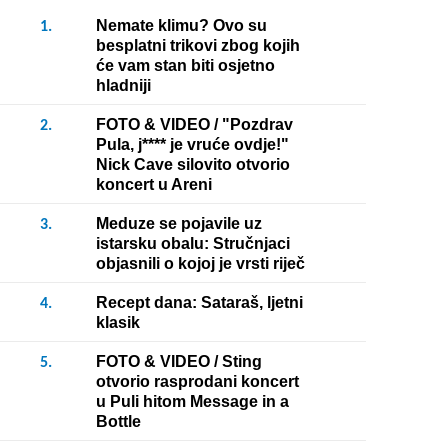
Nemate klimu? Ovo su
1.
besplatni trikovi zbog kojih
će vam stan biti osjetno
hladniji
FOTO & VIDEO / "Pozdrav
2.
Pula, j**** je vruće ovdje!"
Nick Cave silovito otvorio
koncert u Areni
Meduze se pojavile uz
3.
istarsku obalu: Stručnjaci
objasnili o kojoj je vrsti riječ
Recept dana: Sataraš, ljetni
4.
klasik
FOTO & VIDEO / Sting
5.
otvorio rasprodani koncert
u Puli hitom Message in a
Bottle