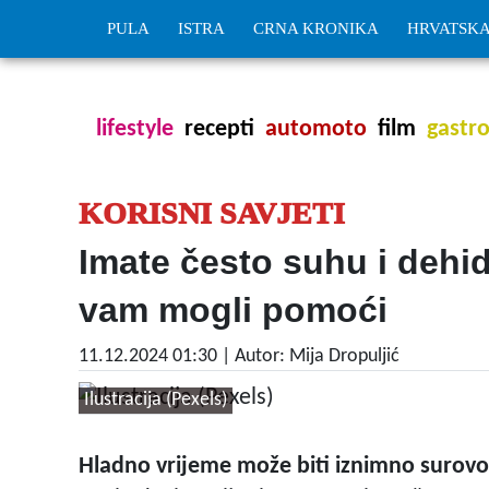
PULA
ISTRA
CRNA KRONIKA
HRVATSK
lifestyle
recepti
automoto
film
gastr
KORISNI SAVJETI
Imate često suhu i dehid
vam mogli pomoći
11.12.2024 01:30
| Autor: Mija Dropuljić
Ilustracija (Pexels)
Hladno vrijeme može biti iznimno surovo