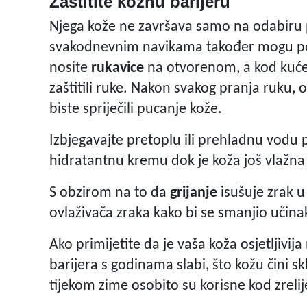
Zaštitite kožnu barijeru
Njega kože ne završava samo na odabiru
svakodnevnim navikama također mogu pomo
nosite
rukavice
na otvorenom, a kod kuće
zaštitili ruke. Nakon svakog pranja ruku
biste spriječili pucanje kože.
Izbjegavajte pretoplu ili prehladnu vodu
hidratantnu kremu dok je koža još vlažna 
S obzirom na to da
grijanje
isušuje zrak 
ovlaživača zraka kako bi se smanjio učina
Ako primijetite da je vaša koža osjetljivij
barijera s godinama slabi, što kožu čini s
tijekom zime osobito su korisne kod zrelij