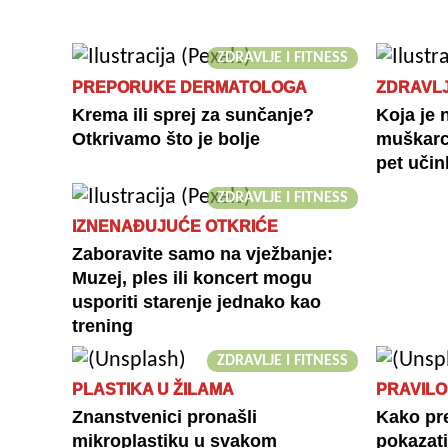
ZDRAVLJE I FITNESS
PREPORUKE DERMATOLOGA
ZDRAVLJ
Krema ili sprej za sunčanje?
Koja je n
Otkrivamo što je bolje
muškarce
pet učin
ZDRAVLJE I FITNESS
IZNENAĐUJUĆE OTKRIĆE
Zaboravite samo na vježbanje:
Muzej, ples ili koncert mogu
usporiti starenje jednako kao
trening
ZDRAVLJE I FITNESS
PLASTIKA U ŽILAMA
PRAVILO
Znanstvenici pronašli
Kako pre
mikroplastiku u svakom
pokazat