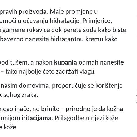
 pravih proizvoda. Male promjene u
ći u očuvanju hidratacije. Primjerice,
 gumene rukavice dok perete suđe kako biste
, obavezno nanesite hidratantnu kremu kako
 pod tušem, a nakon
kupanja
odmah nanesite
– tako najbolje ćete zadržati vlagu.
u našim domovima, preporučuje se korištenje
k suhog zraka.
a nego inače, ne brinite – prirodno je da kožna
klonijom
iritacijama
. Prilagodbe u njezi kože
e kože.