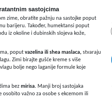
dratantnim sastojcima
om zime, obratite pažnju na sastojke poput
ožnu barijeru. Također, humektansi poput
odu iz okoline i dubinskih slojeva kože,
cima, poput
vazelina ili shea maslaca,
stvaraju
vlagu. Zimi birajte gušće kreme s više
 vlagu bolje nego laganije formule koje
vodima bez
mirisa
. Manji broj sastojaka
o je osobito važno za osobe s ekcemom ili