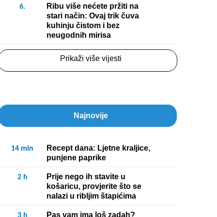
Ribu više nećete pržiti na
6.
stari način: Ovaj trik čuva
kuhinju čistom i bez
neugodnih mirisa
Prikaži više vijesti
Najnovije
Recept dana: Ljetne kraljice,
14
min
punjene paprike
Prije nego ih stavite u
2
h
košaricu, provjerite što se
nalazi u ribljim štapićima
Pas vam ima loš zadah?
3
h