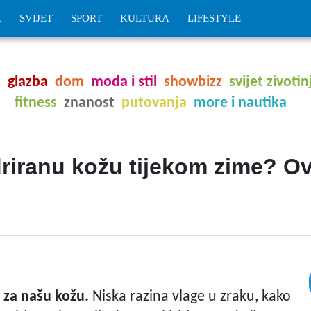
A
SVIJET
SPORT
KULTURA
LIFESTYLE
o
glazba
dom
moda i stil
showbizz
svijet zivotin
fitness
znanost
putovanja
more i nautika
riranu kožu tijekom zime? Ovi
 za našu kožu.
Niska razina vlage u zraku, kako