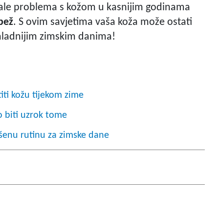
 imale problema s kožom u kasnijim godinama
bež
. S ovim savjetima vaša koža može ostati
ajhladnijim zimskim danima!
iti kožu tijekom zime
 biti uzrok tome
šenu rutinu za zimske dane