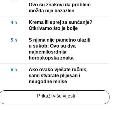
Ovo su znakovi da problem
možda nije bezazlen
Krema ili sprej za sunčanje?
4
h
Otkrivamo što je bolje
S njima nije pametno ulaziti
5
h
u sukob: Ovo su dva
najnemilosrdnija
horoskopska znaka
Ako ovako vješate ručnik,
6
h
sami stvarate plijesan i
neugodne mirise
Prikaži više vijesti