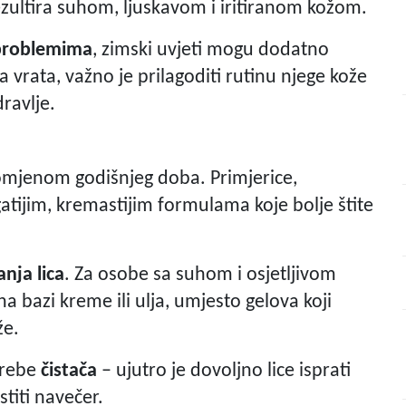
rezultira suhom, ljuskavom i iritiranom kožom.
problemima
, zimski uvjeti mogu dodatno
 vrata, važno je prilagoditi rutinu njege kože
dravlje.
omjenom godišnjeg doba. Primjerice,
tijim, kremastijim formulama koje bolje štite
anja lica
. Za osobe sa suhom i osjetljivom
a bazi kreme ili ulja, umjesto gelova koji
že.
trebe
čistača
– ujutro je dovoljno lice isprati
stiti navečer.