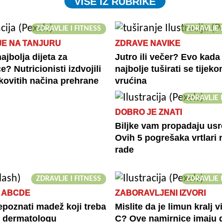
VIŠE IZ RUBRIKE
ZDRAVLJE I FITNESS
ZDRAVLJE 
E NA TANJURU
ZDRAVE NAVIKE
ajbolja dijeta za
Jutro ili večer? Evo kada 
? Nutricionisti izdvojili
najbolje tuširati se tijeko
kovitih načina prehrane
vrućina
ZDRAVLJE 
DOBRO JE ZNATI
Biljke vam propadaju usr
Ovih 5 pogrešaka vrtlari
rade
ZDRAVLJE I FITNESS
ZDRAVLJE 
 ABCDE
ZABORAVLJENI IZVORI
poznati madež koji treba
Mislite da je limun kralj 
i dermatologu
C? Ove namirnice imaju 