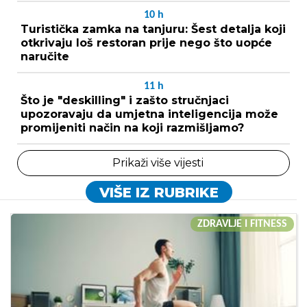
10
h
Turistička zamka na tanjuru: Šest detalja koji
otkrivaju loš restoran prije nego što uopće
naručite
11
h
Što je "deskilling" i zašto stručnjaci
upozoravaju da umjetna inteligencija može
promijeniti način na koji razmišljamo?
Prikaži više vijesti
VIŠE IZ RUBRIKE
ZDRAVLJE I FITNESS