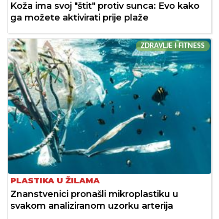
Koža ima svoj "štit" protiv sunca: Evo kako
ga možete aktivirati prije plaže
ZDRAVLJE I FITNESS
PLASTIKA U ŽILAMA
Znanstvenici pronašli mikroplastiku u
svakom analiziranom uzorku arterija