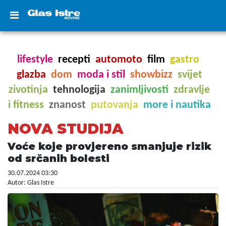
lifestyle
recepti
automoto
film
gastro
glazba
dom
moda i stil
showbizz
svijet
zivotinja
tehnologija
zanimljivosti
zdravlje
i fitness
znanost
putovanja
more i nautika
NOVA STUDIJA
Voće koje provjereno smanjuje rizik
od srčanih bolesti
30.07.2024 03:30
Autor: Glas Istre