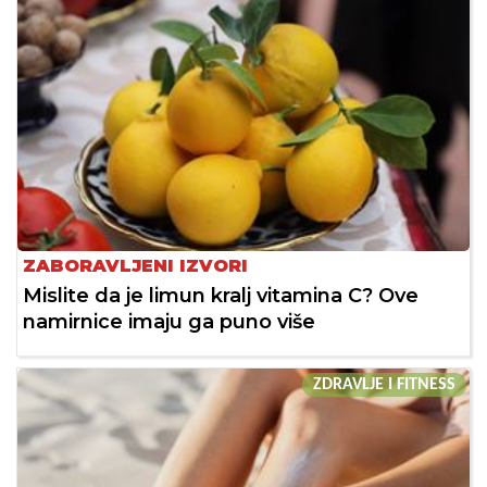
ZABORAVLJENI IZVORI
Mislite da je limun kralj vitamina C? Ove
namirnice imaju ga puno više
ZDRAVLJE I FITNESS