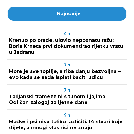
Najnovije
4
h
Krenuo po orade, ulovio nepoznatu ražu:
Boris Krneta prvi dokumentirao rijetku vrstu
u Jadranu
7
h
More je sve toplije, a riba danju bezvoljna –
evo kada se sada isplati baciti udicu
7
h
Talijanski tramezzini s tunom i jajima:
Odličan zalogaj za ljetne dane
9
h
Mačke i psi nisu toliko različiti: 14 stvari koje
dijele, a mnogi vlasnici ne znaju