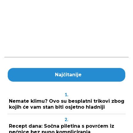
Najčitanije
1.
Nemate klimu? Ovo su besplatni trikovi zbog
kojih će vam stan biti osjetno hladniji
2.
Recept dana: Sočna piletina s povrćem iz
pećnice bez puno kompliciranja