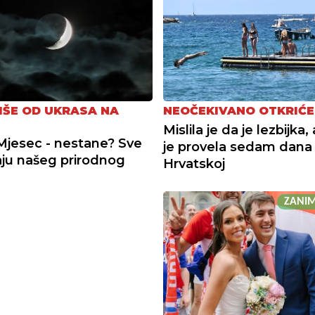
IŠE OD UKRASA NA
NEOČEKIVANO OTKRIĆE
Mislila je da je lezbijka
Mjesec - nestane? Sve
je provela sedam dana
aju našeg prirodnog
Hrvatskoj
ZANIM