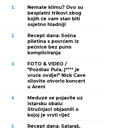
Nemate klimu? Ovo su
1.
besplatni trikovi zbog
kojih će vam stan biti
osjetno hladniji
Recept dana: Sočna
2.
piletina s povrćem iz
pećnice bez puno
kompliciranja
FOTO & VIDEO /
3.
"Pozdrav Pula, j**** je
vruće ovdje!" Nick Cave
silovito otvorio koncert
u Areni
Meduze se pojavile uz
4.
istarsku obalu:
Stručnjaci objasnili o
kojoj je vrsti riječ
Recept dana: Sataraš,
5.