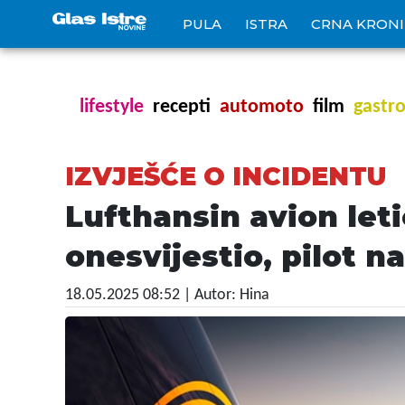
PULA
ISTRA
CRNA KRON
lifestyle
recepti
automoto
film
gastr
IZVJEŠĆE O INCIDENTU
Lufthansin avion leti
onesvijestio, pilot n
18.05.2025 08:52
| Autor: Hina