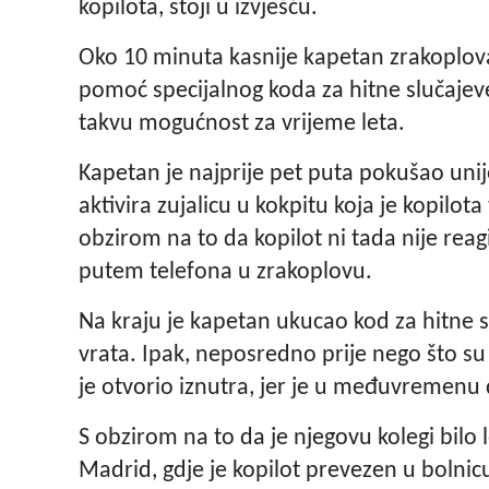
kopilota, stoji u izvješću.
Oko 10 minuta kasnije kapetan zrakoplova 
pomoć specijalnog koda za hitne slučajev
takvu mogućnost za vrijeme leta.
Kapetan je najprije pet puta pokušao unij
aktivira zujalicu u kokpitu koja je kopilota
obzirom na to da kopilot ni tada nije reag
putem telefona u zrakoplovu.
Na kraju je kapetan ukucao kod za hitne 
vrata. Ipak, neposredno prije nego što su 
je otvorio iznutra, jer je u međuvremenu d
S obzirom na to da je njegovu kolegi bilo l
Madrid, gdje je kopilot prevezen u bolnic