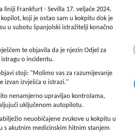
niji Frankfurt - Sevilla 17. veljače 2024.
kopilot, koji je ostao sam u kokpitu dok je
i su u subotu španjolski istražitelji konačno
vješćem te objavila da je njezin Odjel za
istragu o incidentu.
 objavi stoji: "Molimo vas za razumijevanje
izvan izvješća o istrazi."
čito nenamjerno upravljao kontrolama,
valjujući uključenom autopilotu.
zabilježio neuobičajene zvukove u kokpitu u
 s akutnim medicinskim hitnim stanjem