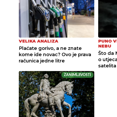
VELIKA ANALIZA
PUNO V
NEBU
Plaćate gorivo, a ne znate
Što da 
kome ide novac? Ovo je prava
o utjec
računica jedne litre
satelita
ZANIMLJIVOSTI