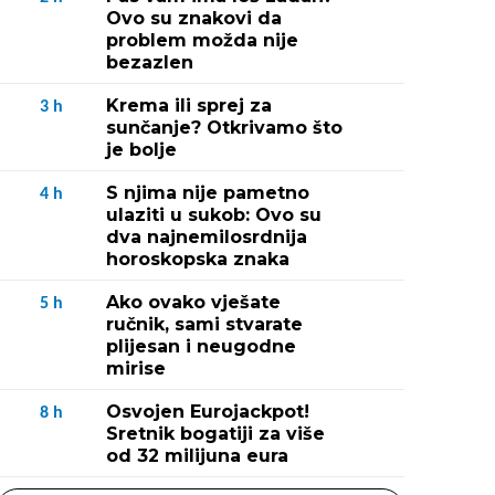
Ovo su znakovi da
problem možda nije
bezazlen
Krema ili sprej za
3
h
sunčanje? Otkrivamo što
je bolje
S njima nije pametno
4
h
ulaziti u sukob: Ovo su
dva najnemilosrdnija
horoskopska znaka
Ako ovako vješate
5
h
ručnik, sami stvarate
plijesan i neugodne
mirise
Osvojen Eurojackpot!
8
h
Sretnik bogatiji za više
od 32 milijuna eura