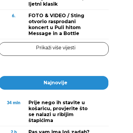
ljetni klasik
FOTO & VIDEO / Sting
6.
otvorio rasprodani
koncert u Puli hitom
Message in a Bottle
Prikaži više vijesti
Najnovije
Prije nego ih stavite u
34
min
košaricu, provjerite što
se nalazi u ribljim
štapićima
Pas vam ima loš zadah?
2
h