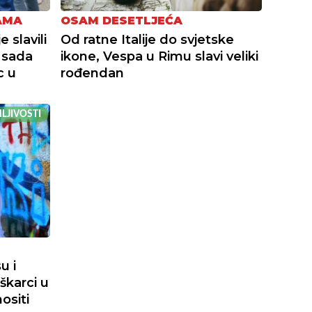
AMA
OSAM DESETLJEĆA
 slavili
Od ratne Italije do svjetske
 sada
ikone, Vespa u Rimu slavi veliki
c u
rođendan
LJIVOSTI
u i
škarci u
ositi