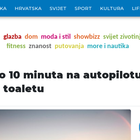
IKA
HRVATSKA
SVIJET
SPORT
KULTURA
LI
o
glazba
dom
moda i stil
showbizz
svijet zivotin
fitness
znanost
putovanja
more i nautika
o 10 minuta na autopilotu
a toaletu