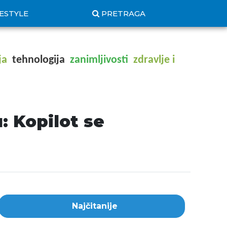
FESTYLE
PRETRAGA
ja
tehnologija
zanimljivosti
zdravlje i
: Kopilot se
Najčitanije