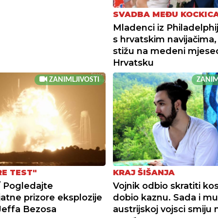
SVADBA MEĐU KOCKIC
Mladenci iz Philadelphije
s hrvatskim navijačima,
stižu na medeni mjese
Hrvatsku
ZANIMLJIVOSTI
ZANIM
RE TEST"
KRAJ ŠIŠANJA
 Pogledajte
Vojnik odbio skratiti kos
jatne prizore eksplozije
dobio kaznu. Sada i mu
Jeffa Bezosa
austrijskoj vojsci smiju n