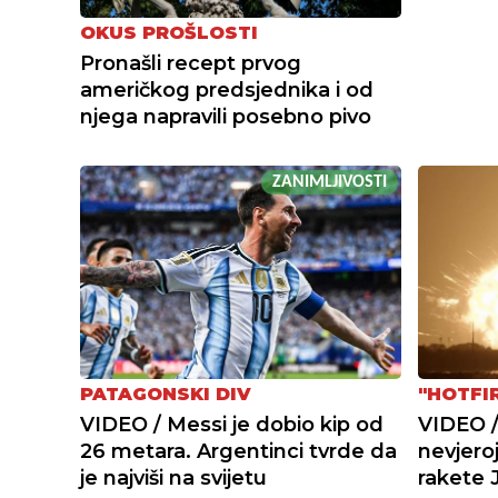
OKUS PROŠLOSTI
Pronašli recept prvog
američkog predsjednika i od
njega napravili posebno pivo
ZANIMLJIVOSTI
PATAGONSKI DIV
"HOTFI
VIDEO / Messi je dobio kip od
VIDEO /
26 metara. Argentinci tvrde da
nevjero
je najviši na svijetu
rakete 