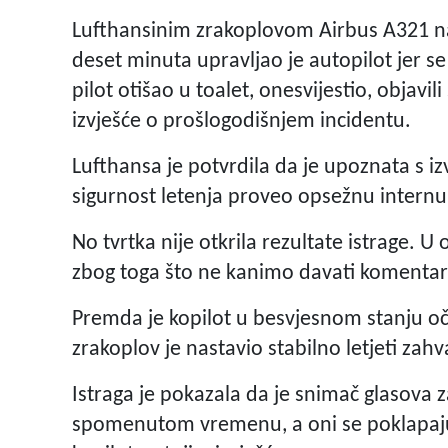
Lufthansinim zrakoplovom Airbus A321 na li
deset minuta upravljao je autopilot jer se 
pilot otišao u toalet, onesvijestio, objavil
izvješće o prošlogodišnjem incidentu.
Lufthansa je potvrdila da je upoznata s iz
sigurnost letenja proveo opsežnu internu 
No tvrtka nije otkrila rezultate istrage. U
zbog toga što ne kanimo davati komentare 
Premda je kopilot u besvjesnom stanju o
zrakoplov je nastavio stabilno letjeti zah
Istraga je pokazala da je snimač glasova 
spomenutom vremenu, a oni se poklapaju