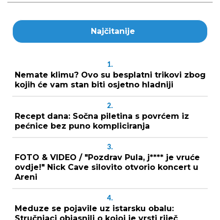
Najčitanije
1.
Nemate klimu? Ovo su besplatni trikovi zbog
kojih će vam stan biti osjetno hladniji
2.
Recept dana: Sočna piletina s povrćem iz
pećnice bez puno kompliciranja
3.
FOTO & VIDEO / "Pozdrav Pula, j**** je vruće
ovdje!" Nick Cave silovito otvorio koncert u
Areni
4.
Meduze se pojavile uz istarsku obalu:
Stručnjaci objasnili o kojoj je vrsti riječ