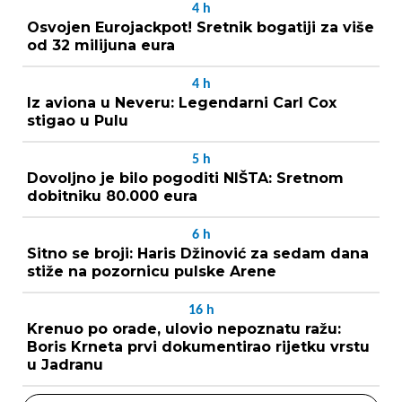
4
h
Osvojen Eurojackpot! Sretnik bogatiji za više
od 32 milijuna eura
4
h
Iz aviona u Neveru: Legendarni Carl Cox
stigao u Pulu
5
h
Dovoljno je bilo pogoditi NIŠTA: Sretnom
dobitniku 80.000 eura
6
h
Sitno se broji: Haris Džinović za sedam dana
stiže na pozornicu pulske Arene
16
h
Krenuo po orade, ulovio nepoznatu ražu:
Boris Krneta prvi dokumentirao rijetku vrstu
u Jadranu