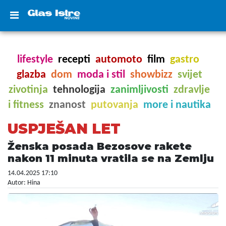
lifestyle
recepti
automoto
film
gastro
glazba
dom
moda i stil
showbizz
svijet
zivotinja
tehnologija
zanimljivosti
zdravlje
i fitness
znanost
putovanja
more i nautika
USPJEŠAN LET
Ženska posada Bezosove rakete
nakon 11 minuta vratila se na Zemlju
14.04.2025 17:10
Autor: Hina