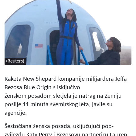
(Reuters)
Raketa New Shepard kompanije milijardera Jeffa
Bezosa Blue Origin s isključivo
ženskom posadom sletjela je natrag na Zemlju
poslije 11 minuta svemirskog leta, javile su
agencije.
Šestočlana ženska posada, uključujući pop-
zvijezdu Katy Perry i Bezosovu partnericu Lauren