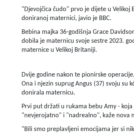
"Djevojčica čudo" prvo je dijete u Velikoj B
doniranoj maternici, javio je BBC.
Bebina majka 36-godišnja Grace Davidson
dobila je maternicu svoje sestre 2023. god
maternice u Velikoj Britaniji.
Dvije godine nakon te pionirske operacije, 
Ona i njezin suprug Angus (37) svoju su kć
donirala maternicu.
Prvi put držati u rukama bebu Amy - koja j
"nevjerojatno" i "nadrealno", kaže nova
"Bili smo preplavljeni emocijama jer si ni