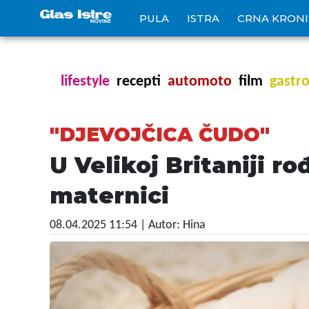
PULA
ISTRA
CRNA KRON
lifestyle
recepti
automoto
film
gastr
"DJEVOJČICA ČUDO"
U Velikoj Britaniji r
maternici
08.04.2025 11:54
| Autor: Hina