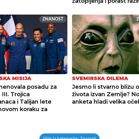
zatopljenja i porast raz
ZNANOST
SKA MISIJA
SVEMIRSKA DILEMA
menovala posadu za
Jesmo li stvarno blizu o
III. Trojica
života izvan Zemlje? N
naca i Talijan lete
anketa hladi velika oče
novom koraku za