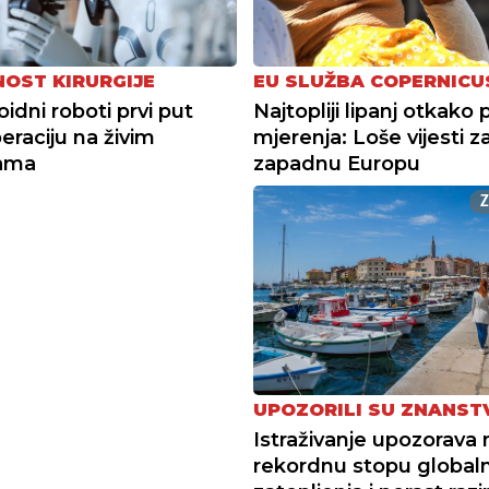
OST KIRURGIJE
EU SLUŽBA COPERNICU
dni roboti prvi put
Najtopliji lipanj otkako 
peraciju na živim
mjerenja: Loše vijesti z
jama
zapadnu Europu
UPOZORILI SU ZNANST
Istraživanje upozorava 
rekordnu stopu global