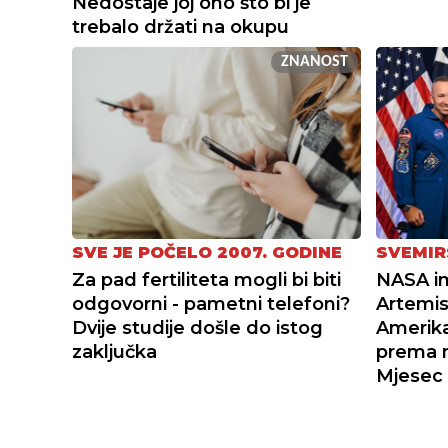
Nedostaje joj ono što bi je
trebalo držati na okupu
ZNANOST
SVE JE POČELO 2007. GODINE
SVEMIR
Za pad fertiliteta mogli bi biti
NASA i
odgovorni - pametni telefoni?
Artemis 
Dvije studije došle do istog
Amerika
zaključka
prema 
Mjesec