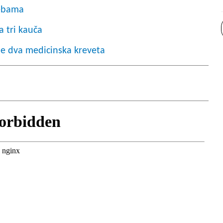
rebama
 tri kauča
je dva medicinska kreveta