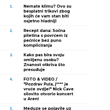
Nemate klimu? Ovo su
1.
besplatni trikovi zbog
kojih će vam stan biti
osjetno hladniji
Recept dana: Sočna
2.
piletina s povrćem iz
pećnice bez puno
kompliciranja
Kako pas bira svoju
3.
omiljenu osobu?
Znanost otkriva što
presuđuje
FOTO & VIDEO /
4.
"Pozdrav Pula, j**** je
vruće ovdje!" Nick Cave
silovito otvorio koncert
u Areni
Meduze se pojavile uz
5.