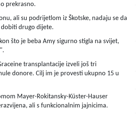
rno prekrasno.
nu, ali su podrijetlom iz Škotske, nadaju se da
 dobiti drugo dijete.
kon što je beba Amy sigurno stigla na svijet,
".
aceine transplantacije izveli još tri
nule donore. Cilj im je provesti ukupno 15 u
dromom Mayer-Rokitansky-Küster-Hauser
razvijena, ali s funkcionalnim jajnicima.