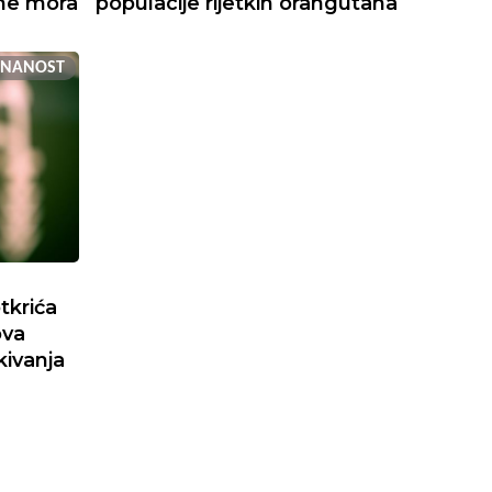
ine mora
populacije rijetkih orangutana
ZNANOST
tkrića
ova
kivanja