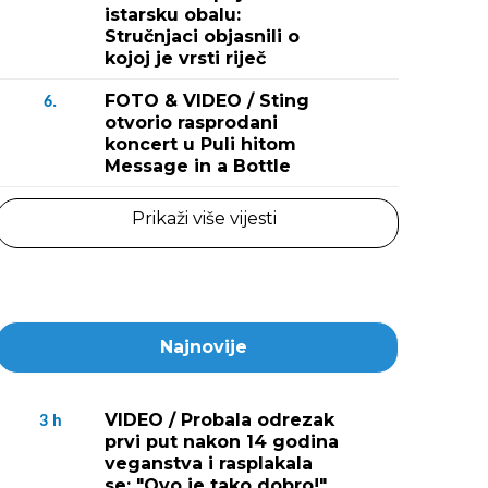
istarsku obalu:
Stručnjaci objasnili o
kojoj je vrsti riječ
FOTO & VIDEO / Sting
6.
otvorio rasprodani
koncert u Puli hitom
Message in a Bottle
Prikaži više vijesti
Najnovije
VIDEO / Probala odrezak
3
h
prvi put nakon 14 godina
veganstva i rasplakala
se: "Ovo je tako dobro!"