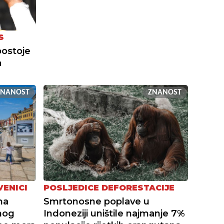
S
postoje
a
ZNANOST
ZNANOST
VENICI
POSLJEDICE DEFORESTACIJE
na
Smrtonosne poplave u
nog
Indoneziji uništile najmanje 7%