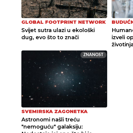
GLOBAL FOOTPRINT NETWORK
BUDUĆN
Svijet sutra ulazi u ekološki
Humanoi
dug, evo što to znači
izveli o
životin
ZNANOST
SVEMIRSKA ZAGONETKA
Astronomi našli treću
"nemoguću" galaksiju: