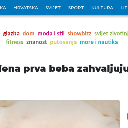
IKA
HRVATSKA
SVIJET
SPORT
KULTURA
LI
o
glazba
dom
moda i stil
showbizz
svijet zivotin
fitness
znanost
putovanja
more i nautika
ođena prva beba zahvaljuj