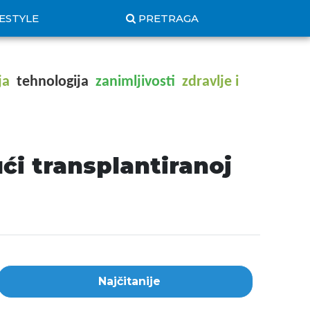
FESTYLE
PRETRAGA
ja
tehnologija
zanimljivosti
zdravlje i
ući transplantiranoj
Najčitanije