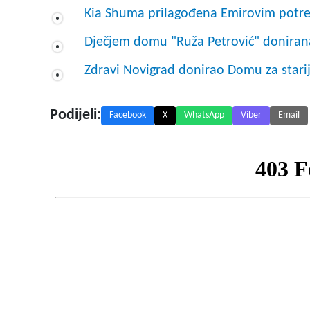
Kia Shuma prilagođena Emirovim pot
Dječjem domu "Ruža Petrović" donirana
Zdravi Novigrad donirao Domu za stari
Podijeli:
Facebook
X
WhatsApp
Viber
Email