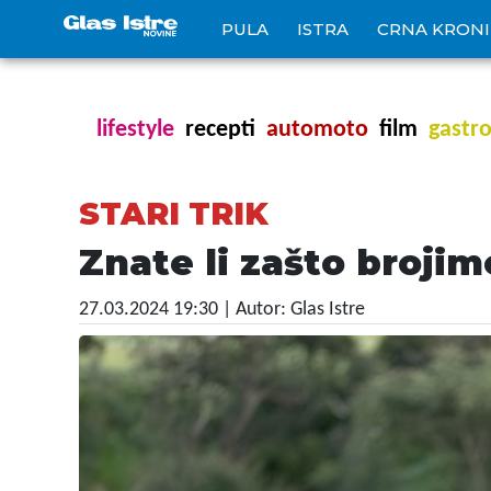
PULA
ISTRA
CRNA KRON
lifestyle
recepti
automoto
film
gastr
STARI TRIK
Znate li zašto broji
27.03.2024 19:30
| Autor: Glas Istre