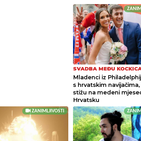
ZANIM
SVADBA MEĐU KOCKIC
Mladenci iz Philadelphije
s hrvatskim navijačima,
stižu na medeni mjese
Hrvatsku
ZANIMLJIVOSTI
ZANIM