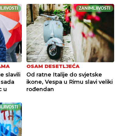
LJIVOSTI
ZANIMLJIVOSTI
AMA
OSAM DESETLJEĆA
 slavili
Od ratne Italije do svjetske
 sada
ikone, Vespa u Rimu slavi veliki
c u
rođendan
LJIVOSTI