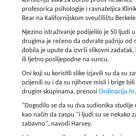
korištenju slika za borbu protiv nesanice",
profesorica psihologije i ravnateljica Klin
Bear na Kalifornijskom sveučilištu Berkele
Njezino istraživanje podijelilo je 50 ljudi 
drugima je rečeno da odvrate pažnju od mi
dobila je upute da izvrši slikovni zadatak
ili ljetno poslijepodne na suncu.
Oni koji su koristili slike izjavili su da s
ocijenili su i da su njihove misli i brige b
drugim skupinama, prenosi
Ordinacija.hr
"Dogodilo se da su dva sudionika studije
kao način da zaspu "i ljudi su se nekako zaka
zabavno", navodi Harvey.