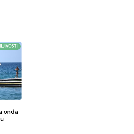
LJIVOSTI
, a onda
 u