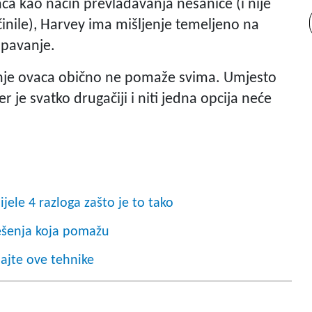
ca kao način prevladavanja nesanice (i nije
inile), Harvey ima mišljenje temeljeno na
spavanje.
anje ovaca obično ne pomaže svima. Umjesto
r je svatko drugačiji i niti jedna opcija neće
jele 4 razloga zašto je to tako
ešenja koja pomažu
bajte ove tehnike