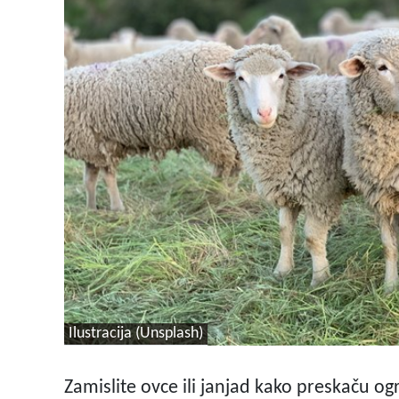
Ilustracija (Unsplash)
Zamislite ovce ili janjad kako preskaču ogr