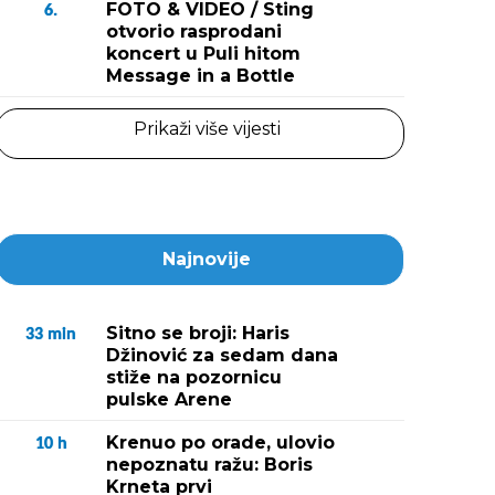
FOTO & VIDEO / Sting
6.
otvorio rasprodani
koncert u Puli hitom
Message in a Bottle
Prikaži više vijesti
Najnovije
Sitno se broji: Haris
33
min
Džinović za sedam dana
stiže na pozornicu
pulske Arene
Krenuo po orade, ulovio
10
h
nepoznatu ražu: Boris
Krneta prvi