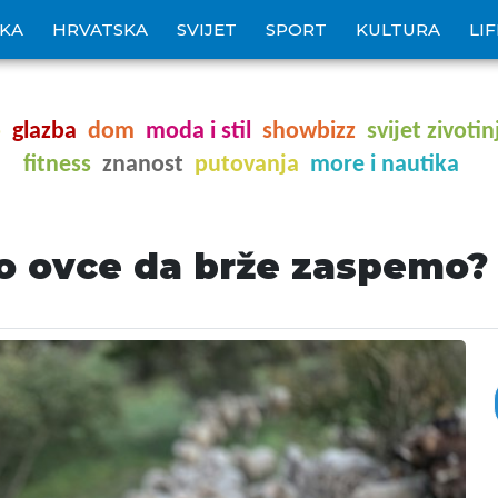
IKA
HRVATSKA
SVIJET
SPORT
KULTURA
LI
o
glazba
dom
moda i stil
showbizz
svijet zivotin
fitness
znanost
putovanja
more i nautika
mo ovce da brže zaspemo?