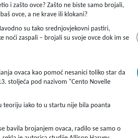
jetio i zašto ovce? Zašto ne biste samo brojali,
baš ovce, a ne krave ili klokani?
. Navodno su tako srednjovjekovni pastiri,
e noći zaspali – brojali su svoje ovce dok im se
janja ovaca kao pomoć nesanici toliko star da
z 13. stoljeća pod nazivom "Cento Novelle
u teoriju iako to u startu nije bila poanta
 se bavila brojanjem ovaca, radilo se samo o