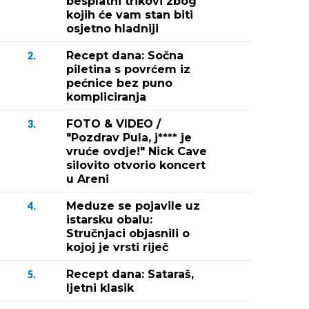
besplatni trikovi zbog
kojih će vam stan biti
osjetno hladniji
Recept dana: Sočna
2.
piletina s povrćem iz
pećnice bez puno
kompliciranja
FOTO & VIDEO /
3.
"Pozdrav Pula, j**** je
vruće ovdje!" Nick Cave
silovito otvorio koncert
u Areni
Meduze se pojavile uz
4.
istarsku obalu:
Stručnjaci objasnili o
kojoj je vrsti riječ
Recept dana: Sataraš,
5.
ljetni klasik