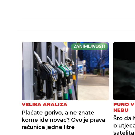
ZANIMLJIVOSTI
VELIKA ANALIZA
PUNO V
NEBU
Plaćate gorivo, a ne znate
Što da 
kome ide novac? Ovo je prava
o utjec
računica jedne litre
satelita