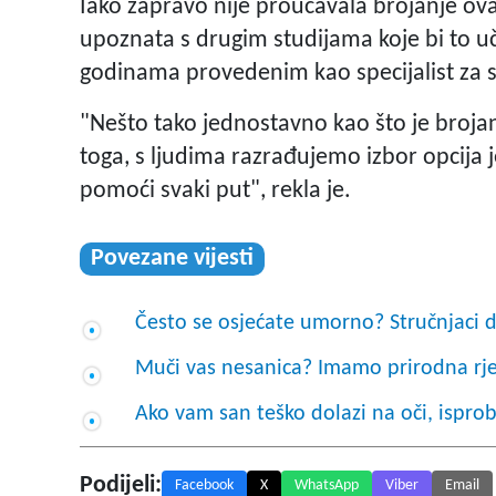
Iako zapravo nije proučavala brojanje ova
upoznata s drugim studijama koje bi to uč
godinama provedenim kao specijalist za 
"Nešto tako jednostavno kao što je broj
toga, s ljudima razrađujemo izbor opcija je
pomoći svaki put", rekla je.
Povezane vijesti
Često se osjećate umorno? Stručnjaci di
Muči vas nesanica? Imamo prirodna rj
Ako vam san teško dolazi na oči, ispro
Podijeli:
Facebook
X
WhatsApp
Viber
Email