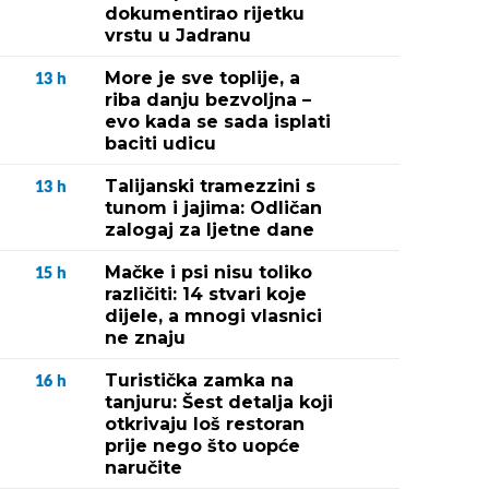
dokumentirao rijetku
vrstu u Jadranu
More je sve toplije, a
13
h
riba danju bezvoljna –
evo kada se sada isplati
baciti udicu
Talijanski tramezzini s
13
h
tunom i jajima: Odličan
zalogaj za ljetne dane
Mačke i psi nisu toliko
15
h
različiti: 14 stvari koje
dijele, a mnogi vlasnici
ne znaju
Turistička zamka na
16
h
tanjuru: Šest detalja koji
otkrivaju loš restoran
prije nego što uopće
naručite