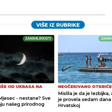
VIŠE IZ RUBRIKE
ZANIMLJIVOSTI
ZANIM
IŠE OD UKRASA NA
NEOČEKIVANO OTKRIĆE
Mislila je da je lezbijka
Mjesec - nestane? Sve
je provela sedam dana
aju našeg prirodnog
Hrvatskoj