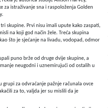
 rekla je autorica studije Allison Harvey,
ike za istraživanje sna i raspoloženja Golden
y.
u tri skupine. Prvi nisu imali upute kako zaspati,
sli na koji god način žele. Treća skupina
, kao što je sjećanje na livadu, vodopad, odmor
u zaspali puno brže od druge dvije skupine, a
ili manje neugodni i uznemirujući od ostalih u
.
 u grupi za odvraćanje pažnje računala ovce
čili za to, valjda jer su mislili da je