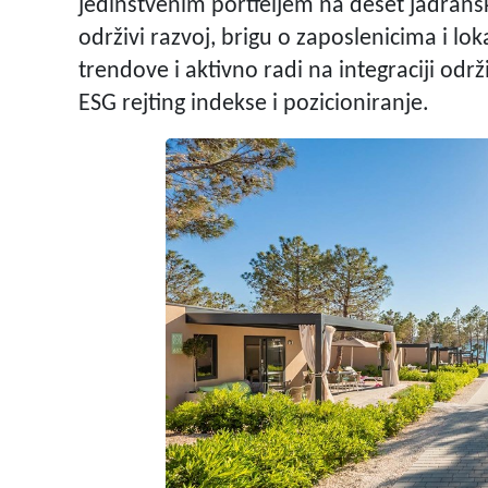
jedinstvenim portfeljem na deset jadrans
održivi razvoj, brigu o zaposlenicima i l
trendove i aktivno radi na integraciji održ
ESG rejting indekse i pozicioniranje.