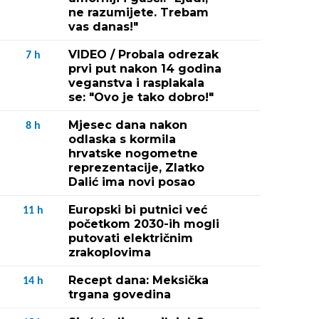
ne razumijete. Trebam
vas danas!"
VIDEO / Probala odrezak
7
h
prvi put nakon 14 godina
veganstva i rasplakala
se: "Ovo je tako dobro!"
Mjesec dana nakon
8
h
odlaska s kormila
hrvatske nogometne
reprezentacije, Zlatko
Dalić ima novi posao
Europski bi putnici već
11
h
početkom 2030-ih mogli
putovati električnim
zrakoplovima
Recept dana: Meksička
14
h
trgana govedina