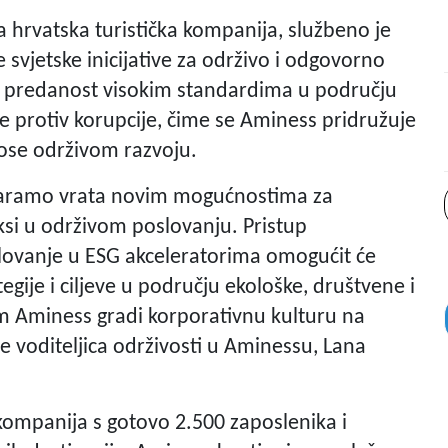
 hrvatska turistička kompanija, službeno je
svjetske inicijative za održivo i odgovorno
e predanost visokim standardima u području
rbe protiv korupcije, čime se Aminess pridružuje
nose održivom razvoju.
varamo vrata novim mogućnostima za
aksi u održivom poslovanju. Pristup
lovanje u ESG akceleratorima omogućit će
ije i ciljeve u području ekološke, društvene i
 Aminess gradi korporativnu kulturu na
je voditeljica održivosti u Aminessu, Lana
 kompanija s gotovo 2.500 zaposlenika i