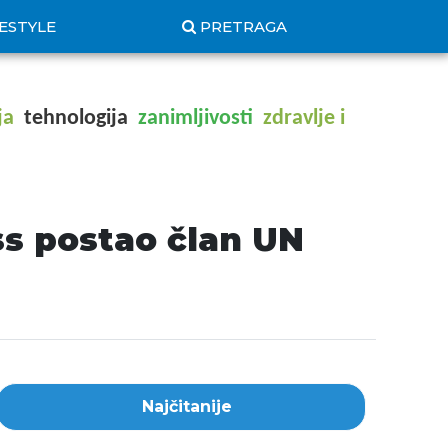
FESTYLE
PRETRAGA
ja
tehnologija
zanimljivosti
zdravlje i
s postao član UN
Najčitanije