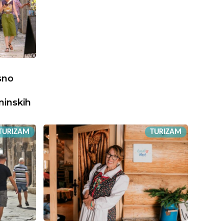
sno
ninskih
TURIZAM
TURIZAM