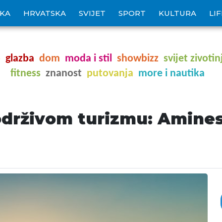
IKA
HRVATSKA
SVIJET
SPORT
KULTURA
LI
o
glazba
dom
moda i stil
showbizz
svijet zivotin
fitness
znanost
putovanja
more i nautika
održivom turizmu: Amines