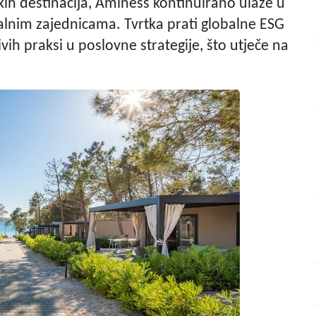
kih destinacija, Aminess kontinuirano ulaže u
okalnim zajednicama. Tvrtka prati globalne ESG
ivih praksi u poslovne strategije, što utječe na