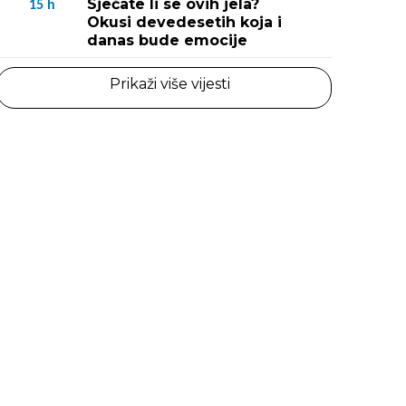
Sjećate li se ovih jela?
15
h
Okusi devedesetih koja i
danas bude emocije
Prikaži više vijesti