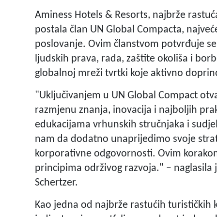
Aminess Hotels & Resorts, najbrže rastuća
postala član UN Global Compacta, najveće 
poslovanje. Ovim članstvom potvrđuje s
ljudskih prava, rada, zaštite okoliša i bo
globalnoj mreži tvrtki koje aktivno dopri
"Uključivanjem u UN Global Compact ot
razmjenu znanja, inovacija i najboljih pr
edukacijama vrhunskih stručnjaka i sudje
nam da dodatno unaprijedimo svoje strateg
korporativne odgovornosti. Ovim korakom
principima održivog razvoja." – naglasila 
Schertzer.
Kao jedna od najbrže rastućih turističkih