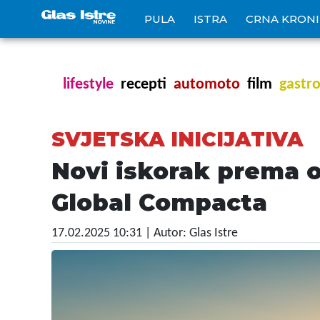
PULA
ISTRA
CRNA KRON
lifestyle
recepti
automoto
film
gastr
SVJETSKA INICIJATIVA
Novi iskorak prema 
Global Compacta
17.02.2025 10:31
| Autor: Glas Istre