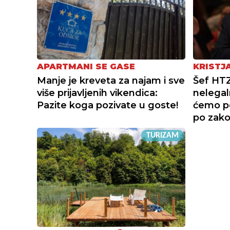
APARTMANI SE GASE
KRISTJ
Manje je kreveta za najam i sve
Šef HTZ
više prijavljenih vikendica:
nelegaln
Pazite koga pozivate u goste!
ćemo po
po zak
TURIZAM