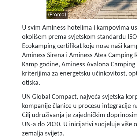
(Promo)
U svim Aminess hotelima i kampovima usp
okolišem prema svjetskom standardu ISO 1
Ecokamping certifikat koje nose naši k
Aminess Sirena i Aminess Atea Camping R
Kamp godine, Aminess Avalona Camping Re
kriterijima za energetsku učinkovitost, op
otiska.
UN Global Compact, najveća svjetska korpo
kompanije članice u procesu integracije n
Cilj udruživanja je zajedničkim doprinosim
UN-a do 2030. U inicijativi sudjeluje više 
zemalja svijeta.