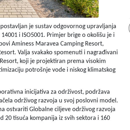
ostavljan je sustav odgovornog upravljanja
4001 i ISO5001. Primjer brige o okolišu je i
ampovi Aminess Maravea Camping Resort,
esort. Valja svakako spomenuti i nagrađivani
sort, koji je projektiran prema visokim
timizaciju potrošnje vode i niskog klimatskog
rativna inicijativa za održivost, podržava
ačela održivog razvoja u svoj poslovni model.
a ostvariti Globalne ciljeve održivog razvoja
od 20 tisuća kompanija iz svih sektora i 160