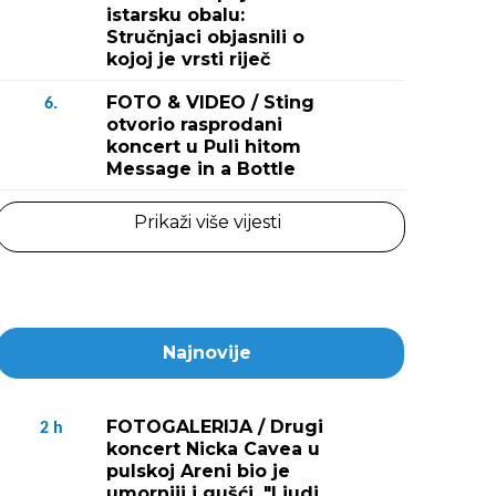
istarsku obalu:
Stručnjaci objasnili o
kojoj je vrsti riječ
FOTO & VIDEO / Sting
6.
otvorio rasprodani
koncert u Puli hitom
Message in a Bottle
Prikaži više vijesti
Najnovije
FOTOGALERIJA / Drugi
2
h
koncert Nicka Cavea u
pulskoj Areni bio je
umorniji i gušći. "Ljudi,