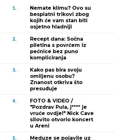
Nemate klimu? Ovo su
1.
besplatni trikovi zbog
kojih će vam stan biti
osjetno hladniji
Recept dana: Sočna
2.
piletina s povrćem iz
pećnice bez puno
kompliciranja
Kako pas bira svoju
3.
omiljenu osobu?
Znanost otkriva što
presuđuje
FOTO & VIDEO /
4.
"Pozdrav Pula, j**** je
vruće ovdje!" Nick Cave
silovito otvorio koncert
u Areni
Meduze se pojavile uz
5.