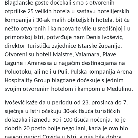
Blagdanske goste dočekali smo s otvorenih
otprilike 25 velikih hotela u sastavu hotelijerskih
kompanija i 30-ak malih obiteljskih hotela, bit će
nešto otvorenih i kampova te vile u središnjoj i u
primorskoj Istri, potvrđuje nam Denis Ivošević,
direktor Turističke zajednice Istarske županije.
Otvoreni su hoteli Maistre, Valamara, Plave
Lagune i Aminessa u najjačim destinacijama na
Poluotoku, ali ne i u Puli. Pulska kompanija Arena
Hospitality Group blagdane dočekuje s jednim
svojim otvorenim hotelom i kampom u Medulinu.
Ivošević kaže da u periodu od 23. prosinca do 7.
siječnja u Istri očekuju 30-ak tisuća turističkih
dolazaka i između 90 i 100 tisuća noćenja. To je
dobrih 20 posto bolje nego lani, kada je ovo bio
najgori period Covida u Istri, a nije bila dobra