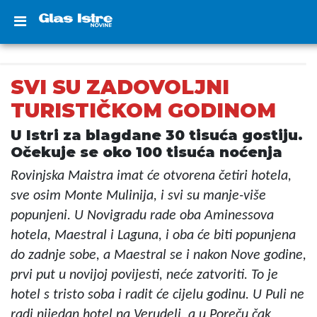
SVI SU ZADOVOLJNI
TURISTIČKOM GODINOM
U Istri za blagdane 30 tisuća gostiju.
Očekuje se oko 100 tisuća noćenja
Rovinjska Maistra imat će otvorena četiri hotela,
sve osim Monte Mulinija, i svi su manje-više
popunjeni. U Novigradu rade oba Aminessova
hotela, Maestral i Laguna, i oba će biti popunjena
do zadnje sobe, a Maestral se i nakon Nove godine,
prvi put u novijoj povijesti, neće zatvoriti. To je
hotel s tristo soba i radit će cijelu godinu. U Puli ne
radi nijedan hotel na Verudeli, a u Poreču čak