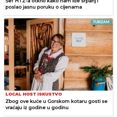
Šef HTZ-a otkrio kako nam ide srpanj i
poslao jasnu poruku o cijenama
TURIZAM
LOCAL HOST ISKUSTVO
Zbog ove kuće u Gorskom kotaru gosti se
vraćaju iz godine u godinu