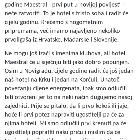
godine Maestral - prvi put u novijoj povijesti -
neće zatvoriti. To je hotel s tristo soba i radit će
cijelu godinu. Krećemo s nogometnim
pripremama, već imamo najavljeno nekoliko
prvoligaša iz Hrvatske, Mađarske i Slovenije.
Ne mogu još izaći s imenima klubova, ali hotel
Maestral će u siječnju biti jako dobro popunjen.
Osim u Novigradu, cijele godine radit će još jedan
naš hotel na Krku i jedan na Korčuli. Unatoč
povećanju cijene energenata, ipak smo odlučili
biti otvoreni jer to na neki način dugujemo našoj
zajednici. Prije se pitalo, da li prvo kokoš ili jaje,
hoće li prvi potez napraviti ugostitelji pa će za
njima hoteli. Mi smo odlučili prvi krenuti pa će
ugostitelji popratiti našu priču i mislim da će