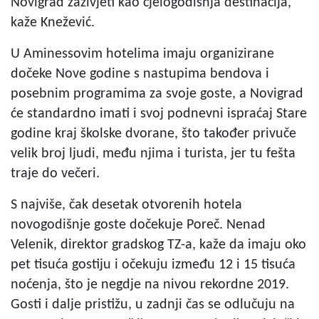
Novigrad zaživjeti kao cjelogodišnja destinacija,
kaže Knežević.
U Aminessovim hotelima imaju organizirane
dočeke Nove godine s nastupima bendova i
posebnim programima za svoje goste, a Novigrad
će standardno imati i svoj podnevni ispraćaj Stare
godine kraj školske dvorane, što također privuče
velik broj ljudi, među njima i turista, jer tu fešta
traje do večeri.
S najviše, čak desetak otvorenih hotela
novogodišnje goste dočekuje Poreč. Nenad
Velenik, direktor gradskog TZ-a, kaže da imaju oko
pet tisuća gostiju i očekuju između 12 i 15 tisuća
noćenja, što je negdje na nivou rekordne 2019.
Gosti i dalje pristižu, u zadnji čas se odlučuju na