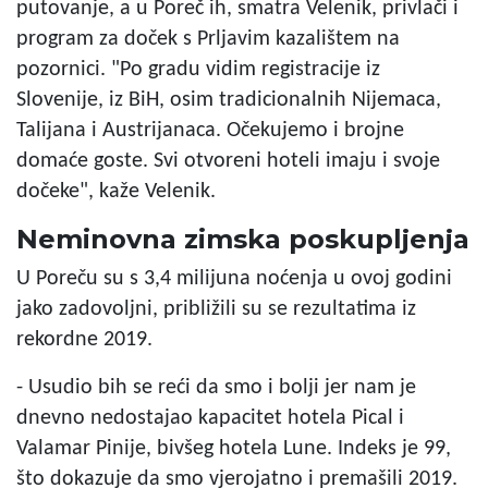
putovanje, a u Poreč ih, smatra Velenik, privlači i
program za doček s Prljavim kazalištem na
pozornici. "Po gradu vidim registracije iz
Slovenije, iz BiH, osim tradicionalnih Nijemaca,
Talijana i Austrijanaca. Očekujemo i brojne
domaće goste. Svi otvoreni hoteli imaju i svoje
dočeke", kaže Velenik.
Neminovna zimska poskupljenja
U Poreču su s 3,4 milijuna noćenja u ovoj godini
jako zadovoljni, približili su se rezultatima iz
rekordne 2019.
- Usudio bih se reći da smo i bolji jer nam je
dnevno nedostajao kapacitet hotela Pical i
Valamar Pinije, bivšeg hotela Lune. Indeks je 99,
što dokazuje da smo vjerojatno i premašili 2019.