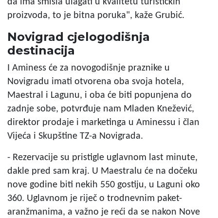
da ima smisla ulagati u kvalitetu turističkih
proizvoda, to je bitna poruka", kaže Grubić.
Novigrad cjelogodišnja
destinacija
I Aminess će za novogodišnje praznike u
Novigradu imati otvorena oba svoja hotela,
Maestral i Lagunu, i oba će biti popunjena do
zadnje sobe, potvrđuje nam Mladen Knežević,
direktor prodaje i marketinga u Aminessu i član
Vijeća i Skupštine TZ-a Novigrada.
- Rezervacije su pristigle uglavnom last minute,
dakle pred sam kraj. U Maestralu će na dočeku
nove godine biti nekih 550 gostiju, u Laguni oko
360. Uglavnom je riječ o trodnevnim paket-
aranžmanima, a važno je reći da se nakon Nove