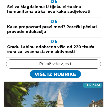
12
h
Svi za Magdalenu: U tijeku virtualna
humanitarna utrka, evo kako sudjelovati
12
h
Kako prepoznati pravi med? Porečki pčelari
provode edukaciju
12
h
Gradu Labinu odobreno više od 220 tisuća
eura za izvannastavne aktivnosti
Prikaži više vijesti
VIŠE IZ RUBRIKE
TURIZAM