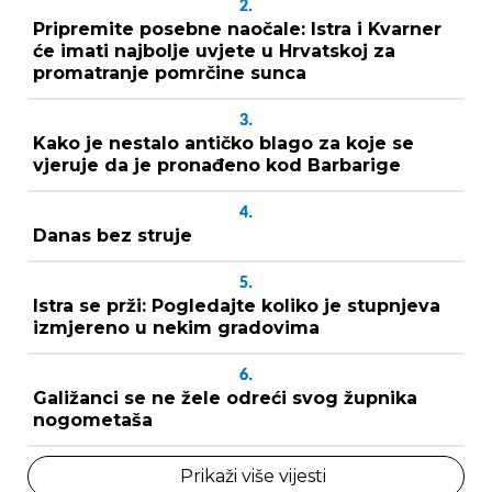
2.
Pripremite posebne naočale: Istra i Kvarner
će imati najbolje uvjete u Hrvatskoj za
promatranje pomrčine sunca
3.
Kako je nestalo antičko blago za koje se
vjeruje da je pronađeno kod Barbarige
4.
Danas bez struje
5.
Istra se prži: Pogledajte koliko je stupnjeva
izmjereno u nekim gradovima
6.
Galižanci se ne žele odreći svog župnika
nogometaša
Prikaži više vijesti