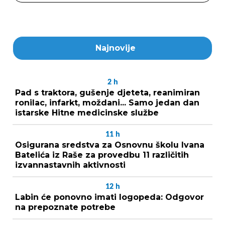
Najnovije
2
h
Pad s traktora, gušenje djeteta, reanimiran
ronilac, infarkt, moždani... Samo jedan dan
istarske Hitne medicinske službe
11
h
Osigurana sredstva za Osnovnu školu Ivana
Batelića iz Raše za provedbu 11 različitih
izvannastavnih aktivnosti
12
h
Labin će ponovno imati logopeda: Odgovor
na prepoznate potrebe