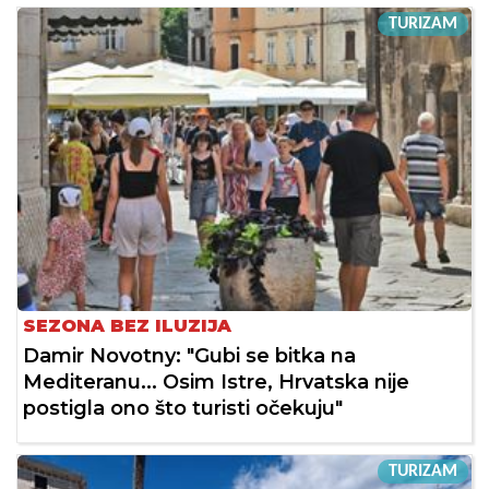
TURIZAM
SEZONA BEZ ILUZIJA
Damir Novotny: "Gubi se bitka na
Mediteranu... Osim Istre, Hrvatska nije
postigla ono što turisti očekuju"
TURIZAM