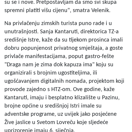
su se i nove. Pretpostavljam da smo svi skupa
spremni platiti višu cijenu", smatra Velenik.
Na privlačenju zimskih turista puno rade i u
unutrašnjosti. Sanja Kantaruti, direktorica TZ-a
središnje Istre, kaže da su tijekom prosinca imali
dobru popunjenost privatnog smještaja, a goste
privlače manifestacijama, poput gastro-fešte
"Draga nam je zima dok kapuza ima" koju su
organizirali s brojnim ugostiteljima, ili
ugošćavanjem digitalnih nomada, projektom koji
provode zajedno s HTZ-om. Ove godine, kaže
Kantaruti, imaju i besplatno klizalište u Pazinu,
brojne općine u središnjoj Istri imale su
adventske programe, uz uvijek jako posjećene
Žive jaslice u Svetom Lovreču koje sljedeće
uprizorenje imaju 6. siječnja.