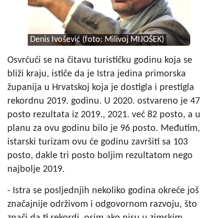
Denis Ivošević (foto: Milivoj MIJOŠEK)
Osvrćući se na čitavu turističku godinu koja se
bliži kraju, ističe da je Istra jedina primorska
županija u Hrvatskoj koja je dostigla i prestigla
rekordnu 2019. godinu. U 2020. ostvareno je 47
posto rezultata iz 2019., 2021. već 82 posto, a u
planu za ovu godinu bilo je 96 posto. Međutim,
istarski turizam ovu će godinu završiti sa 103
posto, dakle tri posto boljim rezultatom nego
najbolje 2019.
- Istra se posljednjih nekoliko godina okreće još
značajnije održivom i odgovornom razvoju, što
znači da ti rekordi, osim ako nisu u zimskim