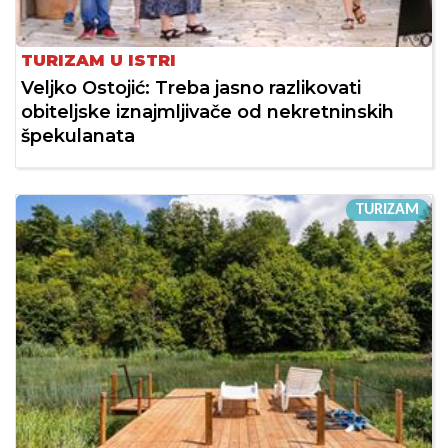
TURIZAM U ISTRI
Veljko Ostojić: Treba jasno razlikovati
obiteljske iznajmljivače od nekretninskih
špekulanata
TURIZAM