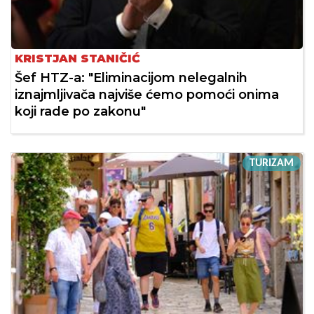
KRISTJAN STANIČIĆ
Šef HTZ-a: "Eliminacijom nelegalnih
iznajmljivača najviše ćemo pomoći onima
koji rade po zakonu"
TURIZAM