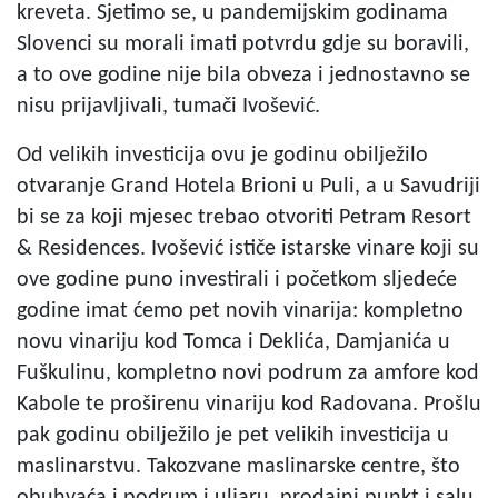
kreveta. Sjetimo se, u pandemijskim godinama
Slovenci su morali imati potvrdu gdje su boravili,
a to ove godine nije bila obveza i jednostavno se
nisu prijavljivali, tumači Ivošević.
Od velikih investicija ovu je godinu obilježilo
otvaranje Grand Hotela Brioni u Puli, a u Savudriji
bi se za koji mjesec trebao otvoriti Petram Resort
& Residences. Ivošević ističe istarske vinare koji su
ove godine puno investirali i početkom sljedeće
godine imat ćemo pet novih vinarija: kompletno
novu vinariju kod Tomca i Deklića, Damjanića u
Fuškulinu, kompletno novi podrum za amfore kod
Kabole te proširenu vinariju kod Radovana. Prošlu
pak godinu obilježilo je pet velikih investicija u
maslinarstvu. Takozvane maslinarske centre, što
obuhvaća i podrum i uljaru, prodajni punkt i salu