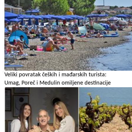
Veliki povratak čeških i mađarskih turista:
Umag, Poreč i Medulin omiljene destinacije