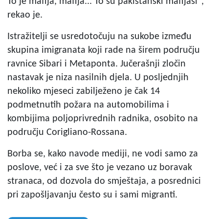
To je mafija, mafija... To su pakistanski mafijaši",
rekao je.
Istražitelji se usredotočuju na sukobe između
skupina imigranata koji rade na širem području
ravnice Sibari i Metaponta. Jučerašnji zločin
nastavak je niza nasilnih djela. U posljednjih
nekoliko mjeseci zabilježeno je čak 14
podmetnutih požara na automobilima i
kombijima poljoprivrednih radnika, osobito na
području Corigliano-Rossana.
Borba se, kako navode mediji, ne vodi samo za
poslove, već i za sve što je vezano uz boravak
stranaca, od dozvola do smještaja, a posrednici
pri zapošljavanju često su i sami migranti.