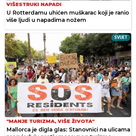
VIŠESTRUKI NAPADI
U Rotterdamu uhićen muškarac koji je ranio
više ljudi u napadima nožem
SVIJET
"MANJE TURIZMA, VIŠE ŽIVOTA"
Mallorca je digla glas: Stanovnici na ulicama