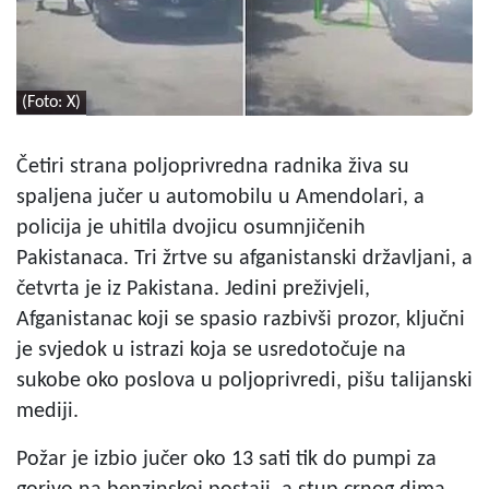
(Foto: X)
Četiri strana poljoprivredna radnika živa su
spaljena jučer u automobilu u Amendolari, a
policija je uhitila dvojicu osumnjičenih
Pakistanaca. Tri žrtve su afganistanski državljani, a
četvrta je iz Pakistana. Jedini preživjeli,
Afganistanac koji se spasio razbivši prozor, ključni
je svjedok u istrazi koja se usredotočuje na
sukobe oko poslova u poljoprivredi, pišu talijanski
mediji.
Požar je izbio jučer oko 13 sati tik do pumpi za