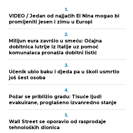
1.
VIDEO / Jedan od najjačih El Nina mogao bi
promijeniti jesen i zimu u Europi
2.
Milijun eura završio u smeću: Očajna
dobitnica lutrije iz Italije uz pomoć
komunalaca pronašla dobitni listić
3.
Učenik ubio baku i djeda pa u školi usmrtio
još šest osoba
4.
Požar se približio gradu: Tisuće ljudi
evakuirane, proglašeno izvanredno stanje
5.
Wall Street se oporavio od rasprodaje
tehnoloških dionica