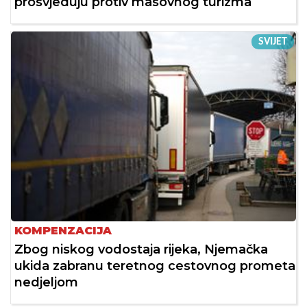
prosvjeduju protiv masovnog turizma
SVIJET
KOMPENZACIJA
Zbog niskog vodostaja rijeka, Njemačka
ukida zabranu teretnog cestovnog prometa
nedjeljom