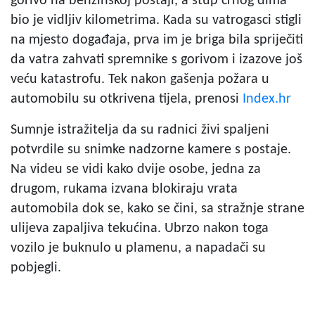
gorivo na benzinskoj postaji, a stup crnog dima
bio je vidljiv kilometrima. Kada su vatrogasci stigli
na mjesto događaja, prva im je briga bila spriječiti
da vatra zahvati spremnike s gorivom i izazove još
veću katastrofu. Tek nakon gašenja požara u
automobilu su otkrivena tijela, prenosi
Index.hr
Sumnje istražitelja da su radnici živi spaljeni
potvrdile su snimke nadzorne kamere s postaje.
Na videu se vidi kako dvije osobe, jedna za
drugom, rukama izvana blokiraju vrata
automobila dok se, kako se čini, sa stražnje strane
ulijeva zapaljiva tekućina. Ubrzo nakon toga
vozilo je buknulo u plamenu, a napadači su
pobjegli.