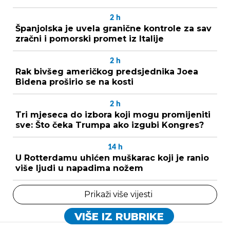
2
h
Španjolska je uvela granične kontrole za sav
zračni i pomorski promet iz Italije
2
h
Rak bivšeg američkog predsjednika Joea
Bidena proširio se na kosti
2
h
Tri mjeseca do izbora koji mogu promijeniti
sve: Što čeka Trumpa ako izgubi Kongres?
14
h
U Rotterdamu uhićen muškarac koji je ranio
više ljudi u napadima nožem
Prikaži više vijesti
VIŠE IZ RUBRIKE