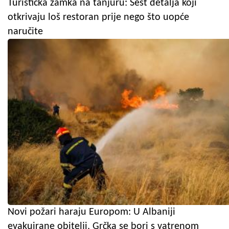
Turistička zamka na tanjuru: Šest detalja koji
otkrivaju loš restoran prije nego što uopće
naručite
Novi požari haraju Europom: U Albaniji
evakuirane obitelji, Grčka se bori s vatrenom