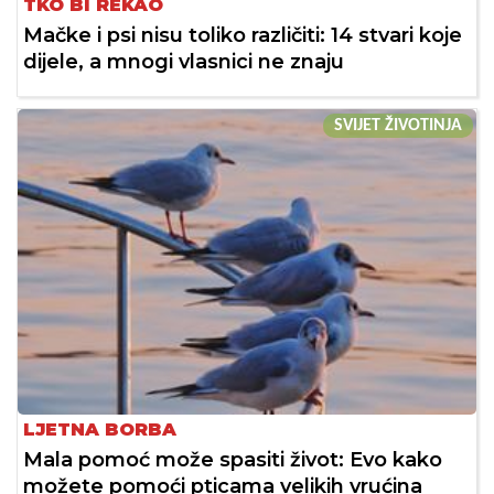
TKO BI REKAO
Mačke i psi nisu toliko različiti: 14 stvari koje
dijele, a mnogi vlasnici ne znaju
SVIJET ŽIVOTINJA
LJETNA BORBA
Mala pomoć može spasiti život: Evo kako
možete pomoći pticama velikih vrućina