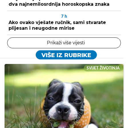
dva najnemilosrdnija horoskopska znaka
7
h
Ako ovako vješate ručnik, sami stvarate
plijesan i neugodne mirise
Prikaži više vijesti
VIŠE IZ RUBRIKE
SVIJET ŽIVOTINJA