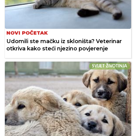
NOVI POČETAK
Udomili ste mačku iz skloništa? Veterinar
otkriva kako steći njezino povjerenje
SVIJET ŽIVOTINJA