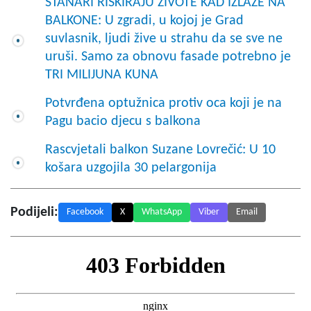
STANARI RISKIRAJU ŽIVOTE KAD IZLAZE NA
BALKONE: U zgradi, u kojoj je Grad
suvlasnik, ljudi žive u strahu da se sve ne
uruši. Samo za obnovu fasade potrebno je
TRI MILIJUNA KUNA
Potvrđena optužnica protiv oca koji je na
Pagu bacio djecu s balkona
Rascvjetali balkon Suzane Lovrečić: U 10
košara uzgojila 30 pelargonija
Podijeli:
Facebook
X
WhatsApp
Viber
Email