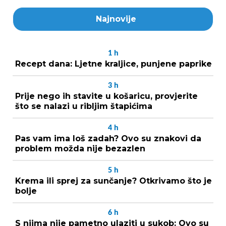
Najnovije
1
h
Recept dana: Ljetne kraljice, punjene paprike
3
h
Prije nego ih stavite u košaricu, provjerite
što se nalazi u ribljim štapićima
4
h
Pas vam ima loš zadah? Ovo su znakovi da
problem možda nije bezazlen
5
h
Krema ili sprej za sunčanje? Otkrivamo što je
bolje
6
h
S njima nije pametno ulaziti u sukob: Ovo su