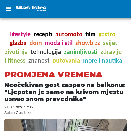
lifestyle
recepti
automoto
film
gastro
glazba
dom
moda i stil
showbizz
svijet
zivotinja
tehnologija
zanimljivosti
zdravlje
i fitness
znanost
putovanja
more i nautika
PROMJENA VREMENA
Neočekivan gost zaspao na balkonu:
"Ljepotan je samo na krivom mjestu
usnuo snom pravednika"
21.02.2026 17:12
Autor: Glas Istre