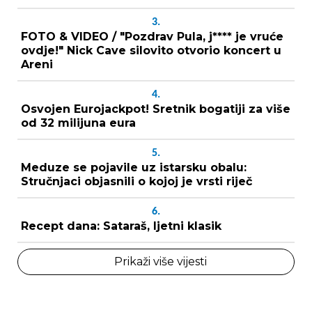
3.
FOTO & VIDEO / "Pozdrav Pula, j**** je vruće
ovdje!" Nick Cave silovito otvorio koncert u
Areni
4.
Osvojen Eurojackpot! Sretnik bogatiji za više
od 32 milijuna eura
5.
Meduze se pojavile uz istarsku obalu:
Stručnjaci objasnili o kojoj je vrsti riječ
6.
Recept dana: Sataraš, ljetni klasik
Prikaži više vijesti