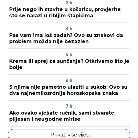
3
h
Prije nego ih stavite u košaricu, provjerite
što se nalazi u ribljim štapićima
4
h
Pas vam ima loš zadah? Ovo su znakovi da
problem možda nije bezazlen
5
h
Krema ili sprej za sunčanje? Otkrivamo što je
bolje
6
h
S njima nije pametno ulaziti u sukob: Ovo su
dva najnemilosrdnija horoskopska znaka
7
h
Ako ovako vješate ručnik, sami stvarate
plijesan i neugodne mirise
Prikaži više vijesti