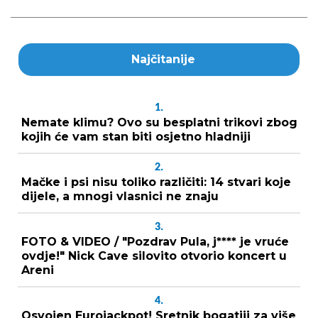
Najčitanije
1.
Nemate klimu? Ovo su besplatni trikovi zbog
kojih će vam stan biti osjetno hladniji
2.
Mačke i psi nisu toliko različiti: 14 stvari koje
dijele, a mnogi vlasnici ne znaju
3.
FOTO & VIDEO / "Pozdrav Pula, j**** je vruće
ovdje!" Nick Cave silovito otvorio koncert u
Areni
4.
Osvojen Eurojackpot! Sretnik bogatiji za više