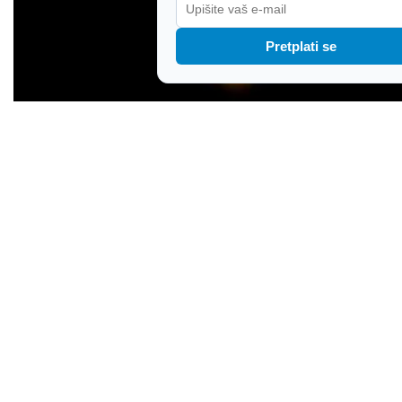
Pretplati se
Pripremite posebne naočale: Istra i Kvarner će
imati najbolje uvjete u Hrvatskoj za promatranje
pomrčine sunca