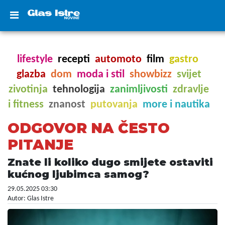
lifestyle
recepti
automoto
film
gastro
glazba
dom
moda i stil
showbizz
svijet
zivotinja
tehnologija
zanimljivosti
zdravlje
i fitness
znanost
putovanja
more i nautika
ODGOVOR NA ČESTO
PITANJE
Znate li koliko dugo smijete ostaviti
kućnog ljubimca samog?
29.05.2025 03:30
Autor: Glas Istre