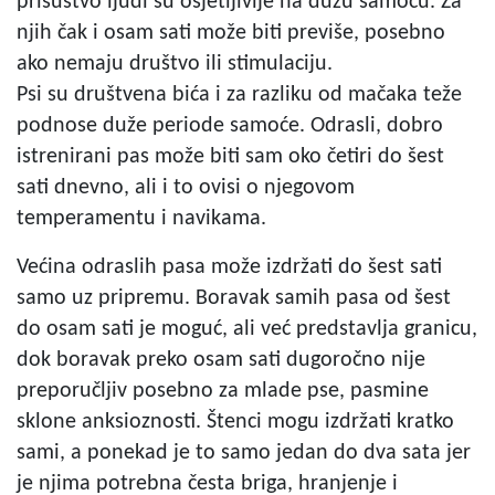
prisustvo ljudi su osjetljivije na dužu samoću. Za
njih čak i osam sati može biti previše, posebno
ako nemaju društvo ili stimulaciju.
Psi su društvena bića i za razliku od mačaka teže
podnose duže periode samoće. Odrasli, dobro
istrenirani pas može biti sam oko četiri do šest
sati dnevno, ali i to ovisi o njegovom
temperamentu i navikama.
Većina odraslih pasa može izdržati do šest sati
samo uz pripremu. Boravak samih pasa od šest
do osam sati je moguć, ali već predstavlja granicu,
dok boravak preko osam sati dugoročno nije
preporučljiv posebno za mlade pse, pasmine
sklone anksioznosti. Štenci mogu izdržati kratko
sami, a ponekad je to samo jedan do dva sata jer
je njima potrebna česta briga, hranjenje i