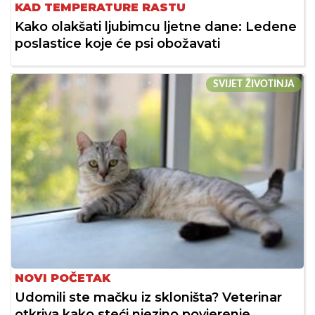
KAD TEMPERATURE RASTU
Kako olakšati ljubimcu ljetne dane: Ledene
poslastice koje će psi obožavati
SVIJET ŽIVOTINJA
NOVI POČETAK
Udomili ste mačku iz skloništa? Veterinar
otkriva kako steći njezino povjerenje