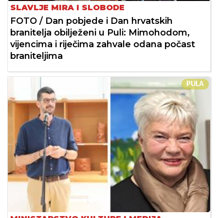
SLAVLJE MIRA I SLOBODE
FOTO / Dan pobjede i Dan hrvatskih
branitelja obilježeni u Puli: Mimohodom,
vijencima i riječima zahvale odana počast
braniteljima
PULA