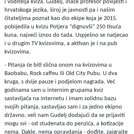
i voditelja kviza. Gudelj, inače profesor povijesti i
hrvatskoga jezika, široj je javnosti pa i našim
čitateljima poznat kao dio ekipe koja je 2015.
pobijedila u kvizu Potjera "dignuvši" 250 tisuća
kuna, najveći iznos do tada. Uspješno se natjecao
i u drugim TV kvizovima, a aktivan je i na pub
kvizovima.
- Pitanja će biti slična onom na kvizovima u
Baobabu, Rock caffeu ili Old City Pubu. U dva
kruga, s dvije pauze i podjelom nagrada. Već
godinama sam u internim grupama kviz
sastavljača na internetu i imam solidnu bazu
svojih pitanja, sastavljao sam i za jedno ekipno
državno, veli nam Gudelj dodajući da se prijaviti
mogu svi - od studenata do penzića, a kotizacije
nema. Dakle, nema opravdanja - dođite, zaigrajte