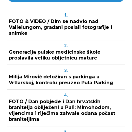
1.
FOTO & VIDEO / Dim se nadvio nad
Vallelungom, građani poslali fotografije i
snimke
2.
Generacija pulske medicinske škole
proslavila veliku obljetnicu mature
3.
Milija Mirović deložiran s parkinga u
Vrtlarskoj, kontrolu preuzeo Pula Parking
4.
FOTO / Dan pobjede i Dan hrvatskih
branitelja obilježeni u Puli: Mimohodom,
vijencima i riječima zahvale odana počast
braniteljima
5.