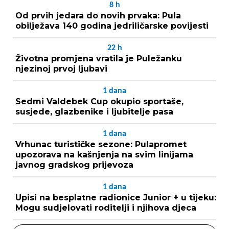
8
h
Od prvih jedara do novih prvaka: Pula
obilježava 140 godina jedriličarske povijesti
22
h
Životna promjena vratila je Puležanku
njezinoj prvoj ljubavi
1
dana
Sedmi Valdebek Cup okupio sportaše,
susjede, glazbenike i ljubitelje pasa
1
dana
Vrhunac turističke sezone: Pulapromet
upozorava na kašnjenja na svim linijama
javnog gradskog prijevoza
1
dana
Upisi na besplatne radionice Junior + u tijeku:
Mogu sudjelovati roditelji i njihova djeca