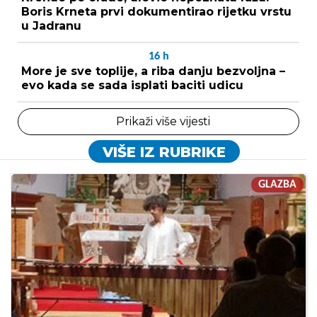
Boris Krneta prvi dokumentirao rijetku vrstu
u Jadranu
16
h
More je sve toplije, a riba danju bezvoljna –
evo kada se sada isplati baciti udicu
Prikaži više vijesti
VIŠE IZ RUBRIKE
GLAZBA