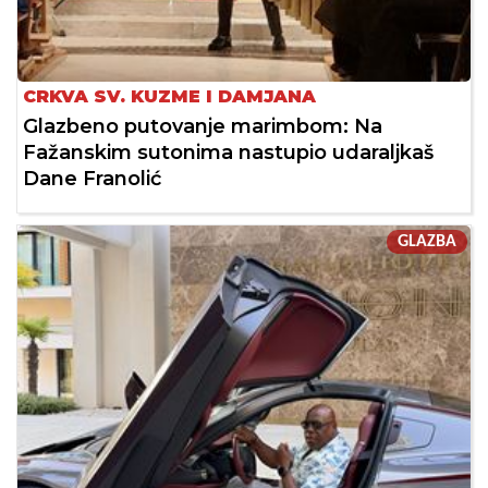
CRKVA SV. KUZME I DAMJANA
Glazbeno putovanje marimbom: Na
Fažanskim sutonima nastupio udaraljkaš
Dane Franolić
GLAZBA