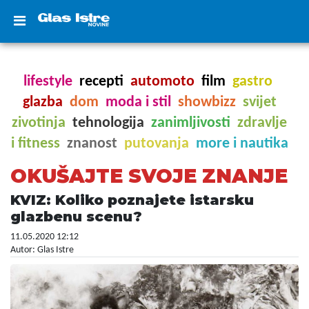
lifestyle
recepti
automoto
film
gastro
glazba
dom
moda i stil
showbizz
svijet
zivotinja
tehnologija
zanimljivosti
zdravlje
i fitness
znanost
putovanja
more i nautika
OKUŠAJTE SVOJE ZNANJE
KVIZ: Koliko poznajete istarsku
glazbenu scenu?
11.05.2020 12:12
Autor: Glas Istre