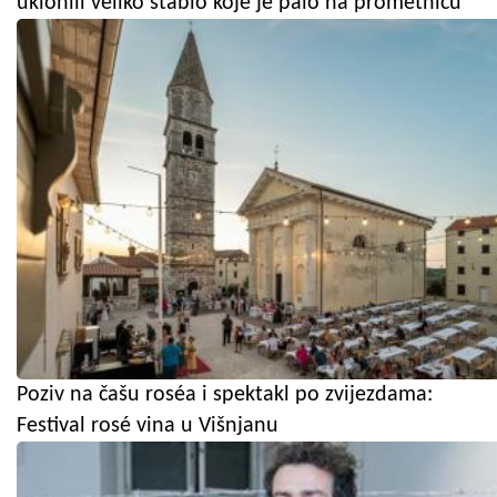
uklonili veliko stablo koje je palo na prometnicu
Poziv na čašu roséa i spektakl po zvijezdama:
Festival rosé vina u Višnjanu