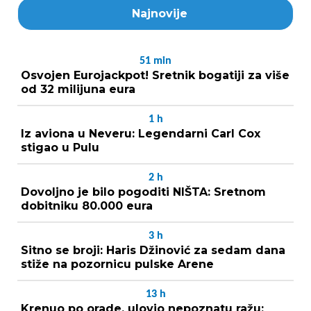
Najnovije
51
min
Osvojen Eurojackpot! Sretnik bogatiji za više
od 32 milijuna eura
1
h
Iz aviona u Neveru: Legendarni Carl Cox
stigao u Pulu
2
h
Dovoljno je bilo pogoditi NIŠTA: Sretnom
dobitniku 80.000 eura
3
h
Sitno se broji: Haris Džinović za sedam dana
stiže na pozornicu pulske Arene
13
h
Krenuo po orade, ulovio nepoznatu ražu: