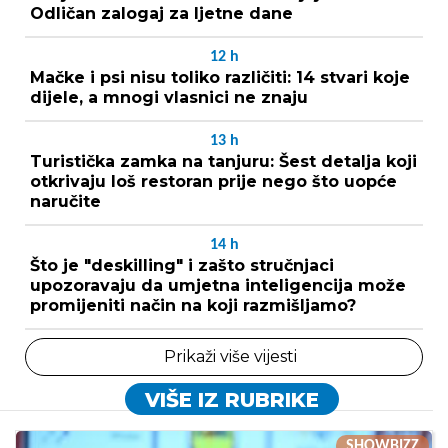
Odličan zalogaj za ljetne dane
12
h
Mačke i psi nisu toliko različiti: 14 stvari koje
dijele, a mnogi vlasnici ne znaju
13
h
Turistička zamka na tanjuru: Šest detalja koji
otkrivaju loš restoran prije nego što uopće
naručite
14
h
Što je "deskilling" i zašto stručnjaci
upozoravaju da umjetna inteligencija može
promijeniti način na koji razmišljamo?
Prikaži više vijesti
VIŠE IZ RUBRIKE
SHOWBIZZ