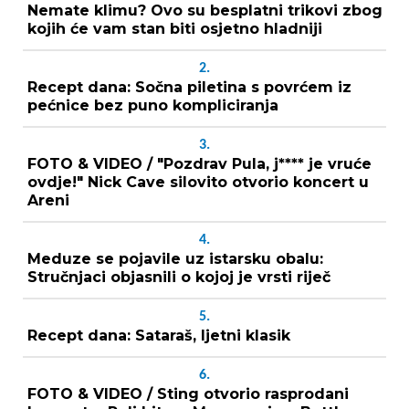
Nemate klimu? Ovo su besplatni trikovi zbog
kojih će vam stan biti osjetno hladniji
2.
Recept dana: Sočna piletina s povrćem iz
pećnice bez puno kompliciranja
3.
FOTO & VIDEO / "Pozdrav Pula, j**** je vruće
ovdje!" Nick Cave silovito otvorio koncert u
Areni
4.
Meduze se pojavile uz istarsku obalu:
Stručnjaci objasnili o kojoj je vrsti riječ
5.
Recept dana: Sataraš, ljetni klasik
6.
FOTO & VIDEO / Sting otvorio rasprodani