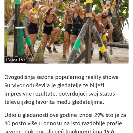
(Nova TV)
Ovogodišnja sezona popularnog reality showa
Survivor oduševila je gledatelje te bilježi
impresivne rezultate, potvrđujući svoj status
televizijskog favorita među gledateljima.
Udio u gledanosti ove godine iznosi 29% što je za
10 posto više u odnosu na isto razdoblje prošle
sezone, dok prvi sljedeći konkurent ima 19,6