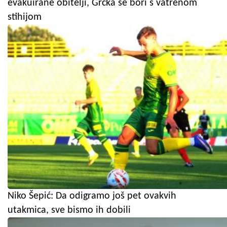
evakuirane obitelji, Grčka se bori s vatrenom
stihijom
Niko Šepić: Da odigramo još pet ovakvih
utakmica, sve bismo ih dobili