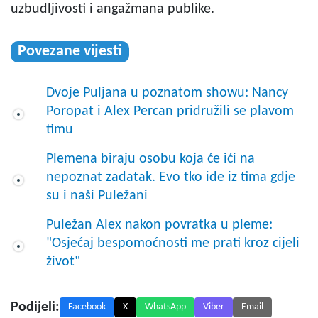
uzbudljivosti i angažmana publike.
Povezane vijesti
Dvoje Puljana u poznatom showu: Nancy
Poropat i Alex Percan pridružili se plavom
timu
Plemena biraju osobu koja će ići na
nepoznat zadatak. Evo tko ide iz tima gdje
su i naši Puležani
Puležan Alex nakon povratka u pleme:
"Osjećaj bespomoćnosti me prati kroz cijeli
život"
Podijeli:
Facebook
X
WhatsApp
Viber
Email