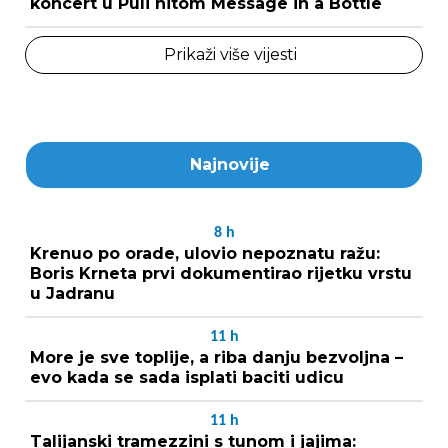
koncert u Puli hitom Message in a Bottle
Prikaži više vijesti
Najnovije
8
h
Krenuo po orade, ulovio nepoznatu ražu:
Boris Krneta prvi dokumentirao rijetku vrstu
u Jadranu
11
h
More je sve toplije, a riba danju bezvoljna –
evo kada se sada isplati baciti udicu
11
h
Talijanski tramezzini s tunom i jajima: