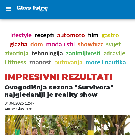
lifestyle
recepti
automoto
film
gastro
glazba
dom
moda i stil
showbizz
svijet
zivotinja
tehnologija
zanimljivosti
zdravlje
i fitness
znanost
putovanja
more i nautika
IMPRESIVNI REZULTATI
Ovogodišnja sezona "Survivora"
najgledaniji je reality show
04.04.2025 12:49
Autor: Glas Istre