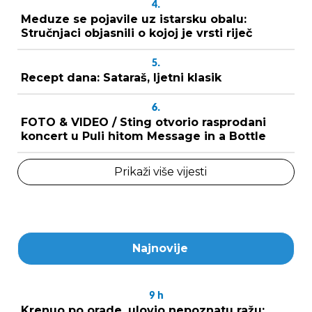
4.
Meduze se pojavile uz istarsku obalu:
Stručnjaci objasnili o kojoj je vrsti riječ
5.
Recept dana: Sataraš, ljetni klasik
6.
FOTO & VIDEO / Sting otvorio rasprodani
koncert u Puli hitom Message in a Bottle
Prikaži više vijesti
Najnovije
9
h
Krenuo po orade, ulovio nepoznatu ražu: