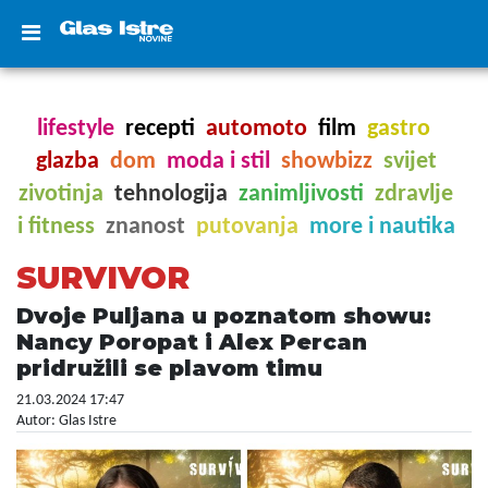
lifestyle
recepti
automoto
film
gastro
glazba
dom
moda i stil
showbizz
svijet
zivotinja
tehnologija
zanimljivosti
zdravlje
i fitness
znanost
putovanja
more i nautika
SURVIVOR
Dvoje Puljana u poznatom showu:
Nancy Poropat i Alex Percan
pridružili se plavom timu
21.03.2024 17:47
Autor: Glas Istre