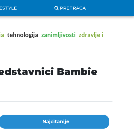
FESTYLE
PRETRAGA
ja
tehnologija
zanimljivosti
zdravlje i
redstavnici Bambie
Najčitanije