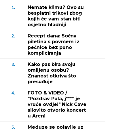
Nemate klimu? Ovo su
1.
besplatni trikovi zbog
kojih će vam stan biti
osjetno hladniji
Recept dana: Sočna
2.
piletina s povrćem iz
pećnice bez puno
kompliciranja
Kako pas bira svoju
3.
omiljenu osobu?
Znanost otkriva što
presuđuje
FOTO & VIDEO /
4.
"Pozdrav Pula, j**** je
vruće ovdje!" Nick Cave
silovito otvorio koncert
u Areni
Meduze se pojavile uz
5.