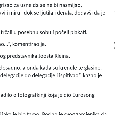
rizao za usne da se ne bi nasmijao,
i i miru” dok se ljutila i derala, dodavši da je
trčali u posebnu sobu i počeli plakati.
o…”, komentirao je.
kog predstavnika Joosta Kleina.
dosadno, a onda kada su krenule te glasine,
elegacije do delegacije i ispitivao”, kazao je
dilo o fotografkinji koja je dio Eurosong
bi iako je bio tamo. Poslao je svog zamjenika da