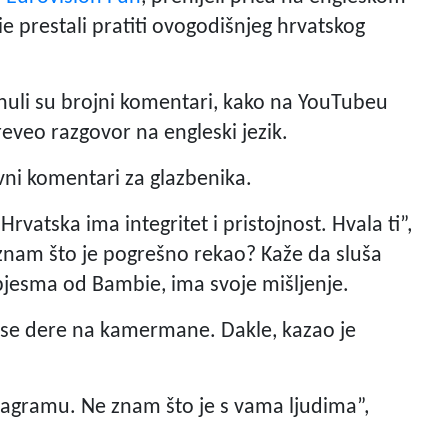
bie prestali pratiti ovogodišnjeg hrvatskog
nuli su brojni komentari, kako na YouTubeu
reveo razgovor na engleski jezik.
vni komentari za glazbenika.
vatska ima integritet i pristojnost. Hvala ti”,
e znam što je pogrešno rekao? Kaže da sluša
 pjesma od Bambie, ima svoje mišljenje.
m se dere na kamermane. Dakle, kazao je
tagramu. Ne znam što je s vama ljudima”,