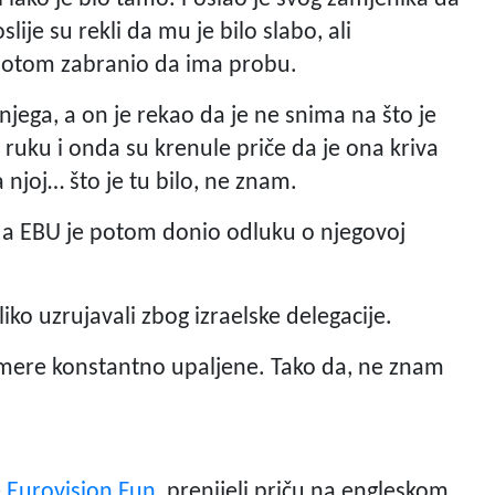
ije su rekli da mu je bilo slabo, ali
potom zabranio da ima probu.
njega, a on je rekao da je ne snima na što je
 ruku i onda su krenule priče da je ona kriva
 njoj… što je tu bilo, ne znam.
u, a EBU je potom donio odluku o njegovoj
iko uzrujavali zbog izraelske delegacije.
mere konstantno upaljene. Tako da, ne znam
e
Eurovision Fun
, prenijeli priču na engleskom