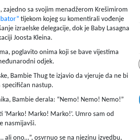
na, zajedno sa svojim menadžerom Krešimirom
ubator”
tijekom kojeg su komentirali vođenje
šanje izraelske delegacije, dok je Baby Lasagna
kaciji Joosta Kleina.
ima, poglavito onima koji se bave vijestima
 međunarodni odjek.
ke, Bambie Thug te izjavio da vjeruje da ne bi
a specifičan nastup.
ednika, Bambie derala: “Nemo! Nemo! Nemo!”
erati ‘Marko! Marko! Marko!’. Umro sam od
e nasmijavši.
… ali ono…”, osvrnuo se na njezinu izvedbu,