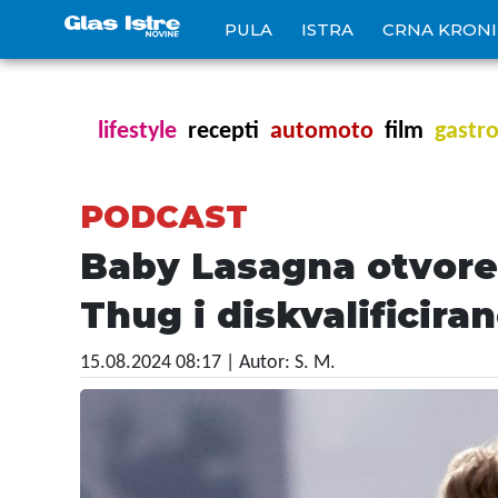
PULA
ISTRA
CRNA KRON
lifestyle
recepti
automoto
film
gastr
PODCAST
Baby Lasagna otvore
Thug i diskvalificir
15.08.2024 08:17
| Autor: S. M.