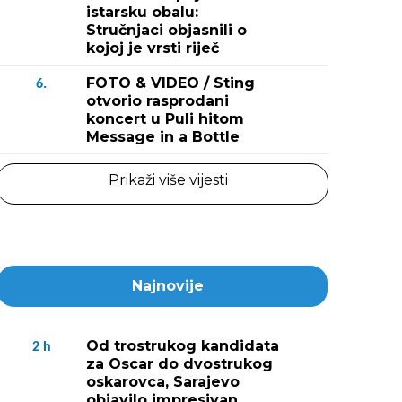
istarsku obalu:
Stručnjaci objasnili o
kojoj je vrsti riječ
FOTO & VIDEO / Sting
6.
otvorio rasprodani
koncert u Puli hitom
Message in a Bottle
Prikaži više vijesti
Najnovije
Od trostrukog kandidata
2
h
za Oscar do dvostrukog
oskarovca, Sarajevo
objavilo impresivan