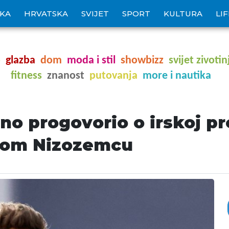
IKA
HRVATSKA
SVIJET
SPORT
KULTURA
LI
o
glazba
dom
moda i stil
showbizz
svijet zivotin
fitness
znanost
putovanja
more i nautika
no progovorio o irskoj p
anom Nizozemcu