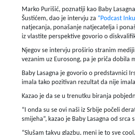
Marko Purišić, poznatiji kao Baby Lasag
Šustićem, dao je intervju za
“Podcast Ink
natjecanja, ponašanje natjecatelja i pona
iz vlastite perspektive govorio o diskvalifi
Njegov se intervju proširio stranim medij
vezanim uz Eurosong, pa je priča dobila
Baby Lasagna je govorio o predstavnici Irs
imala tako pozitivan rezultat da nije imal
Kazao je da se u trenutku biranja pobj
“I onda su se ovi naši iz Srbije počeli d
smijeha”, kazao je Baby Lasagna od srca s
“Slušam takvu glazbu, meni je to sve cool