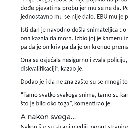
dođe pjevati na probu jer mu se ne da. Posl
jednostavno mu se nije dalo. EBU mu je 
Isti dan je navodno došla snimateljica do 
ona kazala da mora. Izbio joj je kameru iz
pa da je on kriv pa da je on krenuo prema
Ona se osjećala nesigurno i zvala policij
diskvalifikaciji”, kazao je.
Dodao je i da ne zna zašto su se mnogi tol
“Tamo svatko svakoga snima, tamo su ka
što je bilo oko toga”, komentirao je.
A nakon svega…
Nakon što su strani mediji, poput stranic