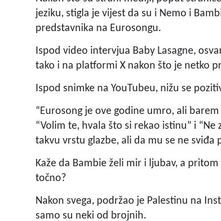
jeziku, stigla je vijest da su i Nemo i Bam
predstavnika na Eurosongu.
Ispod video intervjua Baby Lasagne, osva
tako i na platformi X nakon što je netko p
Ispod snimke na YouTubeu, nižu se poziti
“Eurosong je ove godine umro, ali barem Hr
“Volim te, hvala što si rekao istinu” i “N
takvu vrstu glazbe, ali da mu se ne sviđa
Kaže da Bambie želi mir i ljubav, a prito
točno?
Nakon svega, podržao je Palestinu na Ins
samo su neki od brojnih.