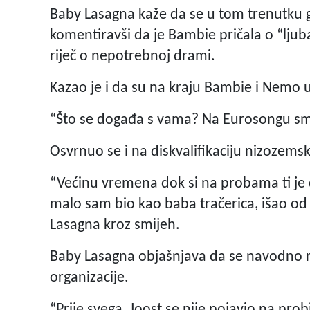
Baby Lasagna kaže da se u tom trenutku g
komentiravši da je Bambie pričala o “ljubav
riječ o nepotrebnoj drami.
Kazao je i da su na kraju Bambie i Nemo u
“Što se događa s vama? Na Eurosongu sm
Osvrnuo se i na diskvalifikaciju nizozems
“Većinu vremena dok si na probama ti je 
malo sam bio kao baba tračerica, išao od d
Lasagna kroz smijeh.
Baby Lasagna objašnjava da se navodno ra
organizacije.
“Prije svega, Joost se nije pojavio na pro