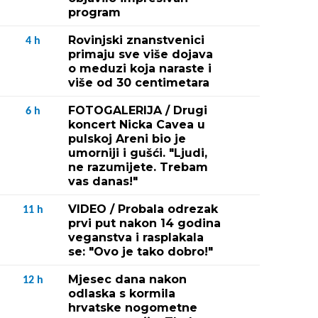
program
Rovinjski znanstvenici
4
h
primaju sve više dojava
o meduzi koja naraste i
više od 30 centimetara
FOTOGALERIJA / Drugi
6
h
koncert Nicka Cavea u
pulskoj Areni bio je
umorniji i gušći. "Ljudi,
ne razumijete. Trebam
vas danas!"
VIDEO / Probala odrezak
11
h
prvi put nakon 14 godina
veganstva i rasplakala
se: "Ovo je tako dobro!"
Mjesec dana nakon
12
h
odlaska s kormila
hrvatske nogometne