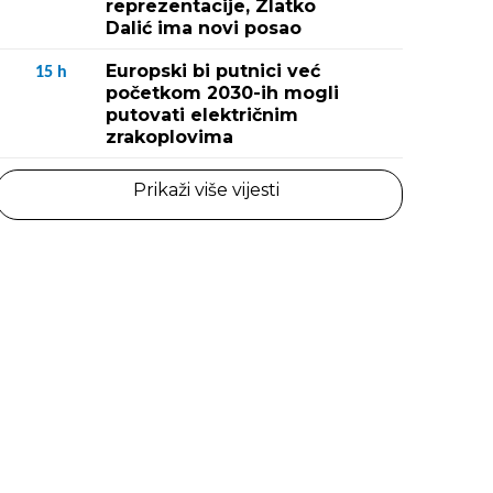
reprezentacije, Zlatko
Dalić ima novi posao
Europski bi putnici već
15
h
početkom 2030-ih mogli
putovati električnim
zrakoplovima
Prikaži više vijesti