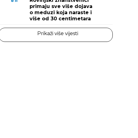
Rovinjski znanstvenici
8
h
primaju sve više dojava
o meduzi koja naraste i
više od 30 centimetara
Prikaži više vijesti