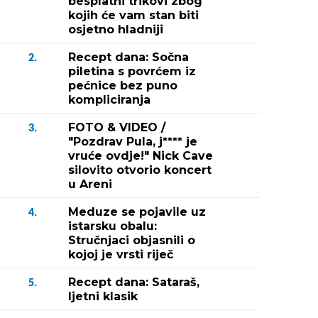
besplatni trikovi zbog
kojih će vam stan biti
osjetno hladniji
Recept dana: Sočna
2.
piletina s povrćem iz
pećnice bez puno
kompliciranja
FOTO & VIDEO /
3.
"Pozdrav Pula, j**** je
vruće ovdje!" Nick Cave
silovito otvorio koncert
u Areni
Meduze se pojavile uz
4.
istarsku obalu:
Stručnjaci objasnili o
kojoj je vrsti riječ
Recept dana: Sataraš,
5.
ljetni klasik