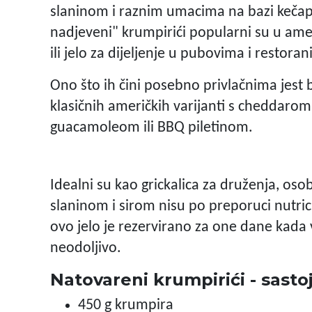
slaninom i raznim umacima na bazi kečapa 
nadjeveni" krumpirići popularni su u amer
ili jelo za dijeljenje u pubovima i restora
Ono što ih čini posebno privlačnima jes
klasičnih američkih varijanti s cheddarom
guacamoleom ili BBQ piletinom.
Idealni su kao grickalica za druženja, osob
slaninom i sirom nisu po preporuci nutric
ovo jelo je rezervirano za one dane kada
neodoljivo.
Natovareni krumpirići - sastoj
450 g krumpira