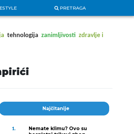
FESTYLE
PRETRAGA
ja
tehnologija
zanimljivosti
zdravlje i
pirići
Najčitanije
Nemate klimu? Ovo su
1.