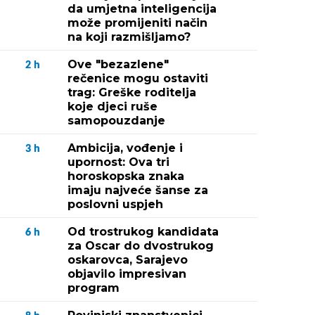
da umjetna inteligencija
može promijeniti način
na koji razmišljamo?
Ove "bezazlene"
2
h
rečenice mogu ostaviti
trag: Greške roditelja
koje djeci ruše
samopouzdanje
Ambicija, vođenje i
3
h
upornost: Ova tri
horoskopska znaka
imaju najveće šanse za
poslovni uspjeh
Od trostrukog kandidata
6
h
za Oscar do dvostrukog
oskarovca, Sarajevo
objavilo impresivan
program