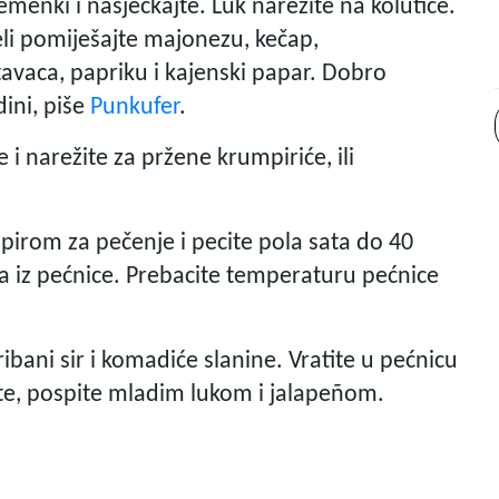
jemenki i nasjeckajte. Luk narežite na kolutiće.
eli pomiješajte majonezu, kečap,
avaca, papriku i kajenski papar. Dobro
ini, piše
Punkufer
.
 i narežite za pržene krumpiriće, ili
pirom za pečenje i pecite pola sata do 40
ga iz pećnice. Prebacite temperaturu pećnice
ani sir i komadiće slanine. Vratite u pećnicu
ite, pospite mladim lukom i jalapeñom.