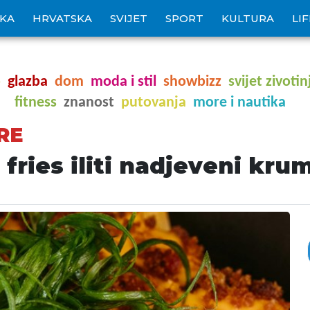
IKA
HRVATSKA
SVIJET
SPORT
KULTURA
LI
o
glazba
dom
moda i stil
showbizz
svijet zivotin
fitness
znanost
putovanja
more i nautika
RE
ries iliti nadjeveni krum