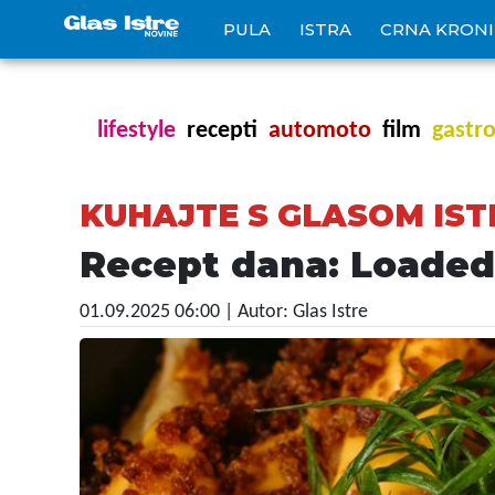
PULA
ISTRA
CRNA KRON
lifestyle
recepti
automoto
film
gastr
KUHAJTE S GLASOM IST
Recept dana: Loaded f
01.09.2025 06:00
| Autor: Glas Istre