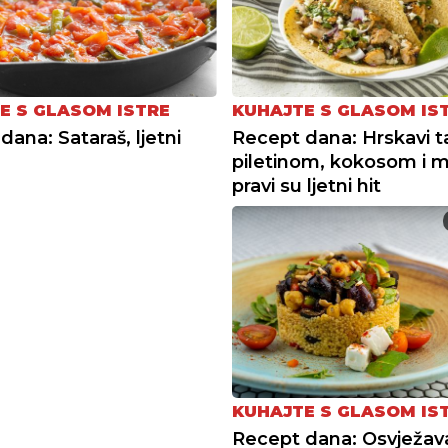
KUHAJTE S GLASOM IS
E S GLASOM ISTRE
Recept dana: Hrskavi t
dana: Sataraš, ljetni
piletinom, kokosom i
pravi su ljetni hit
KUHAJTE S GLASOM IS
Recept dana: Osvježav