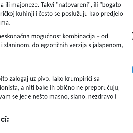
ili majoneze. Takvi "natovareni", ili "bogato
ičkoj kuhinji i često se poslužuju kao predjelo
nima.
t beskonačna mogućnost kombinacija – od
 i slaninom, do egzotičnih verzija s jalapeñom,
ito zalogaj uz pivo. Iako krumpirići sa
ionista, a niti bake ih obično ne preporučuju,
 vam se jede nešto masno, slano, nezdravo i
ci: