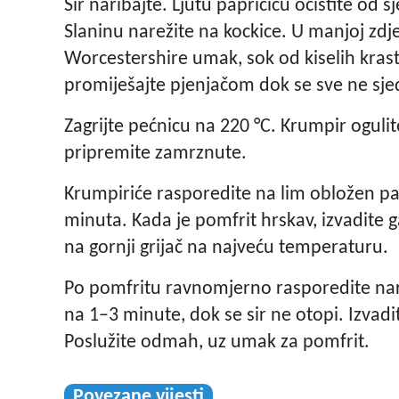
Sir naribajte. Ljutu papričicu očistite od s
Slaninu narežite na kockice. U manjoj zdj
Worcestershire umak, sok od kiselih krast
promiješajte pjenjačom dok se sve ne sjed
Zagrijte pećnicu na 220 °C. Krumpir ogulite
pripremite zamrznute.
Krumpiriće rasporedite na lim obložen pa
minuta. Kada je pomfrit hrskav, izvadite 
na gornji grijač na najveću temperaturu.
Po pomfritu ravnomjerno rasporedite narib
na 1–3 minute, dok se sir ne otopi. Izvad
Poslužite odmah, uz umak za pomfrit.
Povezane vijesti