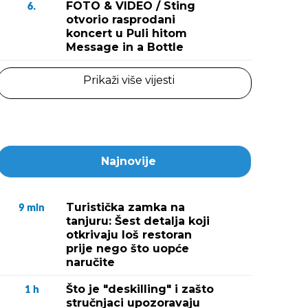
FOTO & VIDEO / Sting
6.
otvorio rasprodani
koncert u Puli hitom
Message in a Bottle
Prikaži više vijesti
Najnovije
Turistička zamka na
9
min
tanjuru: Šest detalja koji
otkrivaju loš restoran
prije nego što uopće
naručite
Što je "deskilling" i zašto
1
h
stručnjaci upozoravaju