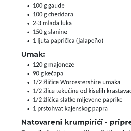
100 g gaude
100 g cheddara
2-3 mlada luka
150 g slanine
1 ljuta papričica (jalapeño)
Umak:
120 g majoneze
90 g kečapa
1/2 žličice Worcestershire umaka
1/2 žlice tekućine od kiselih krastava
1/2 žličica slatke mljevene paprike
1 prstohvat kajenskog papra
Natovareni krumpirići - prip