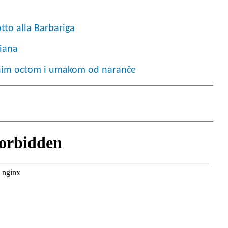
tto alla Barbariga
iana
čnim octom i umakom od naranče