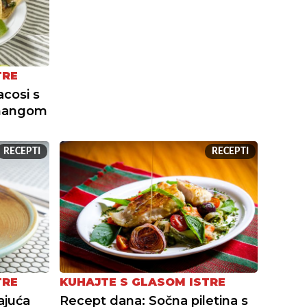
TRE
acosi s
 mangom
RECEPTI
RECEPTI
TRE
KUHAJTE S GLASOM ISTRE
ajuća
Recept dana: Sočna piletina s