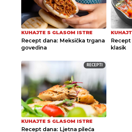
KUHAJTE S GLASOM ISTRE
KUHAJT
Recept dana: Meksička trgana
Recept 
govedina
klasik
RECEPTI
KUHAJTE S GLASOM ISTRE
Recept dana: Ljetna pileća