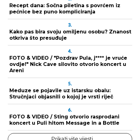
Recept dana: Sočna piletina s povrćem iz
pećnice bez puno kompliciranja
3.
Kako pas bira svoju omiljenu osobu? Znanost
otkriva što presuđuje
4.
FOTO & VIDEO / "Pozdrav Pula, j**** je vruće
ovdje!" Nick Cave silovito otvorio koncert u
Areni
5.
Meduze se pojavile uz istarsku obalu:
Stručnjaci objasnili o kojoj je vrsti riječ
6.
FOTO & VIDEO / Sting otvorio rasprodani
koncert u Puli hitom Message in a Bottle
Prikaži više vijesti