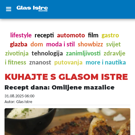
lifestyle
recepti
automoto
film
gastro
glazba
dom
moda i stil
showbizz
svijet
zivotinja
tehnologija
zanimljivosti
zdravlje
i fitness
znanost
putovanja
more i nautika
KUHAJTE S GLASOM ISTRE
Recept dana: Omiljene mazalice
31.08.2025 06:00
Autor: Glas Istre