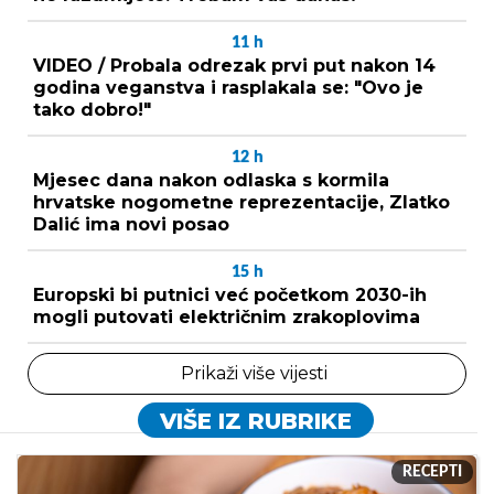
11
h
VIDEO / Probala odrezak prvi put nakon 14
godina veganstva i rasplakala se: "Ovo je
tako dobro!"
12
h
Mjesec dana nakon odlaska s kormila
hrvatske nogometne reprezentacije, Zlatko
Dalić ima novi posao
15
h
Europski bi putnici već početkom 2030-ih
mogli putovati električnim zrakoplovima
Prikaži više vijesti
VIŠE IZ RUBRIKE
RECEPTI