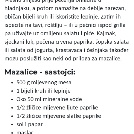
Mesnu smjesu prije pečenja ohladite u
hladnjaku, a potom namažite na deblje narezan,
običan bijeli kruh ili iskoristite lepinje. Zatim ih
ispecite na tavi, roštilju – ili u pećnici ispod grilla
pa uživajte uz omiljenu salatu i piće. Kajmak,
sjeckani luk, pečena crvena paprika, šopska salata
ili salata od jogurta, krastavaca i češnjaka također
mogu poslužiti kao neki od priloga za mazalice.
Mazalice - sastojci:
500 g mljevenog mesa
1 bijeli kruh ili lepinje
Oko 50 ml mineralne vode
1/2 žličice mljevene ljute paprike
1/2 žličice mljevene slatke paprike
sol i papar
maslac