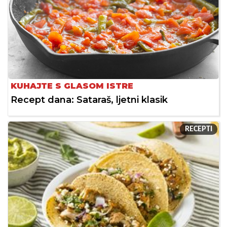
KUHAJTE S GLASOM ISTRE
Recept dana: Sataraš, ljetni klasik
RECEPTI