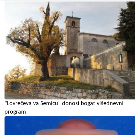
"Lovrečeva va Semiću" donosi bogat višednevni
program