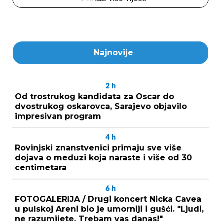
Najnovije
2
h
Od trostrukog kandidata za Oscar do
dvostrukog oskarovca, Sarajevo objavilo
impresivan program
4
h
Rovinjski znanstvenici primaju sve više
dojava o meduzi koja naraste i više od 30
centimetara
6
h
FOTOGALERIJA / Drugi koncert Nicka Cavea
u pulskoj Areni bio je umorniji i gušći. "Ljudi,
ne razumijete. Trebam vas danas!"