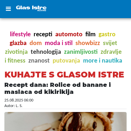
lifestyle
recepti
automoto
film
gastro
glazba
dom
moda i stil
showbizz
svijet
zivotinja
tehnologija
zanimljivosti
zdravlje
i fitness
znanost
putovanja
more i nautika
KUHAJTE S GLASOM ISTRE
Recept dana: Rolice od banane i
maslaca od kikirikija
25.08.2025 06:00
Autor: L. S.