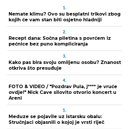
1.
Nemate klimu? Ovo su besplatni trikovi zbog
kojih će vam stan biti osjetno hladniji
2.
Recept dana: Sočna piletina s povrćem iz
pećnice bez puno kompliciranja
3.
Kako pas bira svoju omiljenu osobu? Znanost
otkriva što presuđuje
4.
FOTO & VIDEO / "Pozdrav Pula, j**** je vruće
ovdje!" Nick Cave silovito otvorio koncert u
Areni
5.
Meduze se pojavile uz istarsku obalu:
Stručnjaci objasnili o kojoj je vrsti riječ