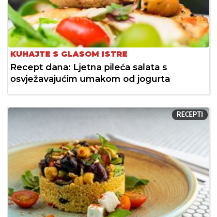
KUHAJTE S GLASOM ISTRE
Recept dana: Ljetna pileća salata s
osvježavajućim umakom od jogurta
RECEPTI