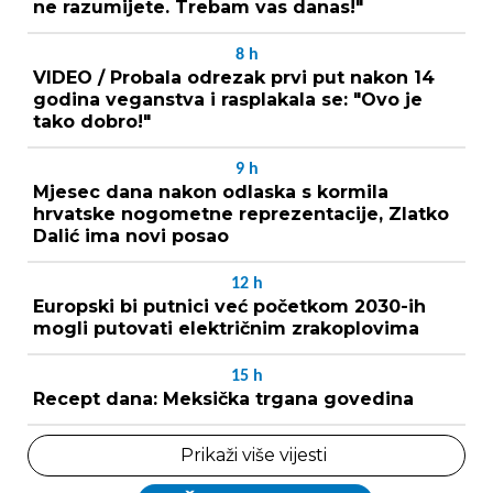
ne razumijete. Trebam vas danas!"
8
h
VIDEO / Probala odrezak prvi put nakon 14
godina veganstva i rasplakala se: "Ovo je
tako dobro!"
9
h
Mjesec dana nakon odlaska s kormila
hrvatske nogometne reprezentacije, Zlatko
Dalić ima novi posao
12
h
Europski bi putnici već početkom 2030-ih
mogli putovati električnim zrakoplovima
15
h
Recept dana: Meksička trgana govedina
Prikaži više vijesti