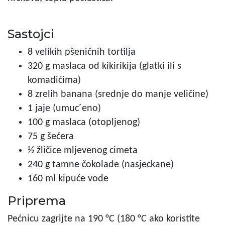
Sastojci
8 velikih pšeničnih tortilja
320 g maslaca od kikirikija (glatki ili s
komadićima)
8 zrelih banana (srednje do manje veličine)
1 jaje (umuc´eno)
100 g maslaca (otopljenog)
75 g šećera
½ žličice mljevenog cimeta
240 g tamne čokolade (nasjeckane)
160 ml kipuće vode
Priprema
Pećnicu zagrijte na 190 °C (180 °C ako koristite