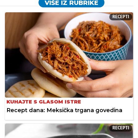
VIŠE IZ RUBRIKE
RECEPTI
KUHAJTE S GLASOM ISTRE
Recept dana: Meksička trgana govedina
RECEPTI