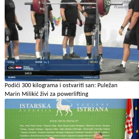
Podići 300 kilograma i ostvariti san: Puležan
Marin Milikić živi za powerlifting