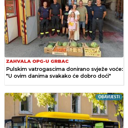
ZAHVALA OPG-U GRBAC
Pulskim vatrogascima donirano svježe voće:
"U ovim danima svakako će dobro doći"
OBAVIJESTI