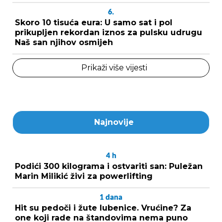
6.
Skoro 10 tisuća eura: U samo sat i pol
prikupljen rekordan iznos za pulsku udrugu
Naš san njihov osmijeh
Prikaži više vijesti
Najnovije
4
h
Podići 300 kilograma i ostvariti san: Puležan
Marin Milikić živi za powerlifting
1
dana
Hit su pedoči i žute lubenice. Vrućine? Za
one koji rade na štandovima nema puno