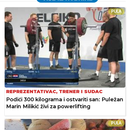
PULA
REPREZENTATIVAC, TRENER I SUDAC
Podići 300 kilograma i ostvariti san: Puležan
Marin Milikić živi za powerlifting
PULA