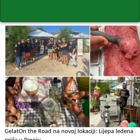
GelatOn the Road na novoj lokaciji: Lijepa ledena