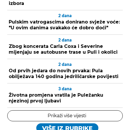
izbora
2
dana
Pulskim vatrogascima donirano svježe voće:
"U ovim danima svakako će dobro doći"
2
dana
Zbog koncerata Carla Coxa i Severine
mijenjaju se autobusne trase u Puli i okolici
2
dana
Od prvih jedara do novih prvaka: Pula
obilježava 140 godina jedriličarske povijesti
3
dana
Životna promjena vratila je Puležanku
njezinoj prvoj ljubavi
Prikaži više vijesti
VIŠE IZ RUBRIKE