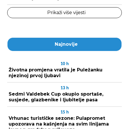
Prikaži više vijesti
Najnovije
10
h
Životna promjena vratila je Puležanku
njezinoj prvoj ljubavi
13
h
Sedmi Valdebek Cup okupio sportaše,
susjede, glazbenike i ljubitelje pasa
15
h
Vrhunac turističke sezone: Pulapromet
upozorava na kašnjenja na svim linijama