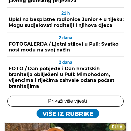
javnog gradskog prijevoza
21
h
Upisi na besplatne radionice Junior + u tijeku:
Mogu sudjelovati roditelji i njihova djeca
2
dana
FOTOGALERIJA / Ljetni stilovi u Puli: Svatko
nosi modu na svoj način
2
dana
FOTO / Dan pobjede i Dan hrvatskih
branitelja obilježeni u Puli: Mimohodom,
vijencima i riječima zahvale odana počast
braniteljima
Prikaži više vijesti
VIŠE IZ RUBRIKE
PULA