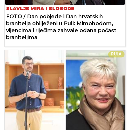
SLAVLJE MIRA I SLOBODE
FOTO / Dan pobjede i Dan hrvatskih
branitelja obilježeni u Puli: Mimohodom,
vijencima i riječima zahvale odana počast
braniteljima
PULA