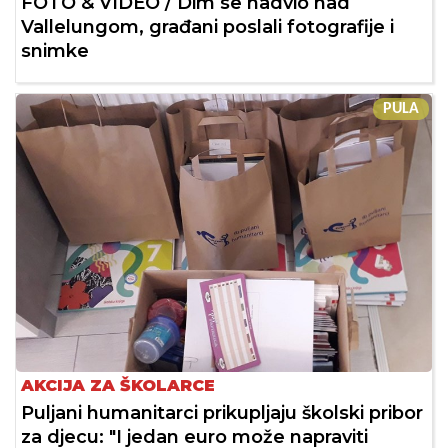
FOTO & VIDEO / Dim se nadvio nad
Vallelungom, građani poslali fotografije i
snimke
PULA
AKCIJA ZA ŠKOLARCE
Puljani humanitarci prikupljaju školski pribor
za djecu: "I jedan euro može napraviti