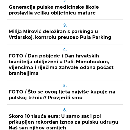
2.
Generacija pulske medicinske škole
proslavila veliku obljetnicu mature
3.
Milija Mirović deložiran s parkinga u
Vrtlarskoj, kontrolu preuzeo Pula Parking
4.
FOTO / Dan pobjede i Dan hrvatskih
branitelja obilježeni u Puli: Mimohodom,
vijencima i riječima zahvale odana počast
braniteljima
5.
FOTO / Što se ovog ljeta najviše kupuje na
pulskoj tržnici? Provjerili smo
6.
Skoro 10 tisuća eura: U samo sat i pol
prikupljen rekordan iznos za pulsku udrugu
Naš san njihov osmijeh