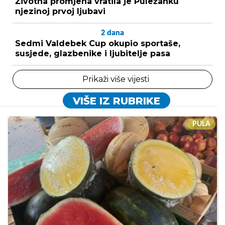
Životna promjena vratila je Puležanku
njezinoj prvoj ljubavi
2
dana
Sedmi Valdebek Cup okupio sportaše,
susjede, glazbenike i ljubitelje pasa
Prikaži više vijesti
VIŠE IZ RUBRIKE
PULA