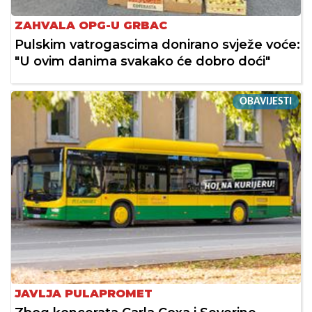
ZAHVALA OPG-U GRBAC
Pulskim vatrogascima donirano svježe voće:
"U ovim danima svakako će dobro doći"
OBAVIJESTI
JAVLJA PULAPROMET