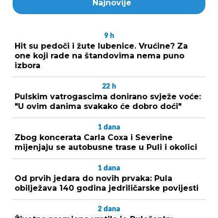
Najnovije
9
h
Hit su pedoči i žute lubenice. Vrućine? Za
one koji rade na štandovima nema puno
izbora
22
h
Pulskim vatrogascima donirano svježe voće:
"U ovim danima svakako će dobro doći"
1
dana
Zbog koncerata Carla Coxa i Severine
mijenjaju se autobusne trase u Puli i okolici
1
dana
Od prvih jedara do novih prvaka: Pula
obilježava 140 godina jedriličarske povijesti
2
dana