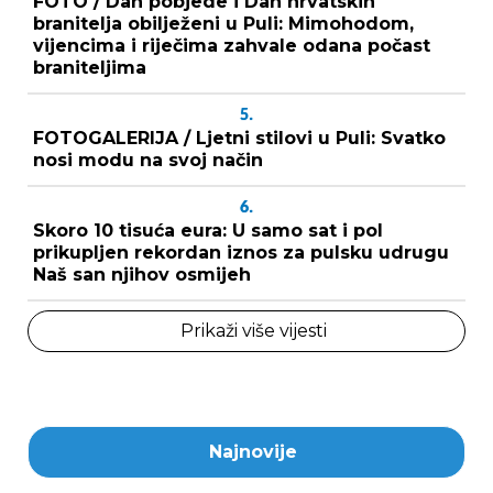
FOTO / Dan pobjede i Dan hrvatskih
branitelja obilježeni u Puli: Mimohodom,
vijencima i riječima zahvale odana počast
braniteljima
5.
FOTOGALERIJA / Ljetni stilovi u Puli: Svatko
nosi modu na svoj način
6.
Skoro 10 tisuća eura: U samo sat i pol
prikupljen rekordan iznos za pulsku udrugu
Naš san njihov osmijeh
Prikaži više vijesti
Najnovije