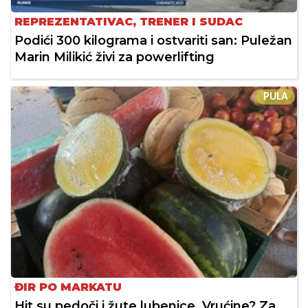
REPREZENTATIVAC, TRENER I SUDAC
Podići 300 kilograma i ostvariti san: Puležan
Marin Milikić živi za powerlifting
PULA
ĐIR PO MARKATU
Hit su pedoči i žute lubenice. Vrućine? Za