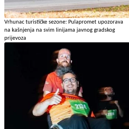
Vrhunac turističke sezone: Pulapromet upozorava
na kašnjenja na svim linijama javnog gradskog
prijevoza