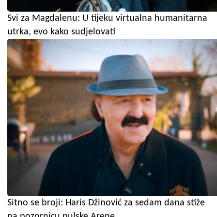
Svi za Magdalenu: U tijeku virtualna humanitarna
utrka, evo kako sudjelovati
Sitno se broji: Haris Džinović za sedam dana stiže
na pozornicu pulske Arene