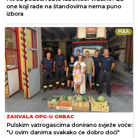
one koji rade na štandovima nema puno
izbora
PULA
ZAHVALA OPG-U GRBAC
Pulskim vatrogascima donirano svježe voće:
"U ovim danima svakako će dobro doći"