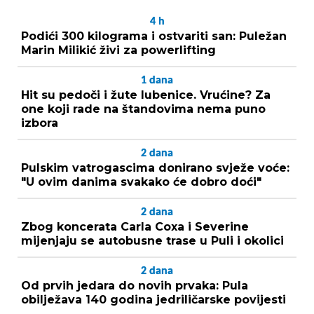
4
h
Podići 300 kilograma i ostvariti san: Puležan
Marin Milikić živi za powerlifting
1
dana
Hit su pedoči i žute lubenice. Vrućine? Za
one koji rade na štandovima nema puno
izbora
2
dana
Pulskim vatrogascima donirano svježe voće:
"U ovim danima svakako će dobro doći"
2
dana
Zbog koncerata Carla Coxa i Severine
mijenjaju se autobusne trase u Puli i okolici
2
dana
Od prvih jedara do novih prvaka: Pula
obilježava 140 godina jedriličarske povijesti