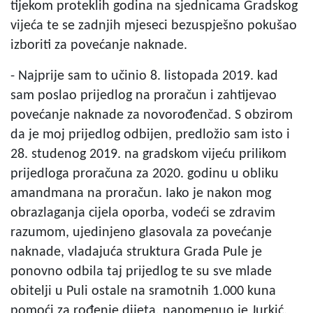
tijekom proteklih godina na sjednicama Gradskog
vijeća te se zadnjih mjeseci bezuspješno pokušao
izboriti za povećanje naknade.
- Najprije sam to učinio 8. listopada 2019. kad
sam poslao prijedlog na proračun i zahtijevao
povećanje naknade za novorođenčad. S obzirom
da je moj prijedlog odbijen, predložio sam isto i
28. studenog 2019. na gradskom vijeću prilikom
prijedloga proračuna za 2020. godinu u obliku
amandmana na proračun. Iako je nakon mog
obrazlaganja cijela oporba, vodeći se zdravim
razumom, ujedinjeno glasovala za povećanje
naknade, vladajuća struktura Grada Pule je
ponovno odbila taj prijedlog te su sve mlade
obitelji u Puli ostale na sramotnih 1.000 kuna
pomoći za rođenje dijeta, napomenuo je Jurkić.