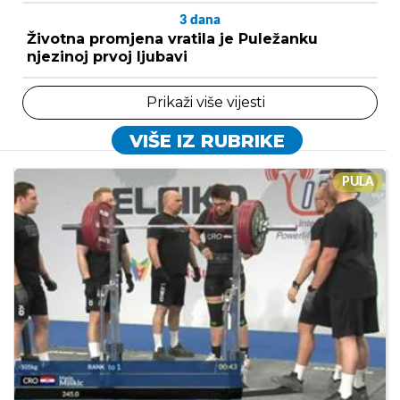
3
dana
Životna promjena vratila je Puležanku
njezinoj prvoj ljubavi
Prikaži više vijesti
VIŠE IZ RUBRIKE
PULA