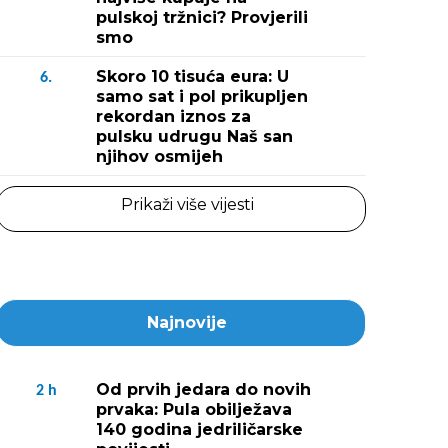
pulskoj tržnici? Provjerili
smo
Skoro 10 tisuća eura: U
6.
samo sat i pol prikupljen
rekordan iznos za
pulsku udrugu Naš san
njihov osmijeh
Prikaži više vijesti
Najnovije
Od prvih jedara do novih
2
h
prvaka: Pula obilježava
140 godina jedriličarske