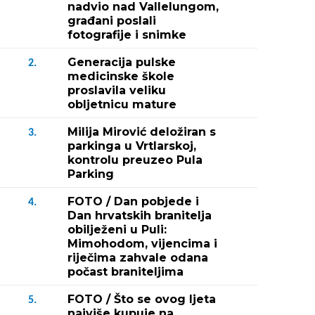
nadvio nad Vallelungom,
građani poslali
fotografije i snimke
Generacija pulske
2.
medicinske škole
proslavila veliku
obljetnicu mature
Milija Mirović deložiran s
3.
parkinga u Vrtlarskoj,
kontrolu preuzeo Pula
Parking
FOTO / Dan pobjede i
4.
Dan hrvatskih branitelja
obilježeni u Puli:
Mimohodom, vijencima i
riječima zahvale odana
počast braniteljima
FOTO / Što se ovog ljeta
5.
najviše kupuje na