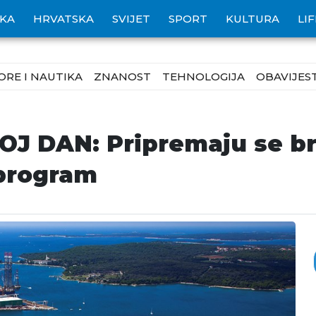
IKA
HRVATSKA
SVIJET
SPORT
KULTURA
LI
ORE I NAUTIKA
ZNANOST
TEHNOLOGIJA
OBAVIJEST
J DAN: Pripremaju se bro
 program