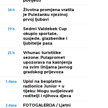
povijesti
Životna promjena vratila
16
h
Fotografija 2 / 
je Puležanku njezinoj
prvoj ljubavi
Program obilježavanja Dan
Sedmi Valdebek Cup
19
h
okupio sportaše,
susjede, glazbenike i
ljubitelje pasa
Vrhunac turističke
21
h
sezone: Pulapromet
upozorava na kašnjenja
na svim linijama javnog
gradskog prijevoza
Upisi na besplatne
1
dana
radionice Junior + u
tijeku: Mogu sudjelovati
roditelji i njihova djeca
FOTOGALERIJA / Ljetni
2
dana