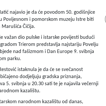
tić najavio je da će povodom 50. godišnjice
 u Povijesnom i pomorskom muzeju Istre biti
 Marušića Čičija.
e važan dio pulske i istarske povijesti budući
 gradom Trierom predstavlja najstariju Povelju
objede nad fašizmom i Dan Europe 9. svibnja
ovom parku.
Restović istaknula je da će se svečanost
ičajeno dodjeljuju gradska priznanja,
a 5. svibnja u 20.30 sati te je najavila večernji
arodnom kazalištu.
Istarskom narodnom kazalištu od danas,