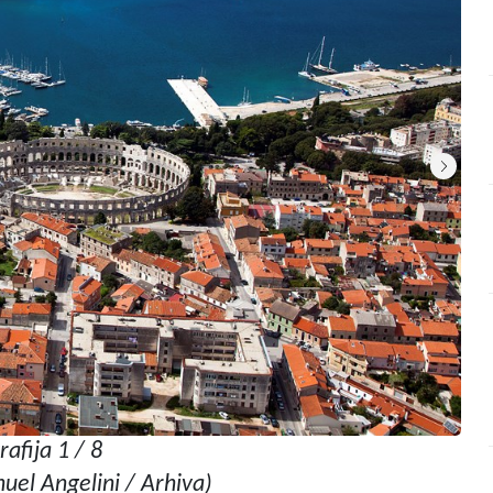
rafija 1 / 8
uel Angelini / Arhiva)