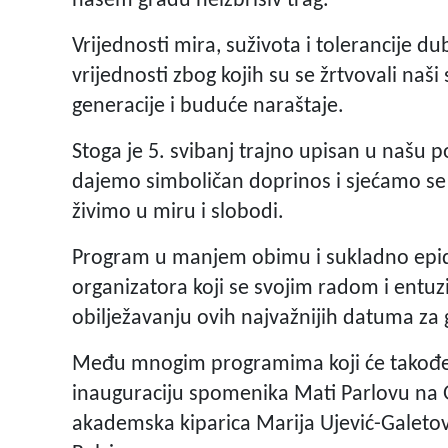
našem gradu neizbrisiv trag.
Vrijednosti mira, suživota i tolerancije 
vrijednosti zbog kojih su se žrtvovali naš
generacije i buduće naraštaje.
Stoga je 5. svibanj trajno upisan u našu
dajemo simboličan doprinos i sjećamo se s
živimo u miru i slobodi.
Program u manjem obimu i sukladno epid
organizatora koji se svojim radom i entu
obilježavanju ovih najvažnijih datuma za 
Među mnogim programima koji će također z
inauguraciju spomenika Mati Parlovu na Gi
akademska kiparica Marija Ujević-Galetov