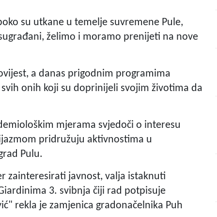
duboko su utkane u temelje suvremene Pule,
i sugrađani, želimo i moramo prenijeti na nove
 povijest, a danas prigodnim programima
vih onih koji su doprinijeli svojim životima da
emiološkim mjerama svjedoči o interesu
zijazmom pridružuju aktivnostima u
grad Pulu.
ainteresirati javnost, valja istaknuti
ardinima 3. svibnja čiji rad potpisuje
ić" rekla je zamjenica gradonačelnika Puh