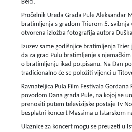
Belci.
Pročelnik Ureda Grada Pule Aleksandar Ma
bratimljenja s gradom Trierom 5. svibnja
otvorena izložba fotografija autora Duška
Izuzev same godišnjice bratimljenja Trier j
da za grad Pulu bratimljenje s njemačkim
o bratimljenju ikad potpisanu. Na Dan p
tradicionalno će se položiti vijenci u Tit
Ravnateljica Pula Film Festivala Gordana 
povodom Dana grada Pule, na kojoj se uob
prenositi putem televizijske postaje Tv Nov
besplatni koncert Massima u Istarskom n
Ulaznice za koncert mogu se preuzeti u 