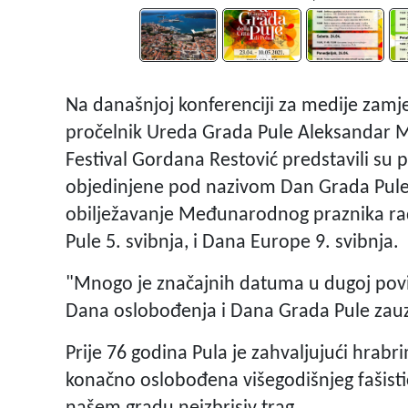
Na današnjoj konferenciji za medije zamj
pročelnik Ureda Grada Pule Aleksandar Ma
Festival Gordana Restović predstavili su 
objedinjene pod nazivom Dan Grada Pule k
obilježavanje Međunarodnog praznika rad
Pule 5. svibnja, i Dana Europe 9. svibnja.
"Mnogo je značajnih datuma u dugoj povij
Dana oslobođenja i Dana Grada Pule zau
Prije 76 godina Pula je zahvaljujući hrab
konačno oslobođena višegodišnjeg fašističk