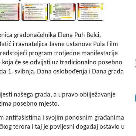
enica gradonačelnika Elena Puh Belci,
tić i ravnateljica Javne ustanove Pula Film
predstojeći program trotjedne manifestacije
oja će se odvijati uz tradicionalno posebno
a 1. svibnja, Dana oslobođenja i Dana grada
esti našega grada, a upravo obilježavanje
zima posebno mjesto.
rim antifašistima i svojim ponosnim građanima
og terora i taj je povijesni događaj ostavio u