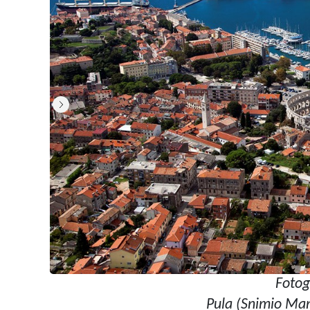
Fotog
Pula (Snimio Man