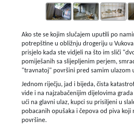
Ako ste se kojim slučajem uputili po namir
potrepštine u obližnju drogeriju u Vukovar
prisjelo kada ste vidjeli na što im sliči "d
pomiješanih sa slijepljenim perjem, smrad 
"travnatoj" površini pred samim ulazom u
Jednom riječju, jad i bijeda, čista katastro
vide i na najzabačenijim dijelovima grada
ući na glavni ulaz, kupci su prisiljeni u slal
pobacanih opušaka i čepova od piva koji
površine.