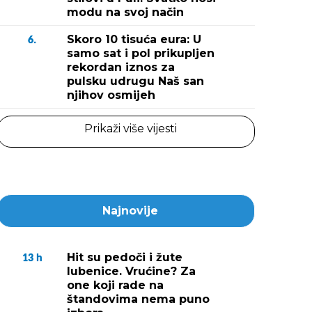
modu na svoj način
Skoro 10 tisuća eura: U
6.
samo sat i pol prikupljen
rekordan iznos za
pulsku udrugu Naš san
njihov osmijeh
Prikaži više vijesti
Najnovije
Hit su pedoči i žute
13
h
lubenice. Vrućine? Za
one koji rade na
štandovima nema puno