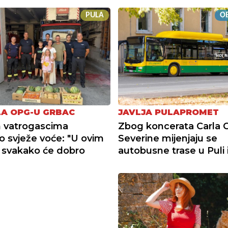
PULA
OB
A OPG-U GRBAC
JAVLJA PULAPROMET
 vatrogascima
Zbog koncerata Carla C
o svježe voće: "U ovim
Severine mijenjaju se
 svakako će dobro
autobusne trase u Puli i