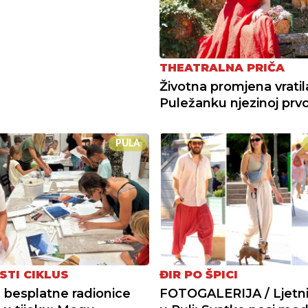
THEATRALNA PRIČA
Životna promjena vratil
Puležanku njezinoj prvoj
PULA
STI CIKLUS
ĐIR PO ŠPICI
a besplatne radionice
FOTOGALERIJA / Ljetni 