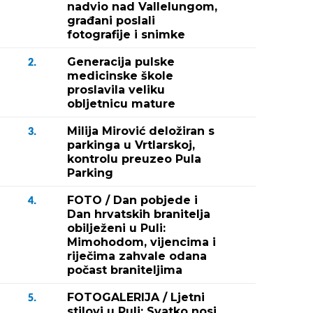
nadvio nad Vallelungom,
građani poslali
fotografije i snimke
Generacija pulske
2.
medicinske škole
proslavila veliku
obljetnicu mature
Milija Mirović deložiran s
3.
parkinga u Vrtlarskoj,
kontrolu preuzeo Pula
Parking
FOTO / Dan pobjede i
4.
Dan hrvatskih branitelja
obilježeni u Puli:
Mimohodom, vijencima i
riječima zahvale odana
počast braniteljima
Fotografija 2 / 
FOTOGALERIJA / Ljetni
5.
Pula 19.9.2018. Konzum - Kastanjer S
stilovi u Puli: Svatko nosi