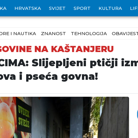
IKA
HRVATSKA
SVIJET
SPORT
KULTURA
LI
ORE I NAUTIKA
ZNANOST
TEHNOLOGIJA
OBAVIJEST
GOVINE NA KAŠTANJERU
A: Slijepljeni ptičji iz
ova i pseća govna!