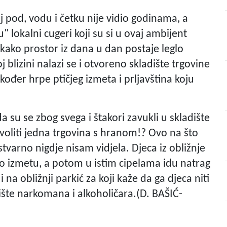
j pod, vodu i četku nije vidio godinama, a
 lokalni cugeri koji su si u ovaj ambijent
ti kako prostor iz dana u dan postaje leglo
blizini nalazi se i otvoreno skladište trgovine
ođer hrpe ptičjeg izmeta i prljavština koju
a su se zbog svega i štakori zavukli u skladište
zvoliti jedna trgovina s hranom!? Ovo na što
 stvarno nigdje nisam vidjela. Djeca iz obližnje
o izmetu, a potom u istim cipelama idu natrag
 na obližnji parkić za koji kaže da ga djeca niti
ište narkomana i alkoholičara.(D. BAŠIĆ-