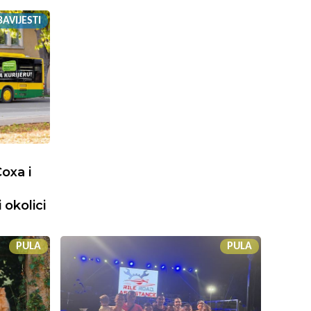
AVIJESTI
oxa i
 okolici
PULA
PULA