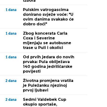
izbora
Pulskim vatrogascima
1
dana
donirano svježe voće: "U
ovim danima svakako će
dobro doći"
Zbog koncerata Carla
1
dana
Coxa i Severine
mijenjaju se autobusne
trase u Puli i okolici
Od prvih jedara do novih
1
dana
prvaka: Pula obilježava
140 godina jedriličarske
povijesti
Životna promjena vratila
2
dana
je Puležanku njezinoj
prvoj ljubavi
Sedmi Valdebek Cup
2
dana
okupio sportaše,