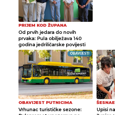
PRIJEM KOD ŽUPANA
Od prvih jedara do novih
prvaka: Pula obilježava 140
godina jedriličarske povijesti
OBAVIJESTI
OBAVIJEST PUTNICIMA
ŠESNAE
Vrhunac turističke sezone:
Upisi n