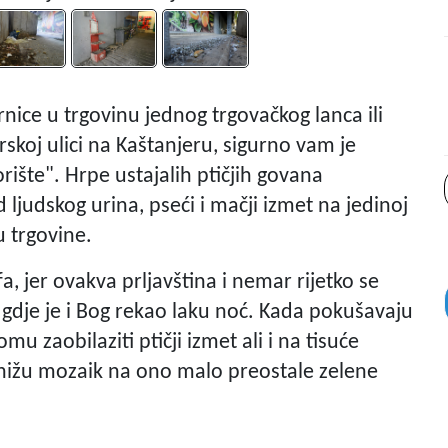
nice u trgovinu jednog trgovačkog lanca ili
skoj ulici na Kaštanjeru, sigurno vam je
vorište". Hrpe ustajalih ptičjih govana
ljudskog urina, pseći i mačji izmet na jedinoj
 trgovine.
fa, jer ovakva prljavština i nemar rijetko se
 gdje je i Bog rekao laku noć. Kada pokušavaju
omu zaobilaziti ptičji izmet ali i na tisuće
 nižu mozaik na ono malo preostale zelene