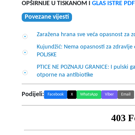
OPŠIRNIJE U TISKANOM I
GLAS ISTRE PD
Povezane vijesti
Zaražena hrana sve veća opasnost za zdr
Kujundžić: Nema opasnosti za zdravlje
POLJSKE
PTICE NE POZNAJU GRANICE: I pulski gal
otporne na antibiotike
Podijeli:
Facebook
X
WhatsApp
Viber
Email