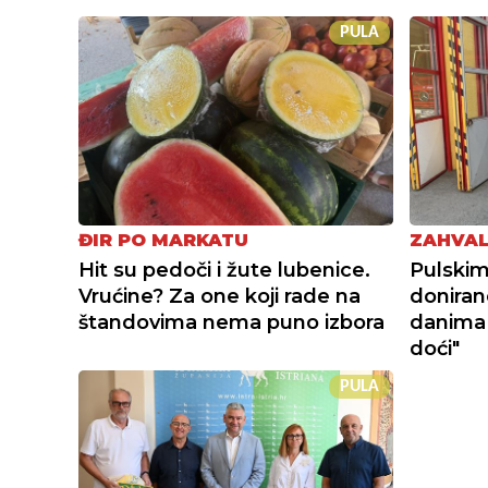
PULA
ĐIR PO MARKATU
ZAHVAL
Hit su pedoči i žute lubenice.
Pulskim
Vrućine? Za one koji rade na
doniran
štandovima nema puno izbora
danima
doći"
PULA