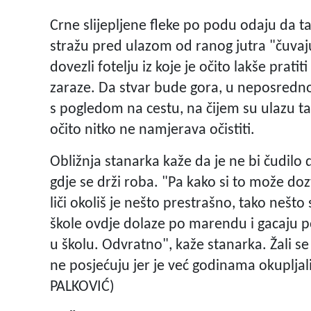
Crne slijepljene fleke po podu odaju da ta
stražu pred ulazom od ranog jutra "čuvaju"
dovezli fotelju iz koje je očito lakše prati
zaraze. Da stvar bude gora, u neposrednoj 
s pogledom na cestu, na čijem su ulazu tak
očito nitko ne namjerava očistiti.
Obližnja stanarka kaže da je ne bi čudilo d
gdje se drži roba. "Pa kako si to može do
liči okoliš je nešto prestrašno, tako nešto
škole ovdje dolaze po marendu i gacaju p
u školu. Odvratno", kaže stanarka. Žali se i
ne posjećuju jer je već godinama okupljal
PALKOVIĆ)