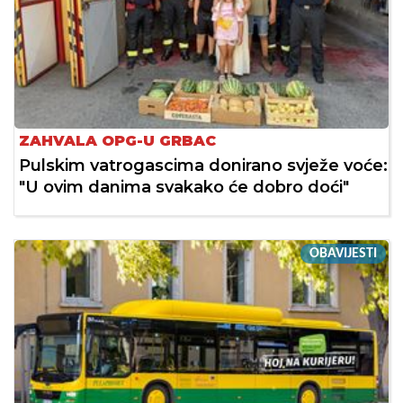
ZAHVALA OPG-U GRBAC
Pulskim vatrogascima donirano svježe voće:
"U ovim danima svakako će dobro doći"
OBAVIJESTI