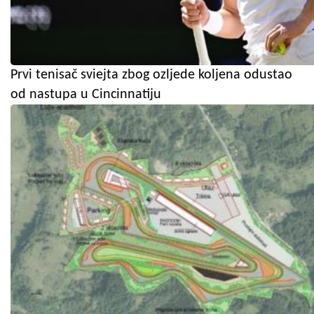
Prvi tenisač sviejta zbog ozljede koljena odustao
od nastupa u Cincinnatiju