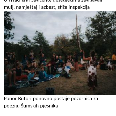
U vrtači kraj Savičente desetljećima završavali
mulj, namještaj i azbest, stiže inspekcija
Ponor Butori ponovno postaje pozornica za
poeziju Šumskih pjesnika