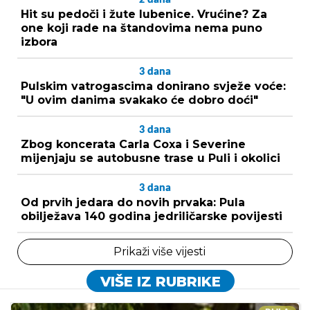
2
dana
Hit su pedoči i žute lubenice. Vrućine? Za
one koji rade na štandovima nema puno
izbora
3
dana
Pulskim vatrogascima donirano svježe voće:
"U ovim danima svakako će dobro doći"
3
dana
Zbog koncerata Carla Coxa i Severine
mijenjaju se autobusne trase u Puli i okolici
3
dana
Od prvih jedara do novih prvaka: Pula
obilježava 140 godina jedriličarske povijesti
Prikaži više vijesti
VIŠE IZ RUBRIKE