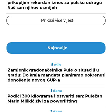
prikupljen rekordan iznos za pulsku udrugu
Naš san njihov osmijeh
Prikaži više vijesti
Najnovije
5
min
Zamjenik gradonačelnika Pule o situaciji u
gradu: Do kraja mandata planiramo pokrenuti
donošenje novog GUP-a
1
dana
Podići 300 kilograma i ostvariti san: Puležan
Marin Milikić živi za powerlifting