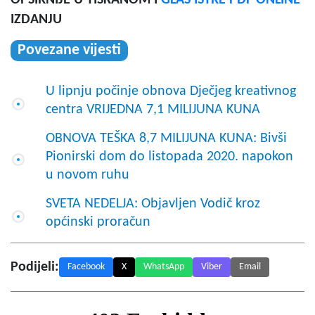
OPŠIRNIJE U TISKANOM I
GLAS ISTRE PDF ONLINE
IZDANJU
Povezane vijesti
U lipnju počinje obnova Dječjeg kreativnog
centra VRIJEDNA 7,1 MILIJUNA KUNA
OBNOVA TEŠKA 8,7 MILIJUNA KUNA: Bivši
Pionirski dom do listopada 2020. napokon
u novom ruhu
SVETA NEDELJA: Objavljen Vodič kroz
općinski proračun
Podijeli:
Facebook
X
WhatsApp
Viber
Email