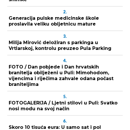
2.
Generacija pulske medicinske škole
proslavila veliku obljetnicu mature
3.
Milija Mirović deložiran s parkinga u
Vrtlarskoj, kontrolu preuzeo Pula Parking
4.
FOTO / Dan pobjede i Dan hrvatskih
branitelja obilježeni u Puli: Mimohodom,
vijencima i riječima zahvale odana počast
braniteljima
5.
FOTOGALERIJA / Ljetni stilovi u Puli: Svatko
nosi modu na svoj način
6.
Skoro 10 tisuća eura: U samo sat i pol