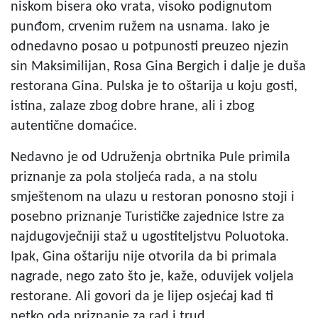
niskom bisera oko vrata, visoko podignutom
punđom, crvenim ružem na usnama. Iako je
odnedavno posao u potpunosti preuzeo njezin
sin Maksimilijan, Rosa Gina Bergich i dalje je duša
restorana Gina. Pulska je to oštarija u koju gosti,
istina, zalaze zbog dobre hrane, ali i zbog
autentične domaćice.
Nedavno je od Udruženja obrtnika Pule primila
priznanje za pola stoljeća rada, a na stolu
smještenom na ulazu u restoran ponosno stoji i
posebno priznanje Turističke zajednice Istre za
najdugovječniji staž u ugostiteljstvu Poluotoka.
Ipak, Gina oštariju nije otvorila da bi primala
nagrade, nego zato što je, kaže, oduvijek voljela
restorane. Ali govori da je lijep osjećaj kad ti
netko oda priznanje za rad i trud.