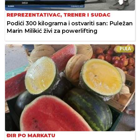
REPREZENTATIVAC, TRENER I SUDAC
Podići 300 kilograma i ostvariti san: Puležan
Marin Milikić živi za powerlifting
PULA
ĐIR PO MARKATU