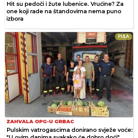
Hit su pedoči i žute lubenice. Vrućine? Za
one koji rade na štandovima nema puno
izbora
PULA
ZAHVALA OPG-U GRBAC
Pulskim vatrogascima donirano svježe voće:
"U ovim danima svakako će dobro doći"