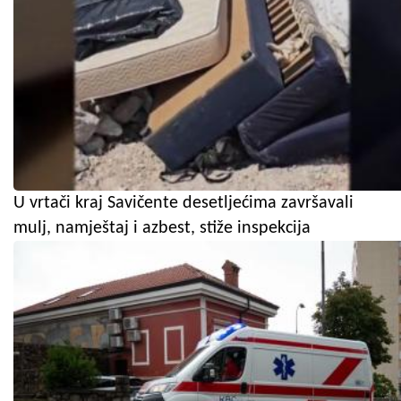
U vrtači kraj Savičente desetljećima završavali
mulj, namještaj i azbest, stiže inspekcija