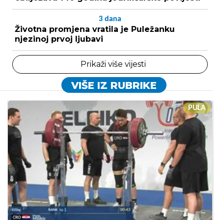
3
dana
Životna promjena vratila je Puležanku
njezinoj prvoj ljubavi
Prikaži više vijesti
VIŠE IZ RUBRIKE
PULA