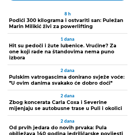
8
h
Podići 300 kilograma i ostvariti san: Puležan
Marin Milikić živi za powerlifting
1
dana
Hit su pedoči i žute lubenice. Vrućine? Za
one koji rade na štandovima nema puno
izbora
2
dana
Pulskim vatrogascima donirano svježe voće:
"U ovim danima svakako će dobro doći"
2
dana
Zbog koncerata Carla Coxa i Severine
mijenjaju se autobusne trase u Puli i okolici
2
dana
Od prvih jedara do novih prvaka: Pula
obilježava 140 godina jedriličarske povijesti