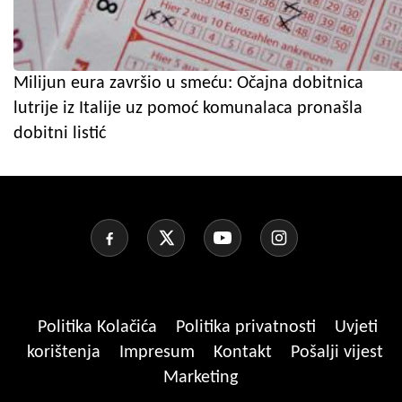
Milijun eura završio u smeću: Očajna dobitnica
lutrije iz Italije uz pomoć komunalaca pronašla
dobitni listić
Politika Kolačića
Politika privatnosti
Uvjeti
korištenja
Impresum
Kontakt
Pošalji vijest
Marketing