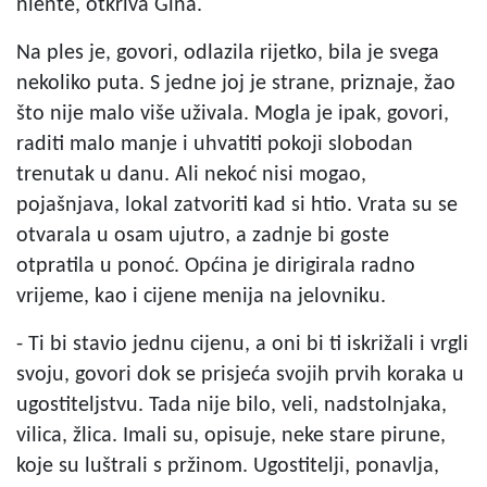
niente, otkriva Gina.
Na ples je, govori, odlazila rijetko, bila je svega
nekoliko puta. S jedne joj je strane, priznaje, žao
što nije malo više uživala. Mogla je ipak, govori,
raditi malo manje i uhvatiti pokoji slobodan
trenutak u danu. Ali nekoć nisi mogao,
pojašnjava, lokal zatvoriti kad si htio. Vrata su se
otvarala u osam ujutro, a zadnje bi goste
otpratila u ponoć. Općina je dirigirala radno
vrijeme, kao i cijene menija na jelovniku.
- Ti bi stavio jednu cijenu, a oni bi ti iskrižali i vrgli
svoju, govori dok se prisjeća svojih prvih koraka u
ugostiteljstvu. Tada nije bilo, veli, nadstolnjaka,
vilica, žlica. Imali su, opisuje, neke stare pirune,
koje su luštrali s pržinom. Ugostitelji, ponavlja,