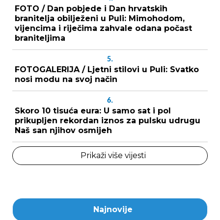
FOTO / Dan pobjede i Dan hrvatskih
branitelja obilježeni u Puli: Mimohodom,
vijencima i riječima zahvale odana počast
braniteljima
5.
FOTOGALERIJA / Ljetni stilovi u Puli: Svatko
nosi modu na svoj način
6.
Skoro 10 tisuća eura: U samo sat i pol
prikupljen rekordan iznos za pulsku udrugu
Naš san njihov osmijeh
Prikaži više vijesti
Najnovije