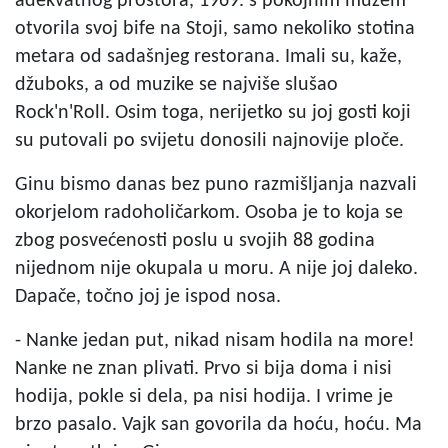
adekvatnog prostora, 1969. s pokojnim mužem
otvorila svoj bife na Stoji, samo nekoliko stotina
metara od sadašnjeg restorana. Imali su, kaže,
džuboks, a od muzike se najviše slušao
Rock'n'Roll. Osim toga, nerijetko su joj gosti koji
su putovali po svijetu donosili najnovije ploče.
Ginu bismo danas bez puno razmišljanja nazvali
okorjelom radoholičarkom. Osoba je to koja se
zbog posvećenosti poslu u svojih 88 godina
nijednom nije okupala u moru. A nije joj daleko.
Dapače, točno joj je ispod nosa.
- Nanke jedan put, nikad nisam hodila na more!
Nanke ne znan plivati. Prvo si bija doma i nisi
hodija, pokle si dela, pa nisi hodija. I vrime je
brzo pasalo. Vajk san govorila da hoću, hoću. Ma