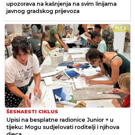
upozorava na kašnjenja na svim linijama
javnog gradskog prijevoza
PULA
ŠESNAESTI CIKLUS
Upisi na besplatne radionice Junior + u
tijeku: Mogu sudjelovati roditelji i njihova
djeca