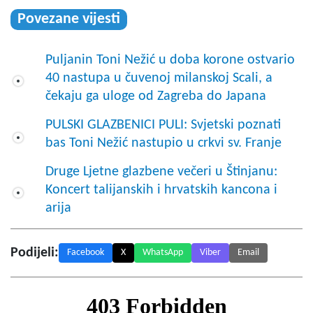
Povezane vijesti
Puljanin Toni Nežić u doba korone ostvario
40 nastupa u čuvenoj milanskoj Scali, a
čekaju ga uloge od Zagreba do Japana
PULSKI GLAZBENICI PULI: Svjetski poznati
bas Toni Nežić nastupio u crkvi sv. Franje
Druge Ljetne glazbene večeri u Štinjanu:
Koncert talijanskih i hrvatskih kancona i
arija
Podijeli:
Facebook
X
WhatsApp
Viber
Email