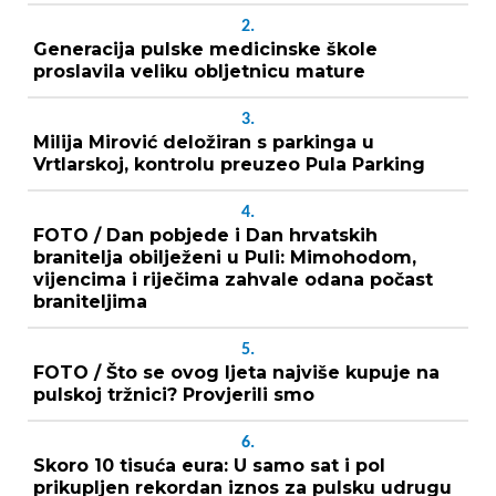
2.
Generacija pulske medicinske škole
proslavila veliku obljetnicu mature
3.
Milija Mirović deložiran s parkinga u
Vrtlarskoj, kontrolu preuzeo Pula Parking
4.
FOTO / Dan pobjede i Dan hrvatskih
branitelja obilježeni u Puli: Mimohodom,
vijencima i riječima zahvale odana počast
braniteljima
5.
FOTO / Što se ovog ljeta najviše kupuje na
pulskoj tržnici? Provjerili smo
6.
Skoro 10 tisuća eura: U samo sat i pol
prikupljen rekordan iznos za pulsku udrugu