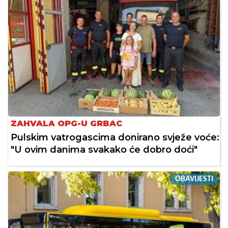
ZAHVALA OPG-U GRBAC
Pulskim vatrogascima donirano svježe voće:
"U ovim danima svakako će dobro doći"
OBAVIJESTI