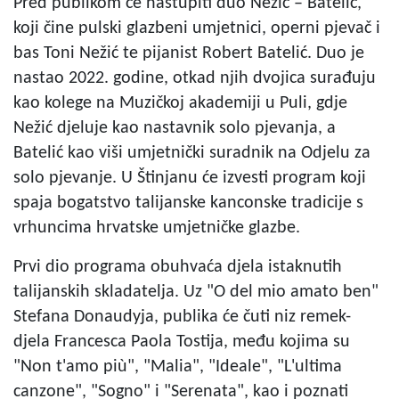
Pred publikom će nastupiti duo Nežić – Batelić,
koji čine pulski glazbeni umjetnici, operni pjevač i
bas Toni Nežić te pijanist Robert Batelić. Duo je
nastao 2022. godine, otkad njih dvojica surađuju
kao kolege na Muzičkoj akademiji u Puli, gdje
Nežić djeluje kao nastavnik solo pjevanja, a
Batelić kao viši umjetnički suradnik na Odjelu za
solo pjevanje. U Štinjanu će izvesti program koji
spaja bogatstvo talijanske kanconske tradicije s
vrhuncima hrvatske umjetničke glazbe.
Prvi dio programa obuhvaća djela istaknutih
talijanskih skladatelja. Uz "O del mio amato ben"
Stefana Donaudyja, publika će čuti niz remek-
djela Francesca Paola Tostija, među kojima su
"Non t'amo più", "Malia", "Ideale", "L'ultima
canzone", "Sogno" i "Serenata", kao i poznati