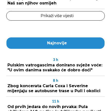
Naš san njihov osmijeh
Prikaži više vijesti
Najnovije
3
h
Pulskim vatrogascima donirano svježe voće:
"U ovim danima svakako će dobro doći"
8
h
Zbog koncerata Carla Coxa i Severine
mijenjaju se autobusne trase u Puli i okolici
11
h
Od prvih jedara do novih prvaka: Pula