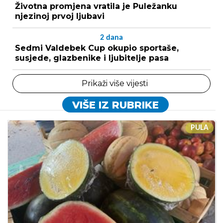
Životna promjena vratila je Puležanku
njezinoj prvoj ljubavi
2
dana
Sedmi Valdebek Cup okupio sportaše,
susjede, glazbenike i ljubitelje pasa
Prikaži više vijesti
VIŠE IZ RUBRIKE
PULA