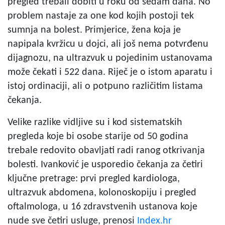
pregled trebali dobiti u roku od sedam dana. No
problem nastaje za one kod kojih postoji tek
sumnja na bolest. Primjerice, žena koja je
napipala kvržicu u dojci, ali još nema potvrđenu
dijagnozu, na ultrazvuk u pojedinim ustanovama
može čekati i 522 dana. Riječ je o istom aparatu i
istoj ordinaciji, ali o potpuno različitim listama
čekanja.
Velike razlike vidljive su i kod sistematskih
pregleda koje bi osobe starije od 50 godina
trebale redovito obavljati radi ranog otkrivanja
bolesti. Ivanković je usporedio čekanja za četiri
ključne pretrage: prvi pregled kardiologa,
ultrazvuk abdomena, kolonoskopiju i pregled
oftalmologa, u 16 zdravstvenih ustanova koje
nude sve četiri usluge, prenosi
Index.hr