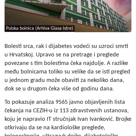
Pulska bolnica (Arhiva Glasa Istre)
Bolesti srca, rak i dijabetes vodeći su uzroci smrti
u Hrvatskoj. Upravo se na pretrage i preglede
povezane s tim bolestima čeka najdulje. A razlike
među bolnicama toliko su velike da se isti pregled
u jednom gradu može obaviti za nekoliko dana,
dok se u drugom čeka više od godinu dana.
To pokazuje analiza 9565 javno objavljenih lista
čekanja na CEZIH-u iz 113 zdravstvenih ustanova,
koju je napravio IT stručnjak Ivan Ivanković. Brojke
otkrivaju da se na kardiološke preglede,