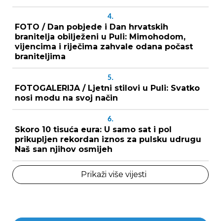
4.
FOTO / Dan pobjede i Dan hrvatskih
branitelja obilježeni u Puli: Mimohodom,
vijencima i riječima zahvale odana počast
braniteljima
5.
FOTOGALERIJA / Ljetni stilovi u Puli: Svatko
nosi modu na svoj način
6.
Skoro 10 tisuća eura: U samo sat i pol
prikupljen rekordan iznos za pulsku udrugu
Naš san njihov osmijeh
Prikaži više vijesti