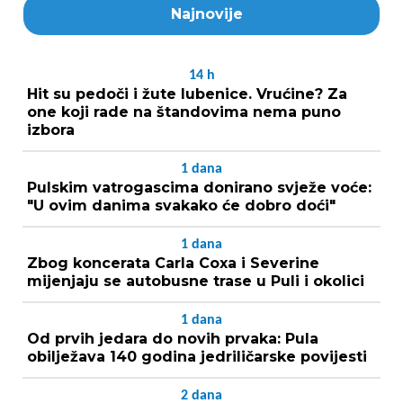
Najnovije
14
h
Hit su pedoči i žute lubenice. Vrućine? Za
one koji rade na štandovima nema puno
izbora
1
dana
Pulskim vatrogascima donirano svježe voće:
"U ovim danima svakako će dobro doći"
1
dana
Zbog koncerata Carla Coxa i Severine
mijenjaju se autobusne trase u Puli i okolici
1
dana
Od prvih jedara do novih prvaka: Pula
obilježava 140 godina jedriličarske povijesti
2
dana