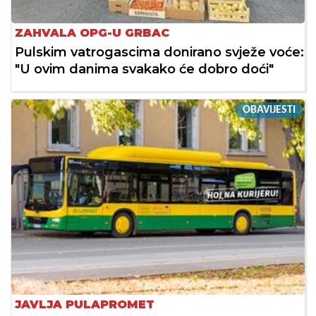
ZAHVALA OPG-U GRBAC
Pulskim vatrogascima donirano svježe voće:
"U ovim danima svakako će dobro doći"
OBAVIJESTI
JAVLJA PULAPROMET