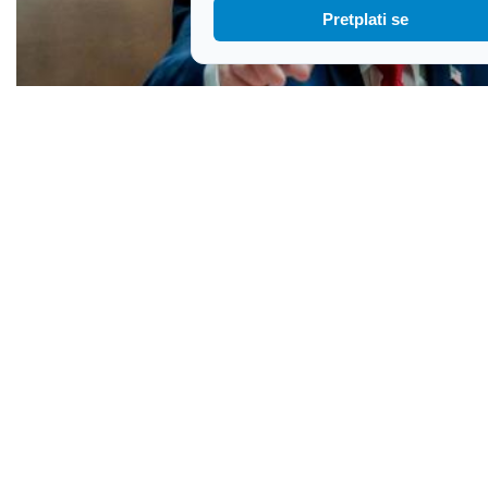
Pretplati se
Čak 25 saveznih država tuži Trumpa zbog novih
carina