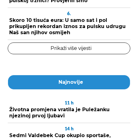
pulskoj tržnici? Provjerili smo
6.
Skoro 10 tisuća eura: U samo sat i pol
prikupljen rekordan iznos za pulsku udrugu
Naš san njihov osmijeh
Prikaži više vijesti
Najnovije
11
h
Životna promjena vratila je Puležanku
njezinoj prvoj ljubavi
14
h
Sedmi Valdebek Cup okupio sportaše,