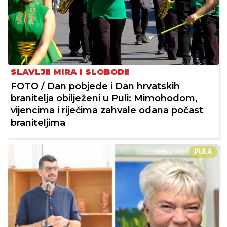
SLAVLJE MIRA I SLOBODE
FOTO / Dan pobjede i Dan hrvatskih
branitelja obilježeni u Puli: Mimohodom,
vijencima i riječima zahvale odana počast
braniteljima
PULA