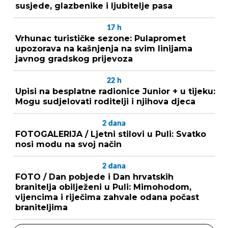
susjede, glazbenike i ljubitelje pasa
17
h
Vrhunac turističke sezone: Pulapromet
upozorava na kašnjenja na svim linijama
javnog gradskog prijevoza
22
h
Upisi na besplatne radionice Junior + u tijeku:
Mogu sudjelovati roditelji i njihova djeca
2
dana
FOTOGALERIJA / Ljetni stilovi u Puli: Svatko
nosi modu na svoj način
2
dana
FOTO / Dan pobjede i Dan hrvatskih
branitelja obilježeni u Puli: Mimohodom,
vijencima i riječima zahvale odana počast
braniteljima