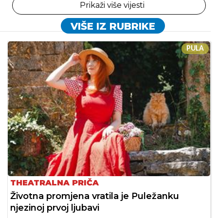
Prikaži više vijesti
VIŠE IZ RUBRIKE
PULA
THEATRALNA PRIČA
Životna promjena vratila je Puležanku
njezinoj prvoj ljubavi