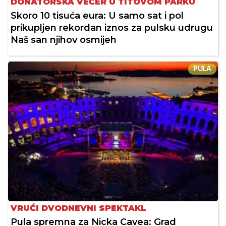
DONATORSKA VEČER U TITOVOM PARKU
Skoro 10 tisuća eura: U samo sat i pol
prikupljen rekordan iznos za pulsku udrugu
Naš san njihov osmijeh
PULA
VRUĆI DVODNEVNI SPEKTAKL
Pula spremna za Nicka Cavea: Grad