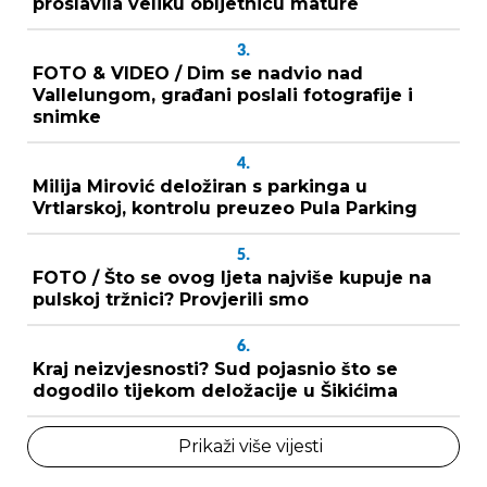
proslavila veliku obljetnicu mature
3.
FOTO & VIDEO / Dim se nadvio nad
Vallelungom, građani poslali fotografije i
snimke
4.
Milija Mirović deložiran s parkinga u
Vrtlarskoj, kontrolu preuzeo Pula Parking
5.
FOTO / Što se ovog ljeta najviše kupuje na
pulskoj tržnici? Provjerili smo
6.
Kraj neizvjesnosti? Sud pojasnio što se
dogodilo tijekom deložacije u Šikićima
Prikaži više vijesti