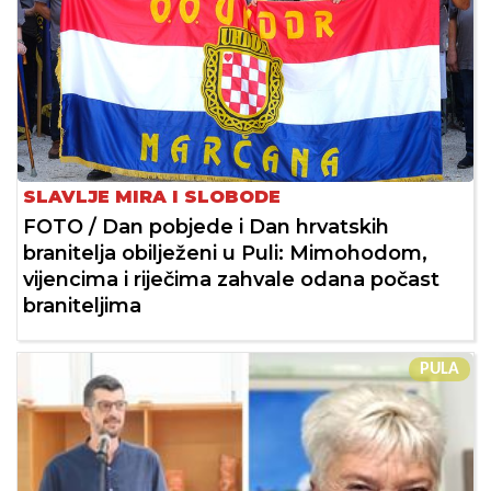
SLAVLJE MIRA I SLOBODE
FOTO / Dan pobjede i Dan hrvatskih
branitelja obilježeni u Puli: Mimohodom,
vijencima i riječima zahvale odana počast
braniteljima
PULA