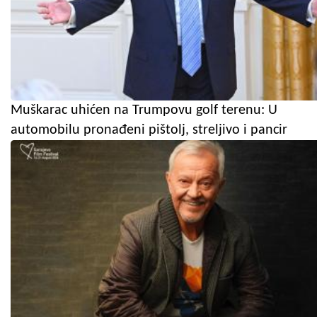
Muškarac uhićen na Trumpovu golf terenu: U
automobilu pronađeni pištolj, streljivo i pancir