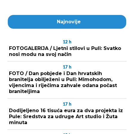
Najnovije
12
h
FOTOGALERIJA / Ljetni stilovi u Puli: Svatko
nosi modu na svoj način
17
h
FOTO / Dan pobjede i Dan hrvatskih
branitelja obilježeni u Puli: Mimohodom,
vijencima i riječima zahvale odana počast
braniteljima
17
h
Dodijeljeno 16 tisuća eura za dva projekta iz
Pule: Sredstva za udruge Art studio i Žuta
minuta