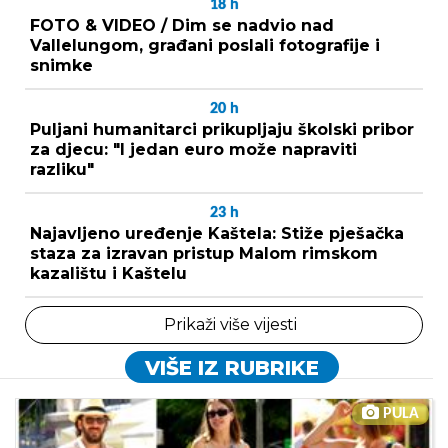
18
h
FOTO & VIDEO / Dim se nadvio nad
Vallelungom, građani poslali fotografije i
snimke
20
h
Puljani humanitarci prikupljaju školski pribor
za djecu: "I jedan euro može napraviti
razliku"
23
h
Najavljeno uređenje Kaštela: Stiže pješačka
staza za izravan pristup Malom rimskom
kazalištu i Kaštelu
Prikaži više vijesti
VIŠE IZ RUBRIKE
PULA