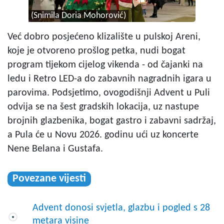
(Snimila Doria Mohorović)
Već dobro posjećeno klizalište u pulskoj Areni,
koje je otvoreno prošlog petka, nudi bogat
program tijekom cijelog vikenda - od čajanki na
ledu i Retro LED-a do zabavnih nagradnih igara u
parovima. Podsjetimo, ovogodišnji Advent u Puli
odvija se na šest gradskih lokacija, uz nastupe
brojnih glazbenika, bogat gastro i zabavni sadržaj,
a Pula će u Novu 2026. godinu ući uz koncerte
Nene Belana i Gustafa.
Povezane vijesti
Advent donosi svjetla, glazbu i pogled s 28
metara visine