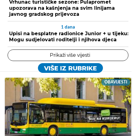
Vrhunac turističke sezone: Pulapromet
upozorava na kašnjenja na svim linijama
javnog gradskog prijevoza
1
dana
Upisi na besplatne radionice Junior + u tijeku:
Mogu sudjelovati roditelji i njihova djeca
Prikaži više vijesti
VIŠE IZ RUBRIKE
OBAVIJESTI