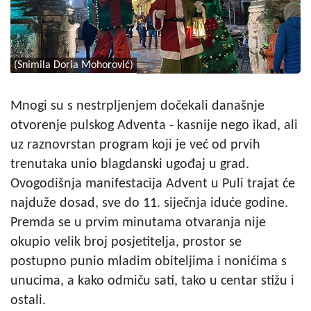
(Snimila Doria Mohorović)
Mnogi su s nestrpljenjem dočekali današnje
otvorenje pulskog Adventa - kasnije nego ikad, ali
uz raznovrstan program koji je već od prvih
trenutaka unio blagdanski ugođaj u grad.
Ovogodišnja manifestacija Advent u Puli trajat će
najduže dosad, sve do 11. siječnja iduće godine.
Premda se u prvim minutama otvaranja nije
okupio velik broj posjetitelja, prostor se
postupno punio mladim obiteljima i nonićima s
unucima, a kako odmiču sati, tako u centar stižu i
ostali.