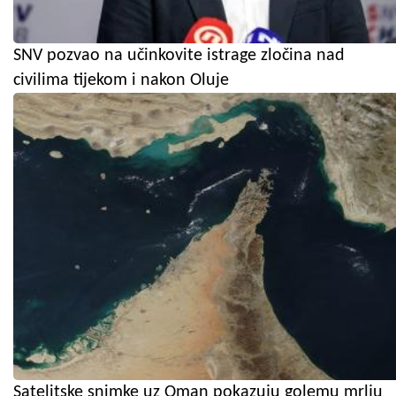
SNV pozvao na učinkovite istrage zločina nad
civilima tijekom i nakon Oluje
Satelitske snimke uz Oman pokazuju golemu mrlju