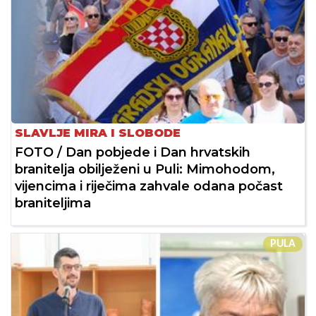
SLAVLJE MIRA I SLOBODE
FOTO / Dan pobjede i Dan hrvatskih
branitelja obilježeni u Puli: Mimohodom,
vijencima i riječima zahvale odana počast
braniteljima
PULA