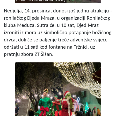
(Snimila Doria Mohorović)
Nedjelja, 14. prosinca, donosi još jednu atrakciju -
ronilačkog Djeda Mraza, u organizaciji Ronilačkog
kluba Meduza. Sutra će, u 10 sat, Djed Mraz
izroniti iz mora uz simbolično potapanje božićnog
drvca, dok će se paljenje treće adventske svijeće
održati u 11 sati kod fontane na Tržnici, uz
pratnju zbora ZT Šišan.