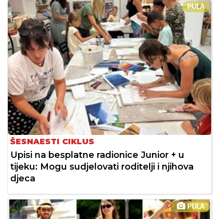
PULA
ŠESNAESTI CIKLUS
Upisi na besplatne radionice Junior + u
tijeku: Mogu sudjelovati roditelji i njihova
djeca
PULA