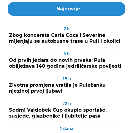
Najnovije
2
h
Zbog koncerata Carla Coxa i Severine
mijenjaju se autobusne trase u Puli i okolici
5
h
Od prvih jedara do novih prvaka: Pula
obilježava 140 godina jedriličarske povijesti
19
h
Životna promjena vratila je Puležanku
njezinoj prvoj ljubavi
22
h
Sedmi Valdebek Cup okupio sportaše,
susjede, glazbenike i ljubitelje pasa
1
dana