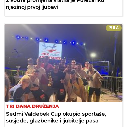
Životna promjena vratila je Puležanku
njezinoj prvoj ljubavi
PULA
TRI DANA DRUŽENJA
Sedmi Valdebek Cup okupio sportaše,
susjede, glazbenike i ljubitelje pasa