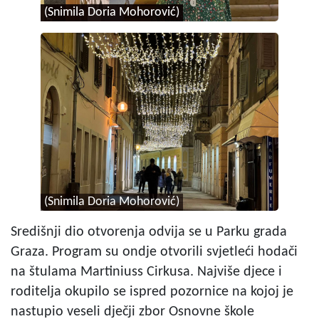
(Snimila Doria Mohorović)
(Snimila Doria Mohorović)
(Snimila Doria Mohorović)
Središnji dio otvorenja odvija se u Parku grada
Graza. Program su ondje otvorili svjetleći hodači
na štulama Martiniuss Cirkusa. Najviše djece i
roditelja okupilo se ispred pozornice na kojoj je
nastupio veseli dječji zbor Osnovne škole