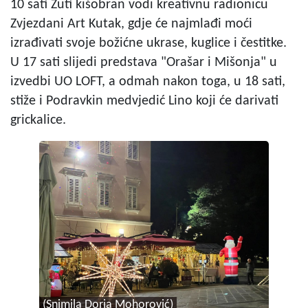
10 sati Žuti kišobran vodi kreativnu radionicu
Zvjezdani Art Kutak, gdje će najmlađi moći
izrađivati svoje božićne ukrase, kuglice i čestitke.
U 17 sati slijedi predstava "Orašar i Mišonja" u
izvedbi UO LOFT, a odmah nakon toga, u 18 sati,
stiže i Podravkin medvjedić Lino koji će darivati
grickalice.
(Snimila Doria Mohorović)