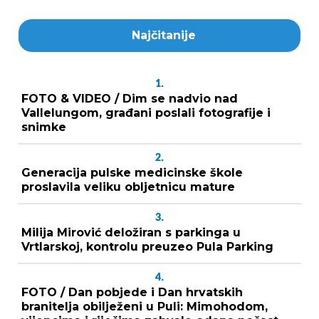
Najčitanije
1.
FOTO & VIDEO / Dim se nadvio nad
Vallelungom, građani poslali fotografije i
snimke
2.
Generacija pulske medicinske škole
proslavila veliku obljetnicu mature
3.
Milija Mirović deložiran s parkinga u
Vrtlarskoj, kontrolu preuzeo Pula Parking
4.
FOTO / Dan pobjede i Dan hrvatskih
branitelja obilježeni u Puli: Mimohodom,