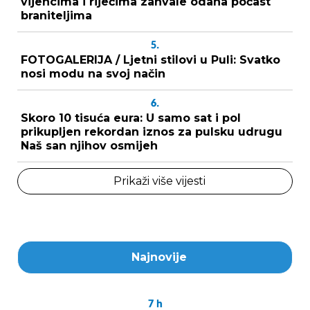
vijencima i riječima zahvale odana počast
braniteljima
5.
FOTOGALERIJA / Ljetni stilovi u Puli: Svatko
nosi modu na svoj način
6.
Skoro 10 tisuća eura: U samo sat i pol
prikupljen rekordan iznos za pulsku udrugu
Naš san njihov osmijeh
Prikaži više vijesti
Najnovije
7
h