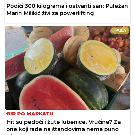
Podići 300 kilograma i ostvariti san: Puležan
Marin Milikić živi za powerlifting
PULA
ĐIR PO MARKATU
Hit su pedoči i žute lubenice. Vrućine? Za
one koji rade na štandovima nema puno