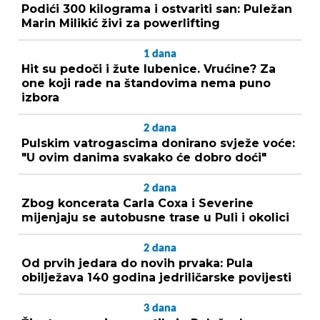
Podići 300 kilograma i ostvariti san: Puležan
Marin Milikić živi za powerlifting
1
dana
Hit su pedoči i žute lubenice. Vrućine? Za
one koji rade na štandovima nema puno
izbora
2
dana
Pulskim vatrogascima donirano svježe voće:
"U ovim danima svakako će dobro doći"
2
dana
Zbog koncerata Carla Coxa i Severine
mijenjaju se autobusne trase u Puli i okolici
2
dana
Od prvih jedara do novih prvaka: Pula
obilježava 140 godina jedriličarske povijesti
3
dana