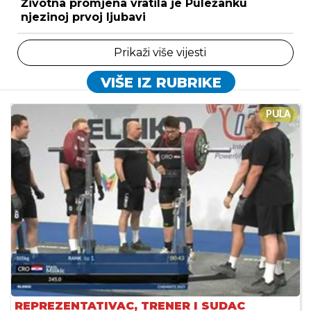
Životna promjena vratila je Puležanku
njezinoj prvoj ljubavi
Prikaži više vijesti
VIŠE IZ RUBRIKE
PULA
REPREZENTATIVAC, TRENER I SUDAC