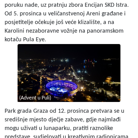
poruku nade, uz pratnju zbora Encijan SKD Istra.
Od 5. prosinca u veličanstvenoj Areni građane i
posjetitelje očekuje još veće klizalište, a na
Karolini nezaboravne vožnje na panoramskom
kotaču Pula Eye.
(Advent u Puli)
Park grada Graza od 12. prosinca pretvara se u
središnje mjesto dječje zabave, gdje najmlađi
mogu uživati u lunaparku, pratiti raznolike
predstave, sudjelovati u kreativnim radionicama