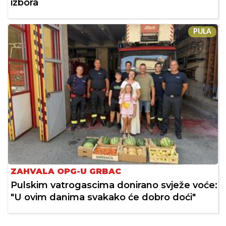
izbora
PULA
ZAHVALA OPG-U GRBAC
Pulskim vatrogascima donirano svježe voće:
"U ovim danima svakako će dobro doći"