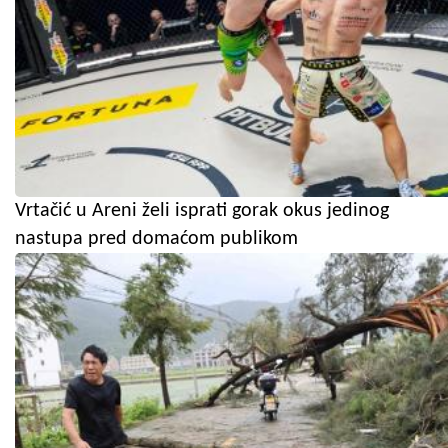
Vrtačić u Areni želi isprati gorak okus jedinog
nastupa pred domaćom publikom