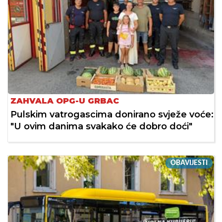
ZAHVALA OPG-U GRBAC
Pulskim vatrogascima donirano svježe voće:
"U ovim danima svakako će dobro doći"
OBAVIJESTI