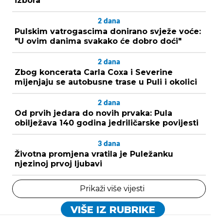
izbora
2
dana
Pulskim vatrogascima donirano svježe voće:
"U ovim danima svakako će dobro doći"
2
dana
Zbog koncerata Carla Coxa i Severine
mijenjaju se autobusne trase u Puli i okolici
2
dana
Od prvih jedara do novih prvaka: Pula
obilježava 140 godina jedriličarske povijesti
3
dana
Životna promjena vratila je Puležanku
njezinoj prvoj ljubavi
Prikaži više vijesti
VIŠE IZ RUBRIKE