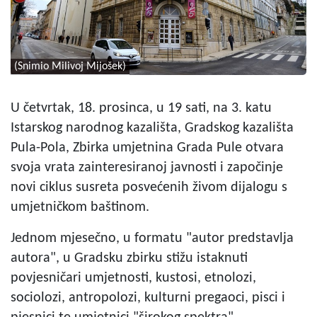
(Snimio Milivoj Mijošek)
U četvrtak, 18. prosinca, u 19 sati, na 3. katu
Istarskog narodnog kazališta, Gradskog kazališta
Pula-Pola, Zbirka umjetnina Grada Pule otvara
svoja vrata zainteresiranoj javnosti i započinje
novi ciklus susreta posvećenih živom dijalogu s
umjetničkom baštinom.
Jednom mjesečno, u formatu "
autor predstavlja
autor
a
", u Gradsku zbirku stižu istaknuti
povjesničari umjetnosti, kustosi, etnolozi,
sociolozi, antropolozi, kulturni pregaoci, pisci i