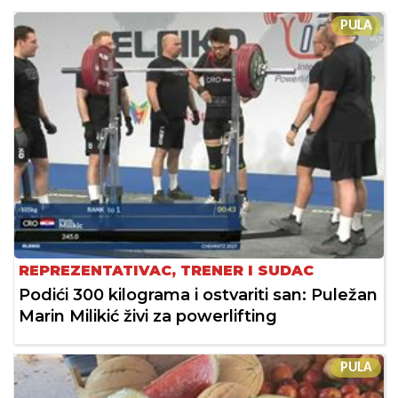
PULA
REPREZENTATIVAC, TRENER I SUDAC
Podići 300 kilograma i ostvariti san: Puležan
Marin Milikić živi za powerlifting
PULA