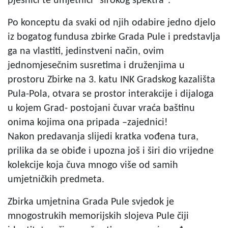
pjesnici te umjetnici "širokog spektra".
Po konceptu da svaki od njih odabire jedno djelo
iz bogatog fundusa zbirke Grada Pule i predstavlja
ga na vlastiti, jedinstveni način, ovim
jednomjesečnim susretima i druženjima u
prostoru Zbirke na 3. katu INK Gradskog kazališta
Pula-Pola, otvara se prostor interakcije i dijaloga
u kojem Grad- postojani čuvar vraća baštinu
onima kojima ona pripada –zajednici!
Nakon predavanja slijedi kratka vođena tura,
prilika da se obiđe i upozna još i širi dio vrijedne
kolekcije koja čuva mnogo više od samih
umjetničkih predmeta.
Zbirka umjetnina Grada Pule svjedok je
mnogostrukih memorijskih slojeva Pule čiji