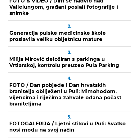
FOTO & VIDEO / Dim se nadvio nad
Vallelungom, građani poslali fotografije i
snimke
2.
Generacija pulske medicinske škole
proslavila veliku obljetnicu mature
3.
Milija Mirović deložiran s parkinga u
Vrtlarskoj, kontrolu preuzeo Pula Parking
4.
FOTO / Dan pobjede i Dan hrvatskih
branitelja obilježeni u Puli: Mimohodom,
vijencima i riječima zahvale odana počast
braniteljima
5.
FOTOGALERIJA / Ljetni stilovi u Puli: Svatko
nosi modu na svoj način