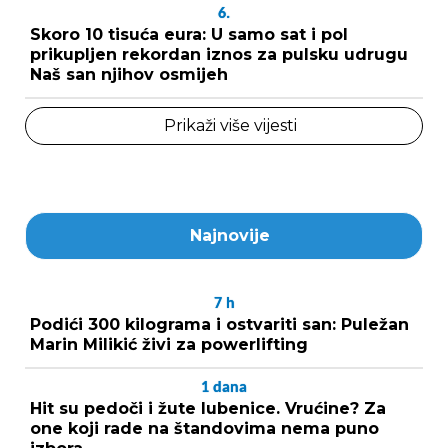
6.
Skoro 10 tisuća eura: U samo sat i pol
prikupljen rekordan iznos za pulsku udrugu
Naš san njihov osmijeh
Prikaži više vijesti
Najnovije
7
h
Podići 300 kilograma i ostvariti san: Puležan
Marin Milikić živi za powerlifting
1
dana
Hit su pedoči i žute lubenice. Vrućine? Za
one koji rade na štandovima nema puno