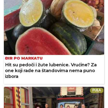
ĐIR PO MARKATU
Hit su pedoči i žute lubenice. Vrućine? Za
one koji rade na štandovima nema puno
izbora
PULA