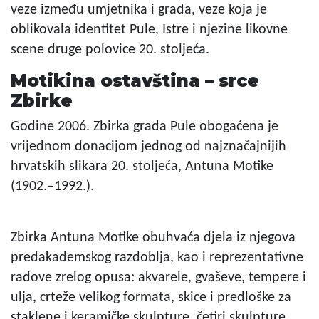
veze između umjetnika i grada, veze koja je
oblikovala identitet Pule, Istre i njezine likovne
scene druge polovice 20. stoljeća.
Motikina ostavština – srce
Zbirke
Godine 2006. Zbirka grada Pule obogaćena je
vrijednom donacijom jednog od najznačajnijih
hrvatskih slikara 20. stoljeća, Antuna Motike
(1902.–1992.).
Zbirka Antuna Motike obuhvaća djela iz njegova
predakademskog razdoblja, kao i reprezentativne
radove zrelog opusa: akvarele, gvaševe, tempere i
ulja, crteže velikog formata, skice i predloške za
staklene i keramičke skulpture, četiri skulpture,