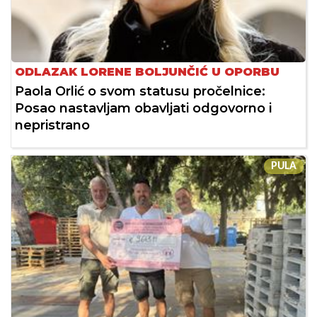
ODLAZAK LORENE BOLJUNČIĆ U OPORBU
Paola Orlić o svom statusu pročelnice:
Posao nastavljam obavljati odgovorno i
nepristrano
PULA