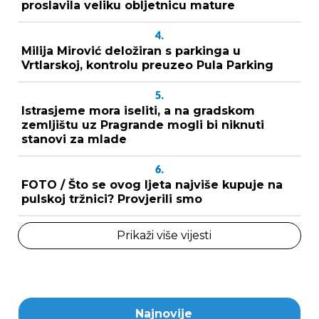
proslavila veliku obljetnicu mature
4.
Milija Mirović deložiran s parkinga u
Vrtlarskoj, kontrolu preuzeo Pula Parking
5.
Istrasjeme mora iseliti, a na gradskom
zemljištu uz Pragrande mogli bi niknuti
stanovi za mlade
6.
FOTO / Što se ovog ljeta najviše kupuje na
pulskoj tržnici? Provjerili smo
Prikaži više vijesti
Najnovije