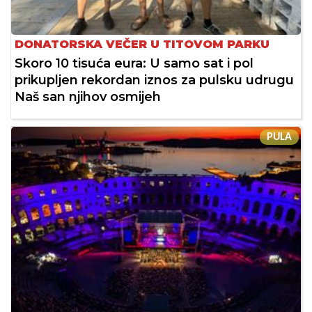
DONATORSKA VEČER U TITOVOM PARKU
Skoro 10 tisuća eura: U samo sat i pol
prikupljen rekordan iznos za pulsku udrugu
Naš san njihov osmijeh
PULA