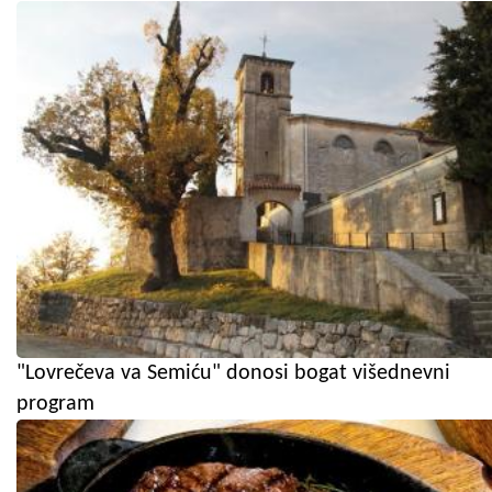
"Lovrečeva va Semiću" donosi bogat višednevni
program