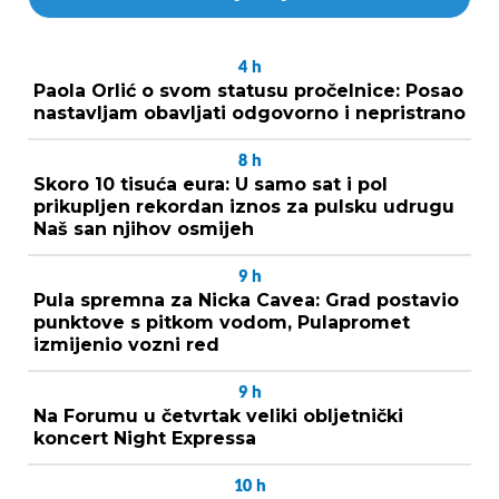
4
h
Paola Orlić o svom statusu pročelnice: Posao
nastavljam obavljati odgovorno i nepristrano
8
h
Skoro 10 tisuća eura: U samo sat i pol
prikupljen rekordan iznos za pulsku udrugu
Naš san njihov osmijeh
9
h
Pula spremna za Nicka Cavea: Grad postavio
punktove s pitkom vodom, Pulapromet
izmijenio vozni red
9
h
Na Forumu u četvrtak veliki obljetnički
koncert Night Expressa
10
h