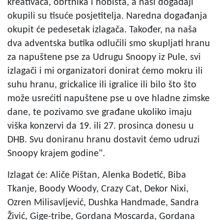
kreativaca, obrtnika i hobista, a naši događaji
okupili su tisuće posjetitelja. Naredna događanja
okupit će pedesetak izlagača. Također, na naša
dva adventska butika odlučili smo skupljati hranu
za napuštene pse za Udrugu Snoopy iz Pule, svi
izlagači i mi organizatori donirat ćemo mokru ili
suhu hranu, grickalice ili igralice ili bilo što što
može usrećiti napuštene pse u ove hladne zimske
dane, te pozivamo sve građane ukoliko imaju
viška konzervi da 19. ili 27. prosinca donesu u
DHB. Svu doniranu hranu dostavit ćemo udruzi
Snoopy krajem godine".
Izlagat će: Aliče Pištan, Alenka Bodetić, Biba
Tkanje, Boody Woody, Crazy Cat, Dekor Nixi,
Ozren Milisavljević, Dushka Handmade, Sandra
Živić, Gige-tribe, Gordana Moscarda, Gordana